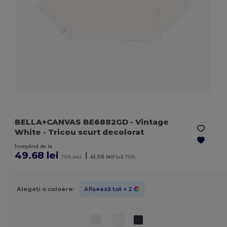
BELLA+CANVAS BE6882GD
- Vintage
White
- Tricou scurt decolorat
Începând de la
49.68 lei
|
TVA incl.
41.06 lei
Fără TVA.
Alegeți o culoare:
Afișează tot
+ 2