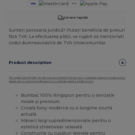
Livrare rapidă
Sunteți persoană juridică? Puteți beneficia de prețuri
fără TVA. La efectuarea plății, va rugăm să menționati
codul dumneavoastră de TVA intracomunitar.
Product description
Vă rugăm să rețineți că, din cauza calibrării ecranului, culoarea imaginii produsului
poate să nu corespundă exact cu culoarea reală a produsului.
Bumbac 100% Ringspun pentru o senzație
moale și premium
Croială boxy modernă cu o lungime scurtă
actuală
Mâneci largi supradimensionate pentru o
estetică streetwear relaxată
Construcție cu
cusături laterale
pentru