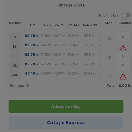
Vintage White
Stoc În 3 Luni
Mai
Mărime
Stoc
Cantitat
1-7
8-23
24-71
72-143
144-287
288 +
mult
+
82.78
74.52
66.21
57.94
53.81
49.68
lei
lei
lei
lei
lei
lei
S
82
+
82.78
74.52
66.21
57.94
53.81
49.68
lei
lei
lei
lei
lei
lei
M
0
+
82.78
74.52
66.21
57.94
53.81
49.68
lei
lei
lei
lei
lei
lei
L
21
+
82.78
74.52
66.21
57.94
53.81
49.68
lei
lei
lei
lei
lei
lei
XL
52
+
97.46
87.69
77.97
68.20
63.34
58.48
lei
lei
lei
lei
lei
lei
2XL
0
Selecții:
0
Total:
0.00 le
Adaugă în Coș
Cotație Express