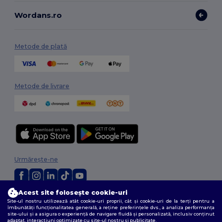
Wordans.ro
Metode de plată
Metode de livrare
Urmărește-ne
Acest site folosește cookie-uri
2026. Toate drepturile rezervate
Site-ul nostru utilizează atât cookie-uri proprii, cât și cookie-uri de la terți pentru a
Termeni și condiții
|
Politica de confidențialitate
|
Politica privind cookie-
îmbunătăți funcționalitatea generală, a reține preferințele dvs., a analiza performanța
site-ului și a asigura o experiență de navigare fluidă și personalizată, inclusiv conținut
urile
|
Sitemap
adaptat, interacțiuni optimizate cu site-ul nostru și publicitate.