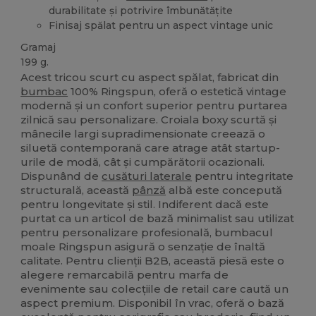
durabilitate și potrivire îmbunătățite
Finisaj spălat pentru un aspect vintage unic
Gramaj
199 g.
Acest tricou scurt cu aspect spălat, fabricat din
bumbac
100% Ringspun, oferă o estetică vintage
modernă și un confort superior pentru purtarea
zilnică sau personalizare. Croiala boxy scurtă și
mânecile largi supradimensionate creează o
siluetă contemporană care atrage atât startup-
urile de modă, cât și cumpărătorii ocazionali.
Dispunând de
cusături laterale
pentru integritate
structurală, această
pânză
albă este concepută
pentru longevitate și stil. Indiferent dacă este
purtat ca un articol de bază minimalist sau utilizat
pentru personalizare profesională, bumbacul
moale Ringspun asigură o senzație de înaltă
calitate. Pentru clienții B2B, această piesă este o
alegere remarcabilă pentru marfa de
evenimente sau colecțiile de retail care caută un
aspect premium. Disponibil în vrac, oferă o bază