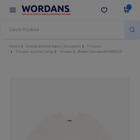
×
Aplicația Wordans
Descarcă app
Prețuri mai bune în aplicație!
Home
Îmbrăcăminte basic | Accesorii
Tricouri
Tricouri scurte / crop
Unisex
Bella+Canvas BE6882GD