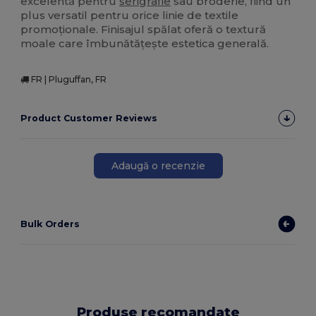
excelentă pentru
serigrafie
sau broderie, fiind un
plus versatil pentru orice linie de textile
promoționale. Finisajul spălat oferă o textură
moale care îmbunătățește estetica generală.
FR | Pluguffan, FR
Product Customer Reviews
Adaugă o recenzie
Bulk Orders
Produse recomandate