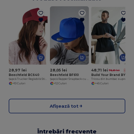
T
28,97 lei
28,05 lei
48,71 lei
76,61 lei
-36%
Beechfield BC640
Beechfield BF610
Build Your Brand BY102
Șapcă Trucker Reglabilă Stil Vintage
Șapcă Rapper Snapback cu 5 Panouri
Tricou din bumbac supradimensionat Classic Comfort pentru bărbați
+10 Culori
+12 Culori
+45 Culori
Afișează tot
Întrebări frecvente