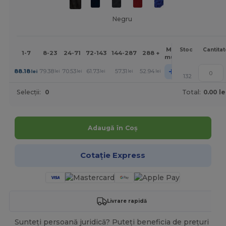
Negru
Mai
Stoc
Cantitat
1-7
8-23
24-71
72-143
144-287
288 +
mult
+
88.18
79.38
70.53
61.73
57.31
52.94
lei
lei
lei
lei
lei
lei
132
Selecții:
0
Total:
0.00 le
Adaugă în Coș
Cotație Express
Livrare rapidă
Sunteți persoană juridică? Puteți beneficia de prețuri