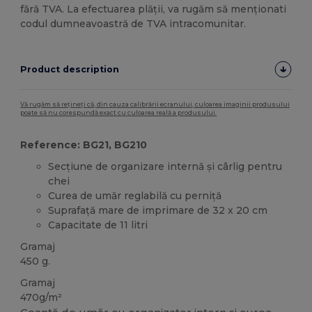
fără TVA. La efectuarea plății, va rugăm să menționati
codul dumneavoastră de TVA intracomunitar.
Product description
Vă rugăm să rețineți că, din cauza calibrării ecranului, culoarea imaginii produsului
poate să nu corespundă exact cu culoarea reală a produsului.
Reference: BG21, BG210
Secțiune de organizare internă și cârlig pentru
chei
Curea de umăr reglabilă cu perniță
Suprafață mare de imprimare de 32 x 20 cm
Capacitate de 11 litri
Gramaj
450 g.
Gramaj
470g/m²