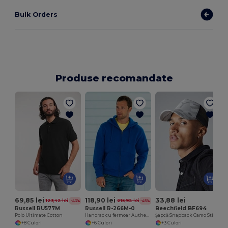
Bulk Orders
Produse recomandate
69,85 lei
118,90 lei
33,88 lei
123,42 lei
215,92 lei
-43%
-45%
Russell RU577M
Russell R-266M-0
Beechfield BF694
Polo Ultimate Cotton
Hanorac cu fermoar Authentic
Șapcă Snapback Camo Stil Urban cu Ventilație din Plasă
+8 Culori
+6 Culori
+3 Culori