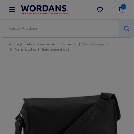
×
Aplicația Wordans
Descarcă app
Prețuri mai bune în aplicație!
Home
Îmbrăcăminte basic | Accesorii
Sacoșe și genți
Genți poștaș
Bag Base BG021