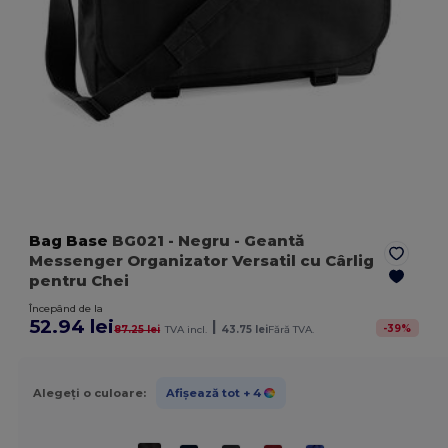
Bag Base
BG021
- Negru
- Geantă
Messenger Organizator Versatil cu Cârlig
pentru Chei
Începând de la
52.94 lei
|
-
39
%
87.25 lei
TVA incl.
43.75 lei
Fără TVA.
Alegeți o culoare:
Afișează tot
+ 4