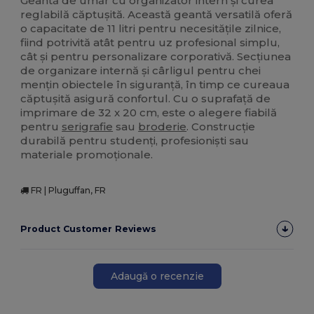
Geantă de umăr cu organizator intern și curea
reglabilă căptușită. Această geantă versatilă oferă
o capacitate de 11 litri pentru necesitățile zilnice,
fiind potrivită atât pentru uz profesional simplu,
cât și pentru personalizare corporativă. Secțiunea
de organizare internă și cârligul pentru chei
mențin obiectele în siguranță, în timp ce cureaua
căptușită asigură confortul. Cu o suprafață de
imprimare de 32 x 20 cm, este o alegere fiabilă
pentru
serigrafie
sau
broderie
. Construcție
durabilă pentru studenți, profesioniști sau
materiale promoționale.
FR | Pluguffan, FR
Product Customer Reviews
Adaugă o recenzie