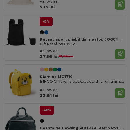
As low as:
5,15 lei
-13%
Rucsac sport pliabil din ripstop JOGGY cu punguță detașabilă
GiftRetail MO9552
As low as:
27,56 lei
31,69 lei
Stamina MO1710
BINGO Children's backpack with a fun animal design
As low as:
32,81 lei
-48%
Geantă de Bowling VINTAGE Retro PVC cu Curea Reglabilă