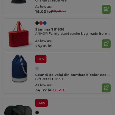
GiftRetail MO8788
As low as:
18,03 lei
20,46 lei
Stamina TB1938
ANKOR Family-sized cooler bag made from 600D RPET
As low as:
25,86 lei
-18%
Geantă de voiaj din bumbac bicolor ecologic YATCH
GiftRetail IT1639
As low as:
34,37 lei
42,10 lei
-48%