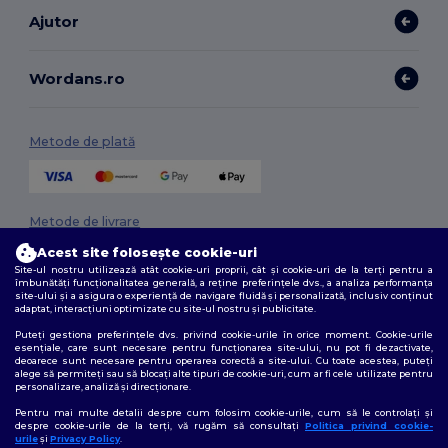
Ajutor
Wordans.ro
Metode de plată
Metode de livrare
Acest site folosește cookie-uri
Site-ul nostru utilizează atât cookie-uri proprii, cât și cookie-uri de la terți pentru a
îmbunătăți funcționalitatea generală, a reține preferințele dvs., a analiza performanța
site-ului și a asigura o experiență de navigare fluidă și personalizată, inclusiv conținut
adaptat, interacțiuni optimizate cu site-ul nostru și publicitate.
Puteți gestiona preferințele dvs. privind cookie-urile în orice moment. Cookie-urile
esențiale, care sunt necesare pentru funcționarea site-ului, nu pot fi dezactivate,
deoarece sunt necesare pentru operarea corectă a site-ului. Cu toate acestea, puteți
Urmărește-ne
alege să permiteți sau să blocați alte tipuri de cookie-uri, cum ar fi cele utilizate pentru
personalizare, analiză și direcționare.
Pentru mai multe detalii despre cum folosim cookie-urile, cum să le controlați și
despre cookie-urile de la terți, vă rugăm să consultați
Politica privind cookie-
urile
și
Privacy Policy
.
2026. Toate drepturile rezervate