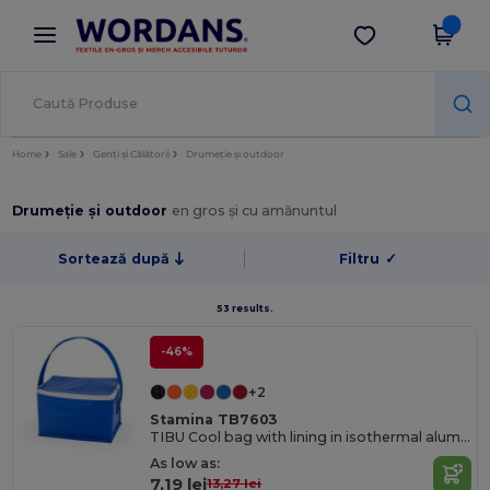
×
Aplicația Wordans
Descarcă app
Prețuri mai bune în aplicație!
Home
Sale
Genți și Călătorii
Drumeție și outdoor
Drumeție și outdoor
en gros și cu amănuntul
Sortează după
Filtru
✓
53 results.
-46%
+2
Stamina TB7603
TIBU Cool bag with lining in isothermal aluminium for 6 cans
As low as:
7,19 lei
13,27 lei