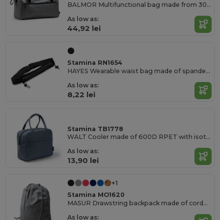
BALMOR Multifunctional bag made from 300D RPET in a heather finish design
As low as:
44,92 lei
Stamina RN1654
HAYES Wearable waist bag made of spandex polyester
As low as:
8,22 lei
Stamina TB1778
WALT Cooler made of 600D RPET with isothermal interior
As low as:
13,90 lei
+1
Stamina MO1620
MASUR Drawstring backpack made of corduroy fabric
As low as: