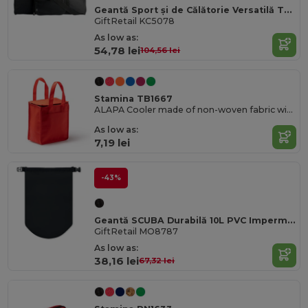
Geantă Sport și de Călătorie Versatilă TERRA cu Buzunare
GiftRetail KC5078
As low as:
54,78 lei
104,56 lei
Stamina TB1667
ALAPA Cooler made of non-woven fabric with large capacity and isothermal interior
As low as:
7,19 lei
-43%
Geantă SCUBA Durabilă 10L PVC Impermeabilă pentru Echipament Scuba
GiftRetail MO8787
As low as:
38,16 lei
67,32 lei