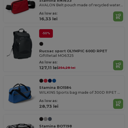
Stamina RN1633
AVALON Belt pouch made of recycled water-repellent nylon with two compartments and zip fastening
As low as:
16,33 lei
-50%
Rucsac sport OLYMPIC 600D RPET
GiftRetail MO6325
As low as:
127,11 lei
254,28 lei
Stamina BO1584
WILKINS Sports bag made of 300D RPET with zip closure and front pocket with reflective band
As low as:
28,73 lei
Stamina BO7198