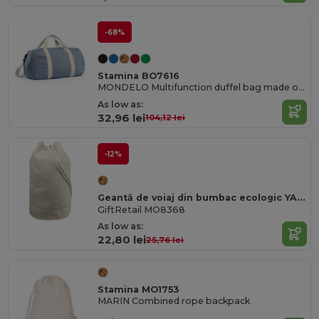
-68%
Stamina BO7616
MONDELO Multifunction duffel bag made of 320 gsm recycled cotton in a heather finish design
As low as:
32,96 lei
104,12 lei
-12%
Geantă de voiaj din bumbac ecologic YA Eco-Friendly Cotton Twill 45cm
GiftRetail MO8368
As low as:
22,80 lei
25,76 lei
Stamina MO1753
MARIN Combined rope backpack