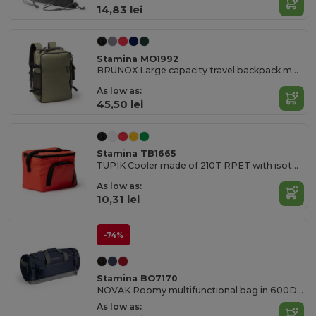
14,83 lei
Stamina MO1992
BRUNOX Large capacity travel backpack made from 600D RPET with 180 degree opening
As low as:
45,50 lei
Stamina TB1665
TUPIK Cooler made of 210T RPET with isothermal interior
As low as:
10,31 lei
-74%
Stamina BO7170
NOVAK Roomy multifunctional bag in 600D polyester
As low as: