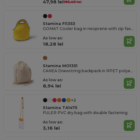
47,98 lei
185,49 lei
Stamina FI1353
GOMAT Cooler bag in neoprene with zip fastening
As low as:
18,28 lei
Stamina MO1351
CANEA Drawstring backpack in RPET polyester with 150 gsm cotton touch
As low as:
8,94 lei
+2
Stamina TA1475
FULER PVC dry bag with double fastening
As low as:
3,16 lei