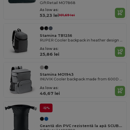
GiftRetail MO7868
As low as:
53,23 lei
101,69 lei
Stamina TB1256
RUPER Cooler backpack in heather design RPET polyester
As low as:
25,86 lei
Stamina MO1943
INUVIK Cooler backpack made from 600D RPET
As low as:
46,67 lei
-12%
Geantă din PVC rezistentă la apă SCUBADOO Compact 1.5L