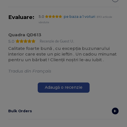
Evaluare:
5.0
pe baza a 1 voturi
893 articole
vândute
Quadra QD613
5.0
Recenzie de Guest U.
Calitate foarte bună , cu excepția buzunarului
interior care este un pic ieftin . Un cadou minunat
pentru un bărbat ! Clienții noștri le-au iubit .
Tradus din Français
Adaugă o recenzie
Bulk Orders