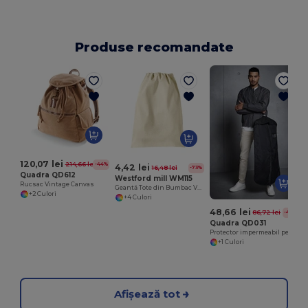
Produse recomandate
120,07 lei
214,66 lei
-44%
4,42 lei
16,48 lei
-73%
Quadra QD612
Westford mill WM115
Rucsac Vintage Canvas
Geantă Tote din Bumbac Versatilă cu Dimensiuni Personalizabile
+2 Culori
+4 Culori
48,66 lei
86,72 lei
-44%
Quadra QD031
Protector impermeabil pentru costum Quadra cu slot pentru umeraș
+1 Culori
Afișează tot