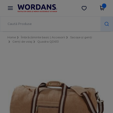
×
Aplicația Wordans
Descarcă app
Prețuri mai bune în aplicație!
Home
Îmbrăcăminte basic | Accesorii
Sacoșe și genți
Genți de voiaj
Quadra QD613