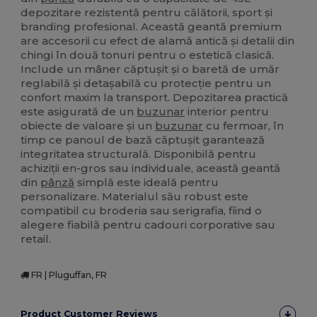
depozitare rezistentă pentru călătorii, sport și
branding profesional. Această geantă premium
are accesorii cu efect de alamă antică și detalii din
chingi în două tonuri pentru o estetică clasică.
Include un mâner căptușit și o baretă de umăr
reglabilă și detașabilă cu protecție pentru un
confort maxim la transport. Depozitarea practică
este asigurată de un
buzunar
interior pentru
obiecte de valoare și un
buzunar
cu fermoar, în
timp ce panoul de bază căptușit garantează
integritatea structurală. Disponibilă pentru
achiziții en-gros sau individuale, această geantă
din
pânză
simplă este ideală pentru
personalizare. Materialul său robust este
compatibil cu broderia sau serigrafia, fiind o
alegere fiabilă pentru cadouri corporative sau
retail.
FR | Pluguffan, FR
Product Customer Reviews