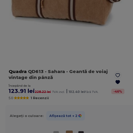
Quadra
QD613
- Sahara
- Geantă de voiaj
vintage din pânză
Începând de la
123.91 lei
|
-
46
%
228.22 lei
TVA incl.
102.40 lei
Fără TVA.
5.0
1 Recenzii
Alegeți o culoare:
Afișează tot
+ 2