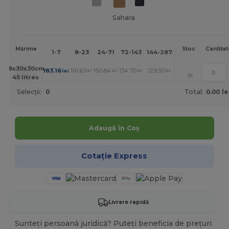
Sahara
Mai
Mărime
Stoc
Cantitat
1-7
8-23
24-71
72-143
144-287
288 +
mult
+
58x30x30cm.
183.16
161.63
150.84
134.70
129.30
123.91
lei
lei
lei
lei
lei
lei
91
45 litres
Selecții:
0
Total:
0.00 le
Adaugă în Coș
Cotație Express
Livrare rapidă
Sunteți persoană juridică? Puteți beneficia de prețuri