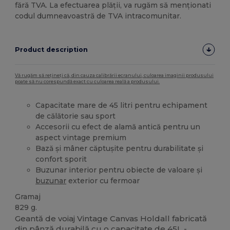
fără TVA. La efectuarea plății, va rugăm să menționati
codul dumneavoastră de TVA intracomunitar.
Product description
Vă rugăm să rețineți că, din cauza calibrării ecranului, culoarea imaginii produsului
poate să nu corespundă exact cu culoarea reală a produsului.
Capacitate mare de 45 litri pentru echipament
de călătorie sau sport
Accesorii cu efect de alamă antică pentru un
aspect vintage premium
Bază și mâner căptușite pentru durabilitate și
confort sporit
Buzunar interior pentru obiecte de valoare și
buzunar
exterior cu fermoar
Gramaj
829 g.
Geantă de voiaj Vintage Canvas Holdall fabricată
din
pânză
durabilă cu o capacitate de 45L -