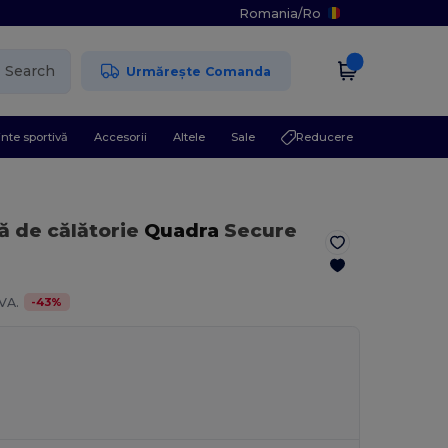
Romania
/
Ro
Search
Urmărește Comanda
nte sportivă
Accesorii
Altele
Sale
Reducere
ă de călătorie
Quadra
Secure
-
43
%
VA.