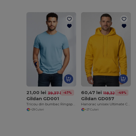
21,00 lei
60,47 lei
-47%
-49%
39,37 lei
118,32 lei
Gildan GD001
Gildan GD057
Tricou din bumbac Ringspun Softstyle™
Hanorac unisex Ultimate Comfort HeavyBlend™
+29 Culori
+27 Culori