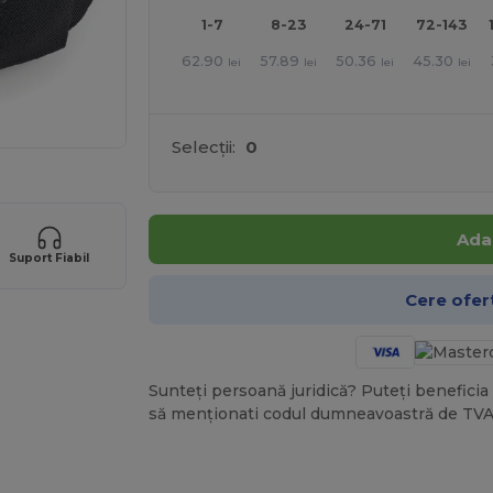
1-7
8-23
24-71
72-143
62.90
57.89
50.36
45.30
lei
lei
lei
lei
Selecții:
0
Ada
Suport Fiabil
Cere ofer
Sunteți persoană juridică? Puteți beneficia 
să menționati codul dumneavoastră de TVA