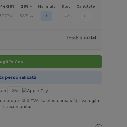
144-287
288 +
Mai mult
Stoc
Cantitate
+
37.77
32.71
122
lei
lei
Total:
0.00 lei
ugă în Coș
tă personalizată
de prețuri fără TVA. La efectuarea plății, va rugăm
 intracomunitar.