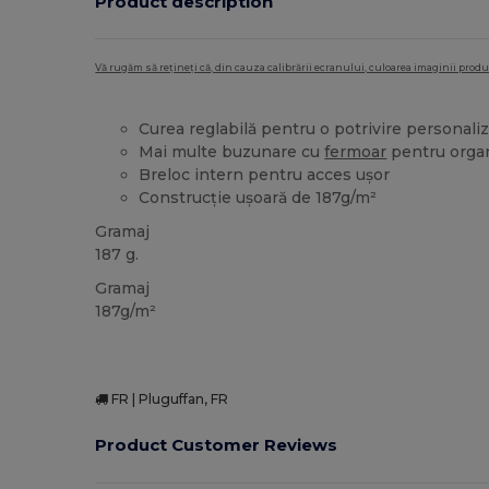
Product description
Vă rugăm să rețineți că, din cauza calibrării ecranului, culoarea imaginii pro
Curea reglabilă pentru o potrivire personali
Mai multe buzunare cu
fermoar
pentru organ
Breloc intern pentru acces ușor
Construcție ușoară de 187g/m²
Gramaj
187 g.
Gramaj
187g/m²
FR | Pluguffan, FR
Product Customer Reviews