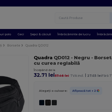
uri polo
Geci
Șepci & căciuli
Îmbrăcăminte de lucru
Îmbrăcămi
ți
Borsete
Quadra QD012
Quadra
QD012
- Negru
- Borset
cu curea reglabilă
Începând de la
32.71 lei
|
57.46 lei
TVA incl.
27.03 lei
Fără T
Alegeți o culoare:
Afișează tot
+ 2