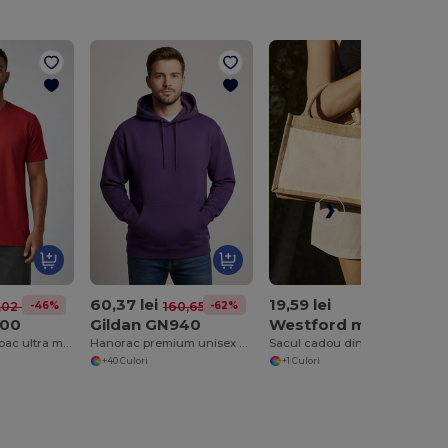
60,37 lei
19,59 lei
-46%
-62%
,02 lei
160,65 lei
200
Gildan GN940
Westford mill WM425
Tricou din bumbac ultra moale și greu pentru bărbați
Hanorac premium unisex Heavy Blend cu glugă
Sacul cadou din iută cu buzunar din bumbac
+40 Culori
+1 Culori