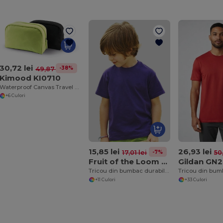
30,72 lei
-38%
49,87 lei
Kimood KI0710
Waterproof Canvas Travel Vanity Case with SBS Zippers
+6 Culori
15,85 lei
26,93 lei
-7%
17,01 lei
50
Fruit of the Loom 61-033-0
Gildan GN
Tricou din bumbac durabil pentru copii
+11 Culori
+33 Culori