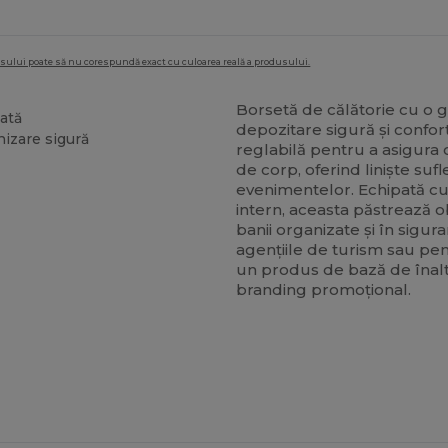
dusului poate să nu corespundă exact cu culoarea reală a produsului.
Borsetă de călătorie cu o
zată
depozitare sigură și confo
izare sigură
reglabilă pentru a asigura o
de corp, oferind liniște suf
evenimentelor. Echipată 
intern, aceasta păstrează 
banii organizate și în sigura
agențiile de turism sau pen
un produs de bază de înalt
branding promoțional.