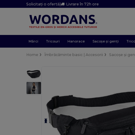
Solicitați o ofertă
|
Livrare în 72h ore
Mărci
Tricouri
Hanorace
Sacoșe și genți
Trico
Home
Îmbrăcăminte basic | Accesorii
Sacoșe și gen