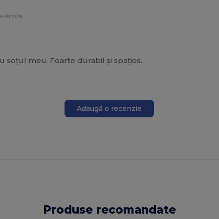
le vândute
soțul meu. Foarte durabil și spațios.
Adaugă o recenzie
Produse recomandate