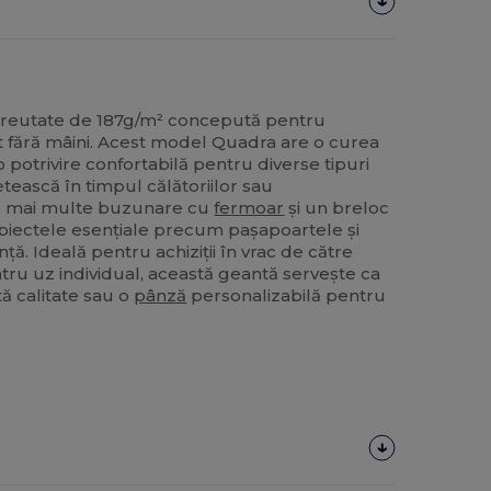
 greutate de 187g/m² concepută pentru
rt fără mâini. Acest model Quadra are o curea
 potrivire confortabilă pentru diverse tipuri
letească în timpul călătoriilor sau
cu mai multe buzunare cu
fermoar
și un breloc
obiectele esențiale precum pașapoartele și
nță. Ideală pentru achiziții în vrac de către
tru uz individual, această geantă servește ca
ă calitate sau o
pânză
personalizabilă pentru