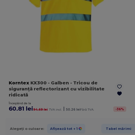
Korntex
KX300
- Galben
- Tricou de
siguranță reflectorizant cu vizibilitate
ridicată
Începând de la
60.81 lei
|
-
36
%
94.69 lei
TVA incl.
50.26 lei
Fără TVA.
Alegeți o culoare:
Afișează tot
+ 1
Tabel mărimi