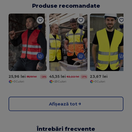
Produse recomandate
25,96 lei
45,35 lei
23,67 lei
35,10 lei
62,22 lei
-26%
-27%
+3 Culori
+20 Culori
+3 Culori
Afișează tot
Întrebări frecvente