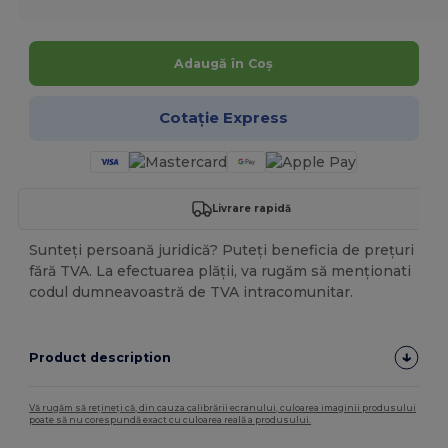
Adaugă în Coș
Cotație Express
Livrare rapidă
Sunteți persoană juridică? Puteți beneficia de prețuri
fără TVA. La efectuarea plății, va rugăm să menționati
codul dumneavoastră de TVA intracomunitar.
Product description
Vă rugăm să rețineți că, din cauza calibrării ecranului, culoarea imaginii produsului
poate să nu corespundă exact cu culoarea reală a produsului.