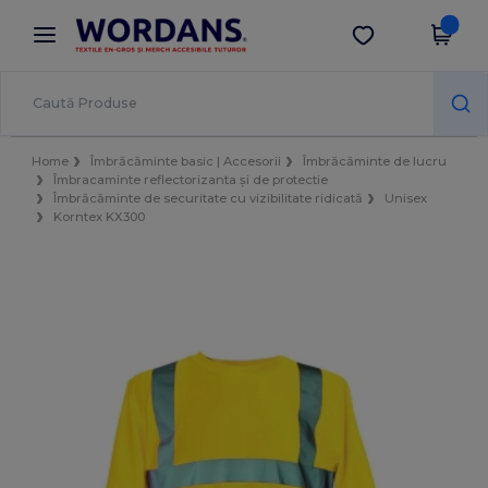
×
Aplicația Wordans
Descarcă app
Prețuri mai bune în aplicație!
Home
Îmbrăcăminte basic | Accesorii
Îmbrăcăminte de lucru
Îmbracaminte reflectorizanta și de protectie
Îmbrăcăminte de securitate cu vizibilitate ridicată
Unisex
Korntex KX300