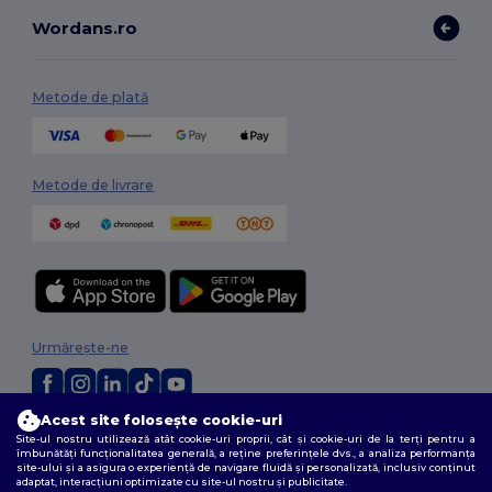
Wordans.ro
Metode de plată
Metode de livrare
Urmărește-ne
Acest site folosește cookie-uri
2026. Toate drepturile rezervate
Site-ul nostru utilizează atât cookie-uri proprii, cât și cookie-uri de la terți pentru a
Termeni și condiții
|
Politica de confidențialitate
|
Politica privind cookie-
îmbunătăți funcționalitatea generală, a reține preferințele dvs., a analiza performanța
site-ului și a asigura o experiență de navigare fluidă și personalizată, inclusiv conținut
urile
|
Sitemap
adaptat, interacțiuni optimizate cu site-ul nostru și publicitate.