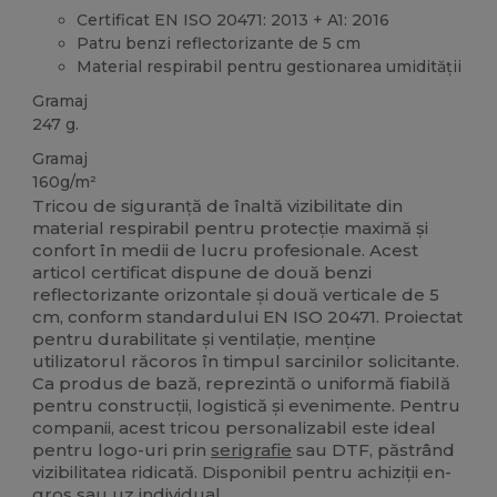
Certificat EN ISO 20471: 2013 + A1: 2016
Patru benzi reflectorizante de 5 cm
Material respirabil pentru gestionarea umidității
Gramaj
247 g.
Gramaj
160g/m²
Tricou de siguranță de înaltă vizibilitate din
material respirabil pentru protecție maximă și
confort în medii de lucru profesionale. Acest
articol certificat dispune de două benzi
reflectorizante orizontale și două verticale de 5
cm, conform standardului EN ISO 20471. Proiectat
pentru durabilitate și ventilație, menține
utilizatorul răcoros în timpul sarcinilor solicitante.
Ca produs de bază, reprezintă o uniformă fiabilă
pentru construcții, logistică și evenimente. Pentru
companii, acest tricou personalizabil este ideal
pentru logo-uri prin
serigrafie
sau DTF, păstrând
vizibilitatea ridicată. Disponibil pentru achiziții en-
gros sau uz individual.