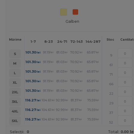
Galben
Mai
Mărime
Stoc
Cantitat
1-7
8-23
24-71
72-143
144-287
288 +
mult
+
101.30
91.19
81.03
70.92
65.87
60.81
lei
lei
lei
lei
lei
lei
S
9
+
101.30
91.19
81.03
70.92
65.87
60.81
lei
lei
lei
lei
lei
lei
M
61
+
101.30
91.19
81.03
70.92
65.87
60.81
lei
lei
lei
lei
lei
lei
L
71
+
101.30
91.19
81.03
70.92
65.87
60.81
lei
lei
lei
lei
lei
lei
XL
66
+
101.30
91.19
81.03
70.92
65.87
60.81
lei
lei
lei
lei
lei
lei
2XL
22
+
116.27
104.61
92.99
81.37
75.59
69.75
lei
lei
lei
lei
lei
lei
3XL
29
+
116.27
104.61
92.99
81.37
75.59
69.75
lei
lei
lei
lei
lei
lei
4XL
37
+
116.27
104.61
92.99
81.37
75.59
69.75
lei
lei
lei
lei
lei
lei
5XL
52
Selecții:
0
Total:
0.00 le