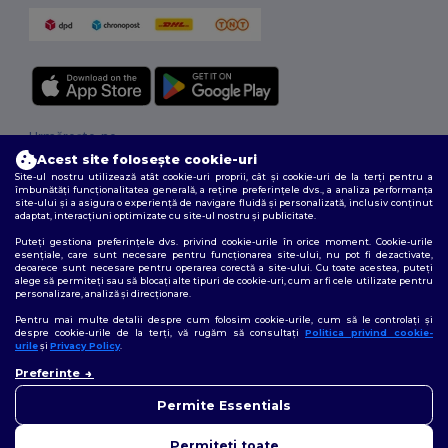
Urmărește-ne
Acest site folosește cookie-uri
Site-ul nostru utilizează atât cookie-uri proprii, cât și cookie-uri de la terți pentru a
îmbunătăți funcționalitatea generală, a reține preferințele dvs., a analiza performanța
site-ului și a asigura o experiență de navigare fluidă și personalizată, inclusiv conținut
2026. Toate drepturile rezervate
adaptat, interacțiuni optimizate cu site-ul nostru și publicitate.
Termeni și condiții
|
Politica de confidențialitate
|
Politica privind cookie-
Puteți gestiona preferințele dvs. privind cookie-urile în orice moment. Cookie-urile
urile
|
Sitemap
esențiale, care sunt necesare pentru funcționarea site-ului, nu pot fi dezactivate,
deoarece sunt necesare pentru operarea corectă a site-ului. Cu toate acestea, puteți
alege să permiteți sau să blocați alte tipuri de cookie-uri, cum ar fi cele utilizate pentru
personalizare, analiză și direcționare.
Pentru mai multe detalii despre cum folosim cookie-urile, cum să le controlați și
despre cookie-urile de la terți, vă rugăm să consultați
Politica privind cookie-
urile
și
Privacy Policy
.
👋
Bună
Preferințe
Dacă aveți întrebări sau
nelămuriri, ne puteți contacta
Permite Essentials
în orice moment. Chatbot-ul
nostru este aici pentru a vă
Permiteți toate
ajuta.