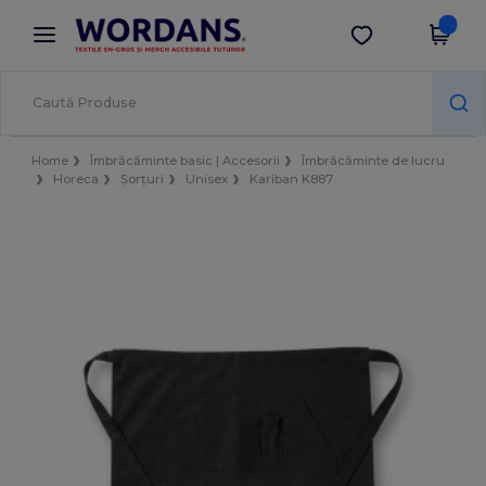
×
Aplicația Wordans
Descarcă app
Prețuri mai bune în aplicație!
Home
Îmbrăcăminte basic | Accesorii
Îmbrăcăminte de lucru
Horeca
Șorțuri
Unisex
Kariban K887