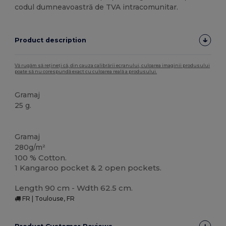
codul dumneavoastră de TVA intracomunitar.
Product description
Vă rugăm să rețineți că, din cauza calibrării ecranului, culoarea imaginii produsului
poate să nu corespundă exact cu culoarea reală a produsului.
Gramaj
25 g.
Stoc mare
Gramaj
280g/m²
100 % Cotton.
1 Kangaroo pocket & 2 open pockets.
Length 90 cm - Wdth 62.5 cm.
FR | Toulouse, FR