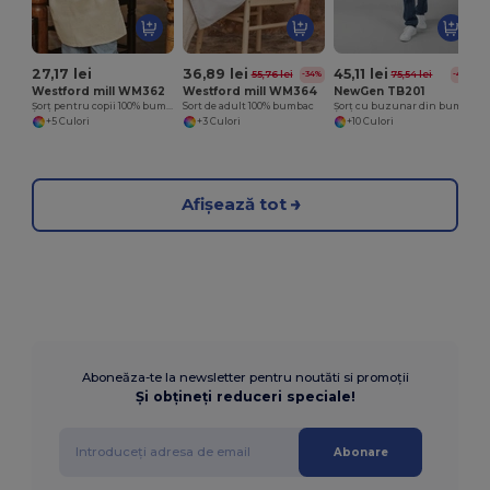
27,17 lei
36,89 lei
45,11 lei
55,76 lei
75,54 lei
-34%
-40%
Westford mill WM362
Westford mill WM364
NewGen TB201
Șorț pentru copii 100% bumbac
Sort de adult 100% bumbac
Șorț cu buzunar din bumbac 100%
+5 Culori
+3 Culori
+10 Culori
Afișează tot
Aboneăza-te la newsletter pentru noutăti si promoții
Și obțineți reduceri speciale!
Abonare