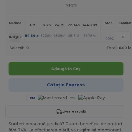
Negru
Mai
Mărime
Stoc
Cantitat
1-7
8-23
24-71
72-143
144-287
288 +
mult
+
94.64
87.06
75.68
68.15
56.78
49.19
lei
lei
lei
lei
lei
lei
UNIQUE
2992
Selecții:
0
Total:
0.00 le
Adaugă în Coș
Cotație Express
Livrare rapidă
Sunteți persoană juridică? Puteți beneficia de prețuri
fără TVA. La efectuarea plății, va rugăm să menționati