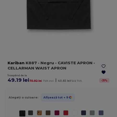
Kariban
K887
- Negru
- CAVISTE APRON -
CELLARMAN WAIST APRON
Începând de la
49.19 lei
|
-
31
%
70.92 lei
TVA incl.
40.65 lei
Fără TVA.
Alegeți o culoare:
Afișează tot
+ 9