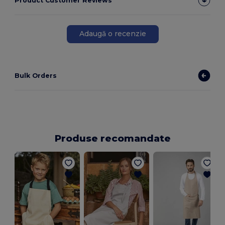
Product Customer Reviews
Adaugă o recenzie
Bulk Orders
Produse recomandate
Ș