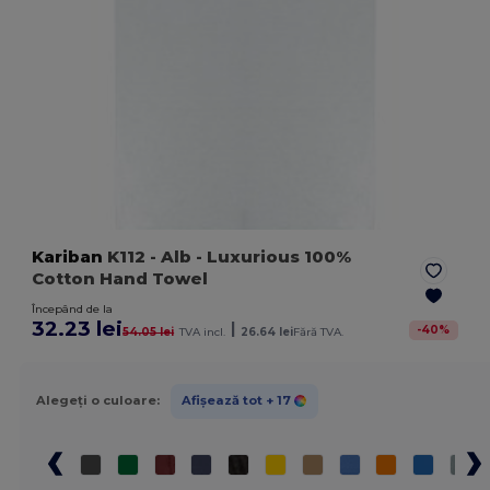
Kariban
K112
- Alb
- Luxurious 100%
Cotton Hand Towel
Începând de la
32.23 lei
|
-
40
%
54.05 lei
TVA incl.
26.64 lei
Fără TVA.
Alegeți o culoare:
Afișează tot
+ 17