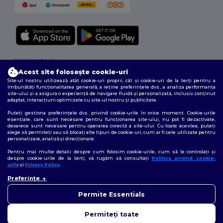
Urmărește-ne
Acest site folosește cookie-uri
Site-ul nostru utilizează atât cookie-uri proprii, cât și cookie-uri de la terți pentru a
îmbunătăți funcționalitatea generală, a reține preferințele dvs., a analiza performanța
site-ului și a asigura o experiență de navigare fluidă și personalizată, inclusiv conținut
2026. Toate drepturile rezervate
adaptat, interacțiuni optimizate cu site-ul nostru și publicitate.
Termeni și condiții
|
Politica de confidențialitate
|
Politica privind cookie-
Puteți gestiona preferințele dvs. privind cookie-urile în orice moment. Cookie-urile
urile
|
Sitemap
esențiale, care sunt necesare pentru funcționarea site-ului, nu pot fi dezactivate,
deoarece sunt necesare pentru operarea corectă a site-ului. Cu toate acestea, puteți
alege să permiteți sau să blocați alte tipuri de cookie-uri, cum ar fi cele utilizate pentru
personalizare, analiză și direcționare.
Pentru mai multe detalii despre cum folosim cookie-urile, cum să le controlați și
despre cookie-urile de la terți, vă rugăm să consultați
Politica privind cookie-
urile
și
Privacy Policy
.
👋
Bună
Preferințe
Dacă aveți întrebări sau
nelămuriri, ne puteți contacta
Permite Essentials
în orice moment. Chatbot-ul
nostru este aici pentru a vă
Permiteți toate
ajuta.