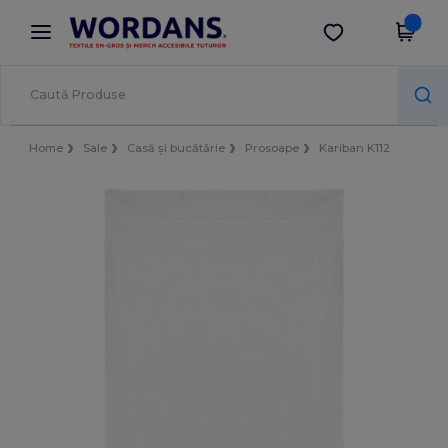
×
Aplicația Wordans
Descarcă app
Prețuri mai bune în aplicație!
Home
Sale
Casă și bucătărie
Prosoape
Kariban K112