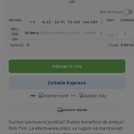
Alb
Stoc În 3 Luni
Mai
Mărime
Stoc
Cantitat
1-7
8-23
24-71
72-143
144-287
288 +
mult
50 x
+
61.98
57.02
49.58
44.62
37.19
32.23
lei
lei
lei
lei
lei
lei
100
37
cm
Selecții:
0
Total:
0.00 le
Adaugă în Coș
Cotație Express
Livrare rapidă
Sunteți persoană juridică? Puteți beneficia de prețuri
fără TVA. La efectuarea plății, va rugăm să menționati