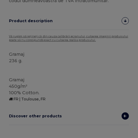
codul dumneavoastră de TVA intracomunitar.
Product description
Vă rugăm să rețineți că, din cauza calibrării ecranului, culoarea imaginii produsului
poate să nu corespundă exact cu culoarea reală a produsului.
Gramaj
236 g.
Stoc mare
Gramaj
450g/m²
100% Cotton.
FR | Toulouse, FR
Discover other products