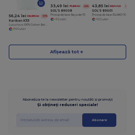
33,49 lei
43,85 lei
71,80 lei
63,14 lei
-53%
-31%
SOL'S 89008
SOL'S 89001
Prosop de baie Bayside 70
Prosop de baie ISLAND 70
56,24 lei
101,89 lei
-45%
+3 Culori
+12 Culori
Kariban K113
Luxurious 100% Cotton Bath Towel Collection
+14 Culori
Afișează tot
Aboneăza-te la newsletter pentru noutăti si promoții
Și obțineți reduceri speciale!
Abonare