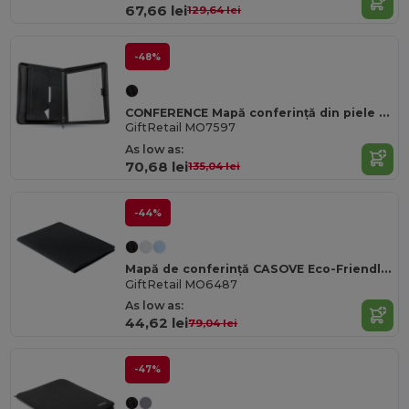
67,66 lei
129,64 lei
-48%
CONFERENCE Mapă conferință din piele A4 Executive cu fermoar
GiftRetail MO7597
As low as:
70,68 lei
135,04 lei
-44%
Mapă de conferință CASOVE Eco-Friendly A4 RPET cu Notepad
GiftRetail MO6487
As low as:
44,62 lei
79,04 lei
-47%