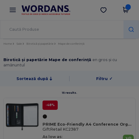
×
Aplicația Wordans
Descarcă app
Prețuri mai bune în aplicație!
Home
Sale
Birotică și papetărie
Mape de conferință
Birotică și papetărie Mape de conferință
en gros și cu
amănuntul
Sortează după
Filtru
✓
15 results.
-48%
PRIME Eco-Friendly A4 Conference Organizer cu Închidere cu Fermuar
GiftRetail KC2387
As low as: