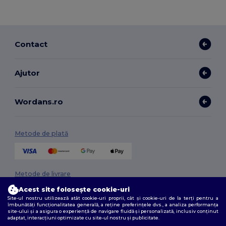
Contact
Ajutor
Wordans.ro
Metode de plată
Metode de livrare
Acest site folosește cookie-uri
Site-ul nostru utilizează atât cookie-uri proprii, cât și cookie-uri de la terți pentru a
îmbunătăți funcționalitatea generală, a reține preferințele dvs., a analiza performanța
site-ului și a asigura o experiență de navigare fluidă și personalizată, inclusiv conținut
adaptat, interacțiuni optimizate cu site-ul nostru și publicitate.