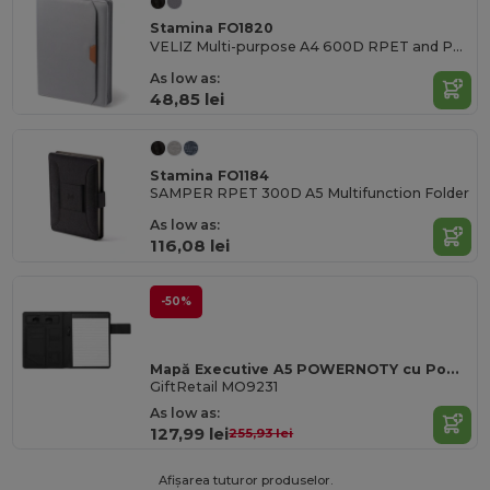
Stamina FO1820
VELIZ Multi-purpose A4 600D RPET and PU folder with zip closure
As low as:
48,85 lei
Stamina FO1184
SAMPER RPET 300D A5 Multifunction Folder
As low as:
116,08 lei
-50%
Mapă Executive A5 POWERNOTY cu Power Bank încorporat
GiftRetail MO9231
As low as:
127,99 lei
255,93 lei
Afișarea tuturor produselor.