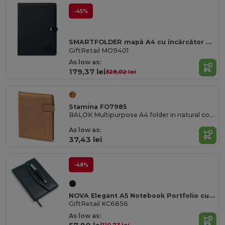
-45%
SMARTFOLDER mapă A4 cu încărcător wireless
GiftRetail MO9401
As low as:
179,37 lei
328,02 lei
Stamina FO7985
BALOK Multipurpose A4 folder in natural cork with magnetic clasp
As low as:
37,43 lei
-48%
NOVA Elegant A5 Notebook Portfolio cu Set de Pixuri
GiftRetail KC6856
As low as: