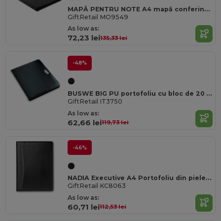
MAPĂ PENTRU NOTE A4 mapă conferință cu fermoar
GiftRetail MO9549
As low as:
72,23 lei
135,33 lei
-48%
BUSWE BIG PU portofoliu cu bloc de 20 pagini
GiftRetail IT3750
As low as:
62,66 lei
119,73 lei
-46%
NADIA Executive A4 Portofoliu din piele ecologică cu Calculator
GiftRetail KC8063
As low as:
60,71 lei
112,53 lei