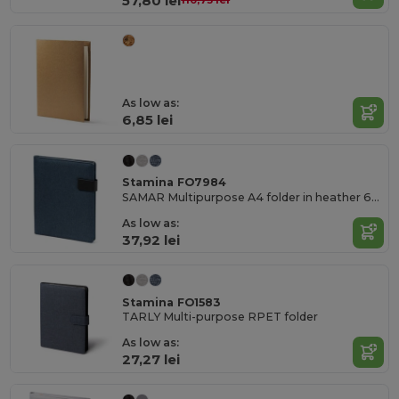
57,80 lei
110,73 lei
As low as:
6,85 lei
Stamina FO7984
SAMAR Multipurpose A4 folder in heather 600D RPET with magnetic clasp
As low as:
37,92 lei
Stamina FO1583
TARLY Multi-purpose RPET folder
As low as:
27,27 lei