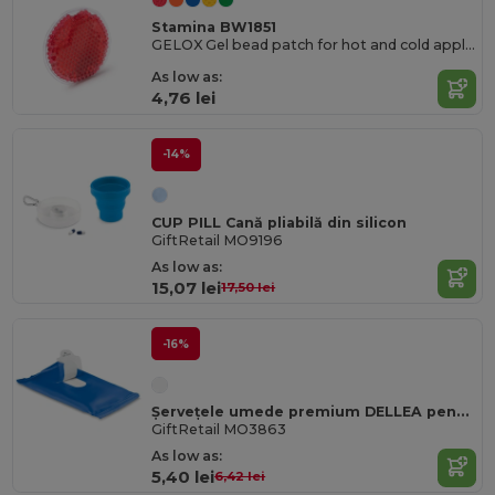
Stamina BW1851
GELOX Gel bead patch for hot and cold application
As low as:
4,76 lei
-14%
CUP PILL Cană pliabilă din silicon
GiftRetail MO9196
As low as:
15,07 lei
17,50 lei
-16%
Șervețele umede premium DELLEA pentru curățare pre-umezite
GiftRetail MO3863
As low as:
5,40 lei
6,42 lei