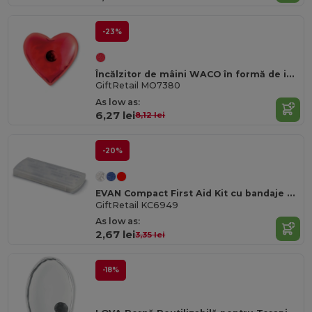
-23%
Încălzitor de mâini WACO în formă de inimă
GiftRetail MO7380
As low as:
6,27 lei
8,12 lei
-20%
EVAN Compact First Aid Kit cu bandaje adezive
GiftRetail KC6949
As low as:
2,67 lei
3,35 lei
-18%