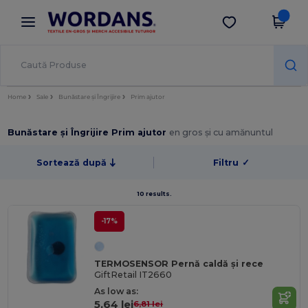
×
Aplicația Wordans
Descarcă app
Prețuri mai bune în aplicație!
Home
Sale
Bunăstare și Îngrijire
Prim ajutor
Bunăstare și Îngrijire Prim ajutor
en gros și cu amănuntul
Sortează după
Filtru
✓
10 results.
-17%
TERMOSENSOR Pernă caldă și rece
GiftRetail IT2660
As low as:
5,64 lei
6,81 lei