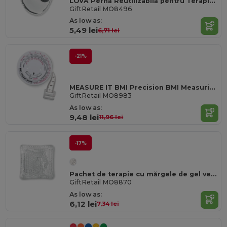
LOVA Pernă Reutilizabilă pentru Terapie cu Căldură și Rece Instantanee
GiftRetail MO8496
As low as:
5,49 lei
6,71 lei
-21%
MEASURE IT BMI Precision BMI Measuring Tape pentru Monitorizarea Precisă a Sănătății
GiftRetail MO8983
As low as:
9,48 lei
11,96 lei
-17%
Pachet de terapie cu mărgele de gel versatil BOLITAS pentru cald și rece
GiftRetail MO8870
As low as:
6,12 lei
7,34 lei