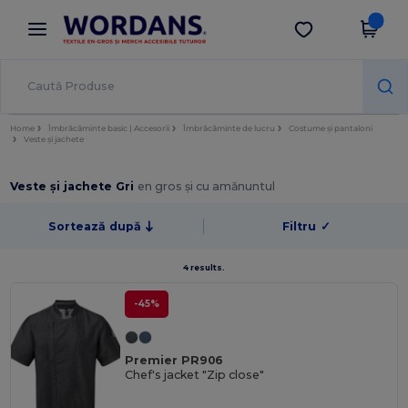
×
Aplicația Wordans
Descarcă app
Prețuri mai bune în aplicație!
Home
Îmbrăcăminte basic | Accesorii
Îmbrăcăminte de lucru
Costume și pantaloni
Veste și jachete
Veste și jachete Gri
en gros și cu amănuntul
Sortează după
Filtru
✓
4 results.
-45%
Premier PR906
Chef's jacket "Zip close"