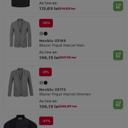
As low as:
115,69 lei
210,53 lei
-36%
Neoblu 03169
Blazer Piqué Marcel Men
As low as:
196,19 lei
307,75 lei
-31%
Neoblu 03170
Blazer Piqué Marcel Women
As low as:
196,19 lei
285,87 lei
-47%