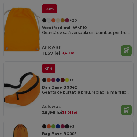
-40%
+20
Westford mill WM110
Geantă de sală versatilă din bumbac pentru sport și evenimente
As low as:
11,57 lei
19,40 lei
-21%
+6
Bag Base BG042
Geantă de purtat la brâu, reglabilă, mâini libere
As low as:
25,96 lei
33,01 lei
+3
Bag Base BG005