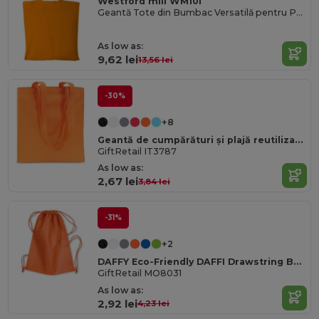
Westford mill WM101
Geantă Tote din Bumbac Versatilă pentru Personalizare
As low as:
9,62 lei
13,56 lei
-30%
+8
Geantă de cumpărături și plajă reutilizabilă versatilă TOTECOLOR
GiftRetail IT3787
As low as:
2,67 lei
3,84 lei
-31%
+2
DAFFY Eco-Friendly DAFFI Drawstring Bag 80gsm
GiftRetail MO8031
As low as:
2,92 lei
4,23 lei