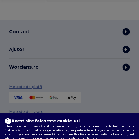
Contact
Ajutor
Wordans.ro
Metode de plată
Metode de livrare
Acest site folosește cookie-uri
Site-ul nostru utilizează atât cookie-uri proprii, cât și cookie-uri de la terți pentru a
îmbunătăți funcționalitatea generală, a reține preferințele dvs., a analiza performanța
site-ului și a asigura o experiență de navigare fluidă și personalizată, inclusiv conținut
adaptat, interacțiuni optimizate cu site-ul nostru și publicitate.