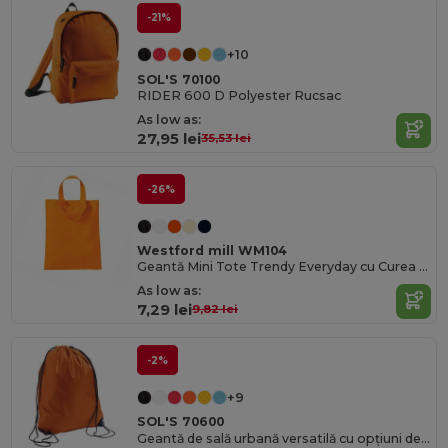
-21%
+10
SOL'S 70100
RIDER 600 D Polyester Rucsac
As low as:
27,95 lei
35,53 lei
-26%
Westford mill WM104
Geantă Mini Tote Trendy Everyday cu Curea de Umăr
As low as:
7,29 lei
9,82 lei
-2%
+9
SOL'S 70600
Geantă de sală urbană versatilă cu opțiuni de personalizare