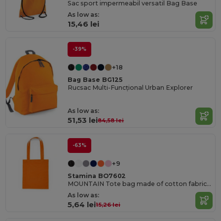
Sac sport impermeabil versatil Bag Base
As low as:
15,46 lei
-39%
+18
Bag Base BG125
Rucsac Multi-Funcțional Urban Explorer
As low as:
51,53 lei
84,58 lei
-63%
+9
Stamina BO7602
MOUNTAIN Tote bag made of cotton fabric in different colours
As low as:
5,64 lei
15,26 lei