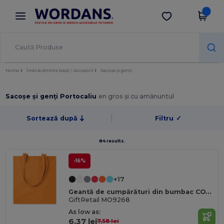
×
Aplicația Wordans
Descarcă app
Prețuri mai bune în aplicație!
Home
Îmbrăcăminte basic | Accesorii
Sacoșe și genți
Sacoșe și genți Portocaliu
en gros și cu amănuntul
Sortează după
Filtru
✓
84 results.
-16%
+17
Geantă de cumpărături din bumbac COTTONEL COLOUR Eco-Friendly 140gsm
GiftRetail MO9268
As low as:
6,37 lei
7,58 lei