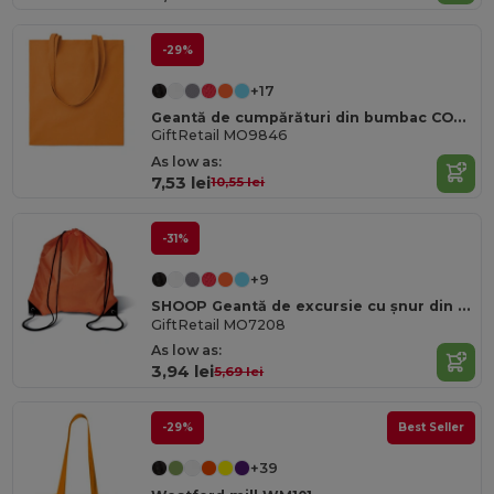
-29%
+17
Geantă de cumpărături din bumbac COTTONEL COLOUR Eco-Friendly 180g cu mânere lungi
GiftRetail MO9846
As low as:
7,53 lei
10,55 lei
-31%
+9
SHOOP Geantă de excursie cu șnur din poliester durabil 190T
GiftRetail MO7208
As low as:
3,94 lei
5,69 lei
-29%
Best Seller
+39