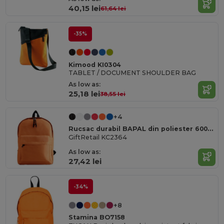
40,15 lei
61,64 lei
-35%
Kimood KI0304
TABLET / DOCUMENT SHOULDER BAG
As low as:
25,18 lei
38,55 lei
+4
Rucsac durabil BAPAL din poliester 600D cu buzunar cu fermoar
GiftRetail KC2364
As low as:
27,42 lei
-34%
+8
Stamina BO7158