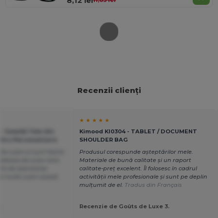
8,12 lei
11,03 lei
Recenzii clienți
★ ★ ★ ★ ★
- Geantă Tote din
Kimood KI0304 - TABLET / DOCUMENT
ntru Personalizare
SHOULDER BAG
 culori și sunt foarte
Produsul corespunde așteptărilor mele.
elecția de culori este
Materiale de bună calitate și un raport
 este de asemenea
calitate-preț excelent. Îl folosesc în cadrul
i multe culori acasă.
activității mele profesionale și sunt pe deplin
mulțumit de el.
Tradus din Français
.
Recenzie de Goûts de Luxe 3.