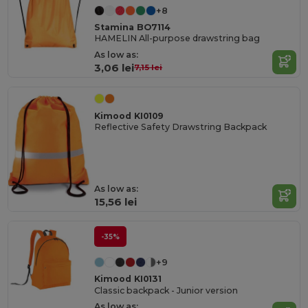
+8
Stamina BO7114
HAMELIN All-purpose drawstring bag
As low as:
3,06 lei
7,15 lei
Kimood KI0109
Reflective Safety Drawstring Backpack
As low as:
15,56 lei
-35%
+9
Kimood KI0131
Classic backpack - Junior version
As low as: