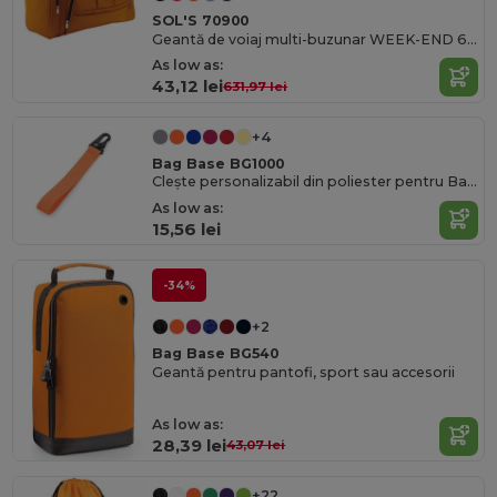
SOL'S 70900
Geantă de voiaj multi-buzunar WEEK-END 600 D Polyester
As low as:
43,12 lei
631,97 lei
+4
Bag Base BG1000
Clește personalizabil din poliester pentru Bag Base cu buzunar
As low as:
15,56 lei
-34%
+2
Bag Base BG540
Geantă pentru pantofi, sport sau accesorii
As low as:
28,39 lei
43,07 lei
+22