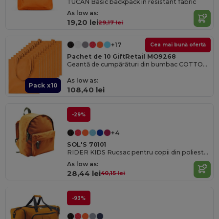
TUCAN Basic backpack in resistant fabric
As low as:
19,20 lei
29,17 lei
+17
Cea mai bună ofertă
Pachet de 10 GiftRetail MO9268
Geantă de cumpărături din bumbac COTTONEL COLOUR Eco-Friendly 140gsm
As low as:
Pack x10
108,40 lei
-29%
+4
SOL'S 70101
RIDER KIDS Rucsac pentru copii din poliester 600 D
As low as:
28,44 lei
40,15 lei
-93%