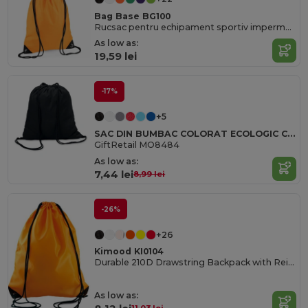
Bag Base BG100
Rucsac pentru echipament sportiv impermeabil și personalizabil
As low as:
19,59 lei
-17%
+5
SAC DIN BUMBAC COLORAT ECOLOGIC CU ȘNUR 100gr/m² 37x41CM
GiftRetail MO8484
As low as:
7,44 lei
8,99 lei
-26%
+26
Kimood KI0104
Durable 210D Drawstring Backpack with Reinforced Corners
As low as: