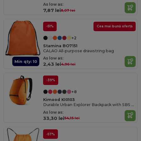
As low as:
7,87 lei
8,07 lei
-51%
Cea mai bună ofertă
+2
Stamina BO7151
CALAO All-purpose drawstring bag
As low as:
Min qty: 10
2,43 lei
4,96 lei
-39%
+8
Kimood KI0103
Durable Urban Explorer Backpack with SBS Zippers
As low as:
33,30 lei
54,15 lei
-57%