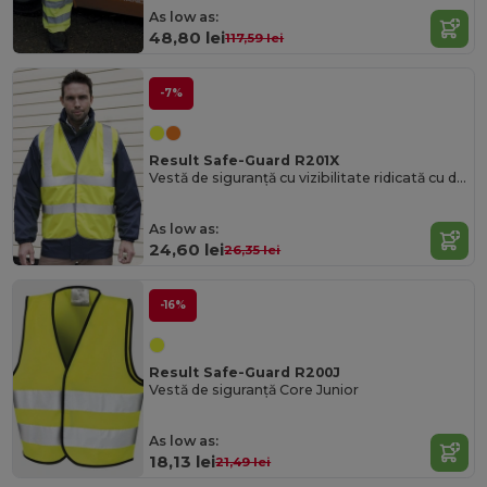
As low as:
48,80 lei
117,59 lei
-7%
Result Safe-Guard R201X
Vestă de siguranță cu vizibilitate ridicată cu dungi reflectorizante
As low as:
24,60 lei
26,35 lei
-16%
Result Safe-Guard R200J
Vestă de siguranță Core Junior
As low as:
18,13 lei
21,49 lei