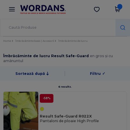
×
Aplicația Wordans
Descarcă app
Prețuri mai bune în aplicație!
Home
Îmbrăcăminte basic | Accesorii
Îmbrăcăminte de lucru
Îmbrăcăminte de lucru Result Safe-Guard
en gros și cu
amănuntul
Sortează după
Filtru
✓
6 results.
-58%
Result Safe-Guard R022X
Pantaloni de ploaie High Profile