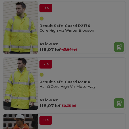
-18%
Result Safe-Guard R217X
Core High Viz Winter Blouson
As low as:
118,07 lei
143,84 lei
-21%
Result Safe-Guard R218X
Haină Core High Viz Motorway
As low as:
118,07 lei
150,35 lei
-19%