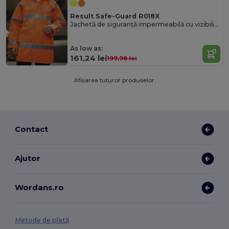
Result Safe-Guard R018X
Jachetă de siguranță impermeabilă cu vizibilitate ridicată și reflectorizant 3M
As low as:
161,24 lei
199,98 lei
Afișarea tuturor produselor.
Contact
Ajutor
Wordans.ro
Metode de plată