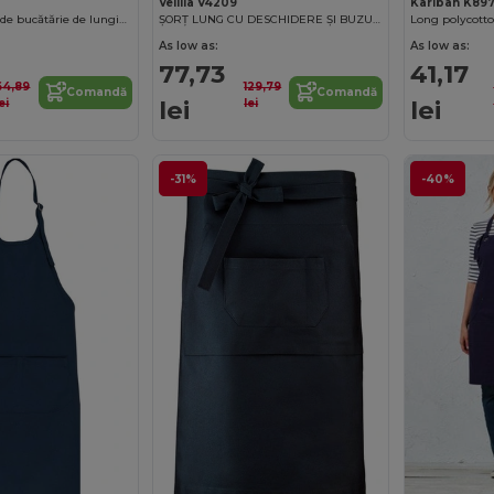
Velilla V4209
Kariban K89
Șorț profesional de bucătărie de lungime medie cu buzunar central
ȘORȚ LUNG CU DESCHIDERE ȘI BUZUNARE
Long polycott
As low as:
As low as:
77,73
41,17
64,89
129,79
Comandă
Comandă
lei
lei
ei
lei
-31%
-40%