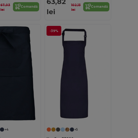
63,82
67,03
102,13
Comandă
Comandă
lei
lei
lei
-39%
+4
+5