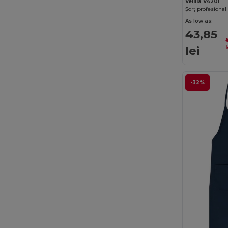
Velilla V4201
As low as:
43,85
lei
l
-32%