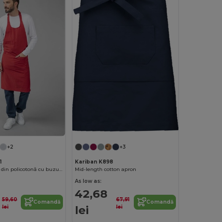
+2
+3
1
Kariban K898
Șorț cu pieptar din policotonă cu buzunar
Mid-length cotton apron
As low as:
42,68
59,60
67,91
Comandă
Comandă
lei
lei
lei