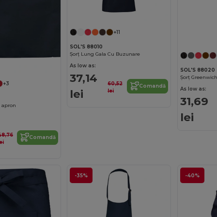
+11
SOL'S 88010
Șorț Lung Gala Cu Buzunare
As low as:
SOL'S 88020
37,14
Șorț Greenwic
60,52
+3
Comandă
As low as:
lei
lei
31,69
n apron
lei
48,76
Comandă
ei
-35%
-40%