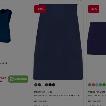
in
ES
-40%
-33%
rsibil
80,35
Comandă
ei
Premier PR115
Velilla V4208
Premier Waterproof Kitchen & Hospitality Apron
As low as:
As low as: