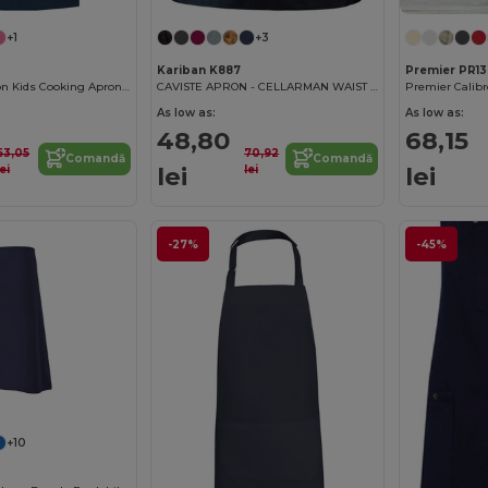
+1
+3
Kariban K887
Premier PR13
Adjustable Cotton Kids Cooking Apron with Pockets
CAVISTE APRON - CELLARMAN WAIST APRON
As low as:
As low as:
48,80
68,15
63,05
70,92
Comandă
Comandă
lei
lei
lei
lei
-27%
-45%
+10