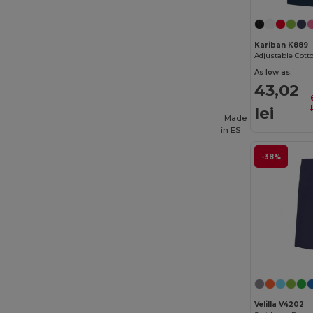
Kariban K889
As low as:
43,02
lei
Made
in
ES
-38%
Velilla V4202