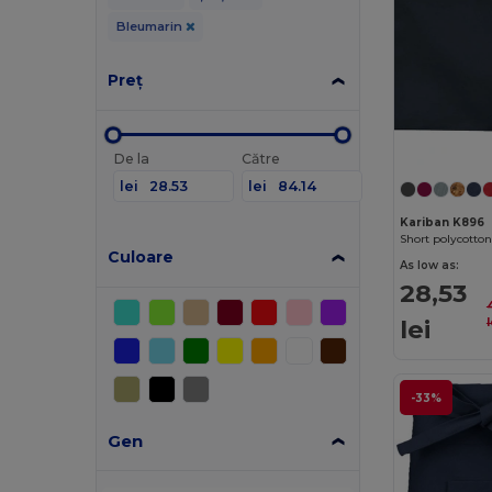
Bleumarin
Preț
De la
Către
lei
lei
Kariban K896
Short polycotto
Culoare
As low as:
28,53
lei
l
-33%
Gen