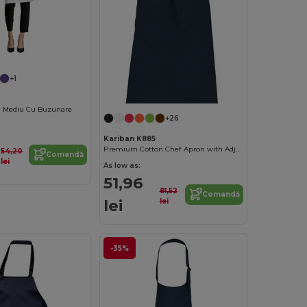
+1
h Mediu Cu Buzunare
+26
Kariban K885
Premium Cotton Chef Apron with Adjustable Neck
54,20
Comandă
lei
As low as:
51,96
81,52
Comandă
lei
lei
-35%