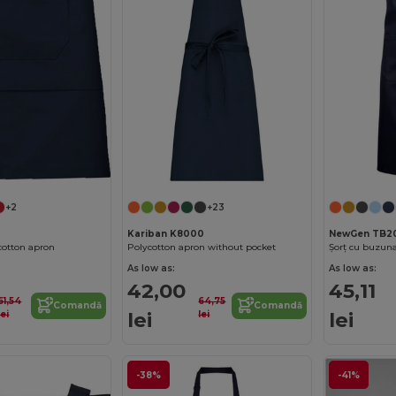
+2
+23
Kariban K8000
NewGen TB20
cotton apron
Polycotton apron without pocket
Șorț cu buzun
As low as:
As low as:
42,00
45,11
61,54
64,75
Comandă
Comandă
lei
lei
lei
lei
-38%
-41%