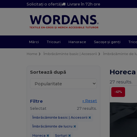
Solicitați o ofertă
|
Livrare în 72h ore
Mărci
Tricouri
Hanorace
Sacoșe și genți
Trico
Home
Îmbrăcăminte basic | Accesorii
Îmbrăcăminte de l
Horeca
Sortează după
27 results.
-41%
Filtre
« Reset
Selectat
27 results.
Îmbrăcăminte basic | Accesorii
Îmbrăcăminte de lucru
Horeca
Șorțuri