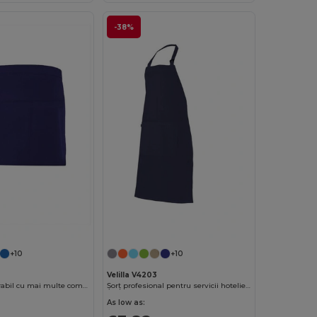
-38%
+10
+10
Velilla V4203
Șorț utilitar durabil cu mai multe compartimente
Șorț profesional pentru servicii hoteliere cu buzunar frontal
As low as: