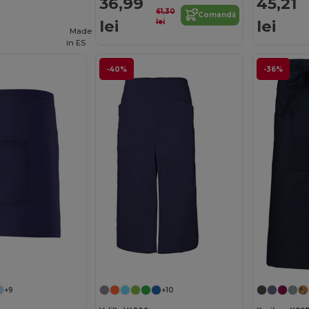
36,99
45,21
61,30
Comandă
lei
lei
lei
Made
in
ES
-40%
-36%
+9
+10