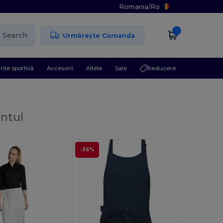
Romania
/
Ro
Search
Urmărește Comanda
nte sportivă
Accesorii
Altele
Sale
Reducere
ntul
-36%