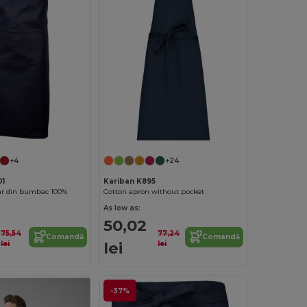
+4
+24
1
Kariban K895
ar din bumbac 100%
Cotton apron without pocket
As low as:
50,02
75,54
77,24
Comandă
Comandă
lei
lei
lei
-37%