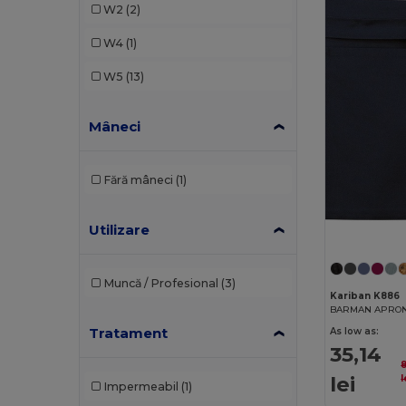
W2
(2)
W4
(1)
W5
(13)
Mâneci
Fără mâneci
(1)
Utilizare
Muncă / Profesional
(3)
Kariban K886
Tratament
As low as:
35,14
lei
l
Impermeabil
(1)