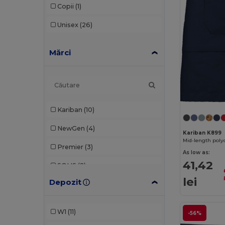
Copii
(1)
Unisex
(26)
Mărci
Kariban
(10)
NewGen
(4)
Kariban K899
Mid-length poly
Premier
(3)
As low as:
41,42
SOL'S
(2)
lei
Depozit
Stamina
(1)
Velilla
(7)
W1
(11)
-56%