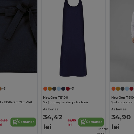
+3
+3
NewGen TB100
NewGen TB10
BARMAN APRON - BISTRO STYLE WAIST APRON
Șorț cu pieptar din policotonă
As low as:
As low as:
34,42
34,90
80,25
55,85
Comandă
Comandă
lei
lei
ei
lei
Made