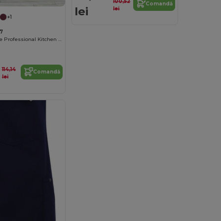
100,52
Comandă
lei
lei
+1
7
Premier Calibre Professional Kitchen Bib Apron
114,14
Comandă
lei