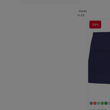
Made
in
ES
-32%