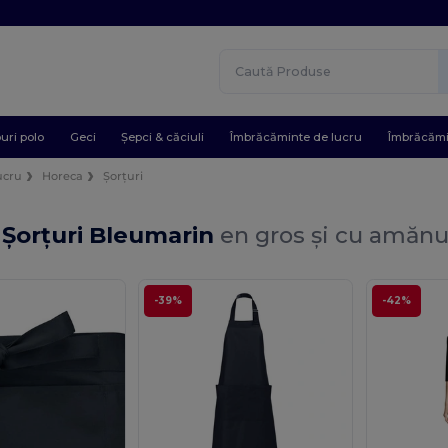
uri polo
Geci
Șepci & căciuli
Îmbrăcăminte de lucru
Îmbrăcămi
ucru
Horeca
Șorțuri
 Șorțuri Bleumarin
en gros și cu amănu
-39%
-42%