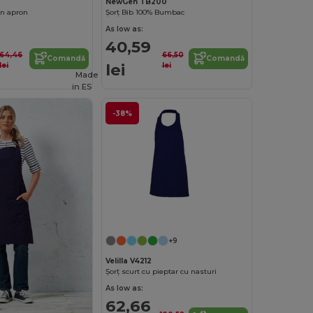
7
NewGen TB200
on apron
Șorț Bib 100% Bumbac
As low as:
40,59
64,46
66,50
Comandă
Comandă
lei
lei
lei
Made
in
ES
-38%
+9
Velilla V4212
Șorț scurt cu pieptar cu nasturi
As low as:
62,66