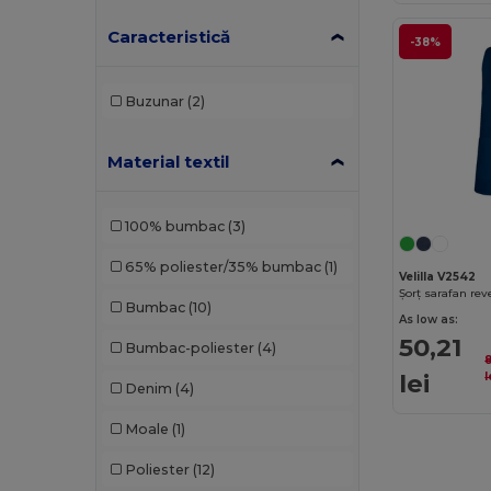
Caracteristică
-38%
Buzunar
(2)
Material textil
100% bumbac
(3)
65% poliester/35% bumbac
(1)
Velilla V2542
Șorț sarafan reve
Bumbac
(10)
As low as:
50,21
Bumbac-poliester
(4)
lei
l
Denim
(4)
Moale
(1)
Poliester
(12)