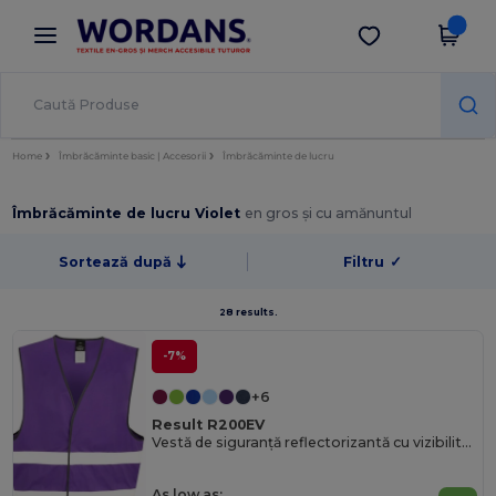
×
Aplicația Wordans
Descarcă app
Prețuri mai bune în aplicație!
Home
Îmbrăcăminte basic | Accesorii
Îmbrăcăminte de lucru
Îmbrăcăminte de lucru Violet
en gros și cu amănuntul
Sortează după
Filtru
✓
28 results.
-7%
+6
Result R200EV
Vestă de siguranță reflectorizantă cu vizibilitate ridicată R200EV
As low as: