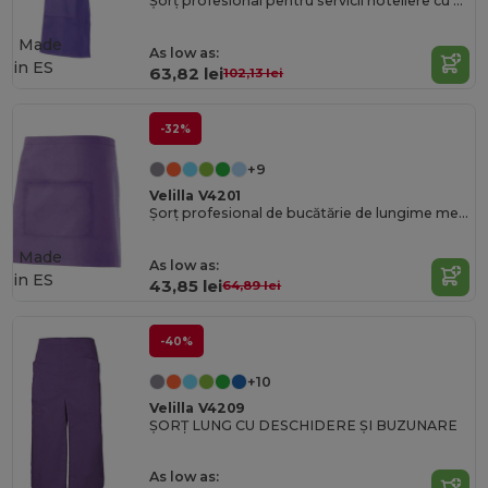
Șorț profesional pentru servicii hoteliere cu buzunar frontal
Made
As low as:
in
ES
63,82 lei
102,13 lei
-32%
+9
Velilla V4201
Șorț profesional de bucătărie de lungime medie cu buzunar central
Made
As low as:
in
ES
43,85 lei
64,89 lei
-40%
+10
Velilla V4209
ȘORȚ LUNG CU DESCHIDERE ȘI BUZUNARE
As low as: