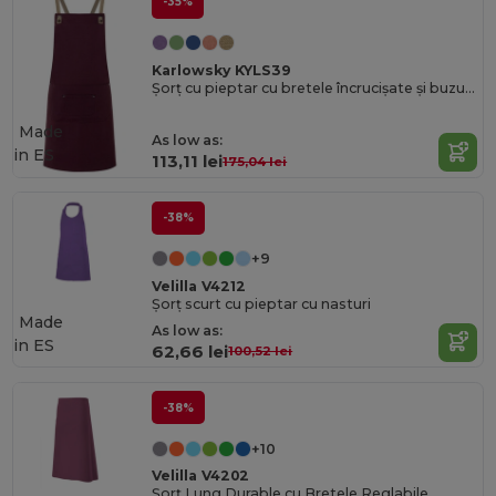
-35%
Karlowsky KYLS39
Șorț cu pieptar cu bretele încrucișate și buzunar
Made
As low as:
in
ES
113,11 lei
175,04 lei
-38%
+9
Velilla V4212
Șorț scurt cu pieptar cu nasturi
Made
As low as:
in
ES
62,66 lei
100,52 lei
-38%
+10
Velilla V4202
Șorț Lung Durable cu Bretele Reglabile