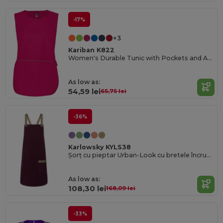
-17%
+3
Kariban K822
Women's Durable Tunic with Pockets and Adjustable Fit
As low as:
54,59 lei
65,75 lei
-36%
Karlowsky KYLS38
Șorț cu pieptar Urban-Look cu bretele încrucișate și buzunar
As low as:
108,30 lei
168,09 lei
-33%