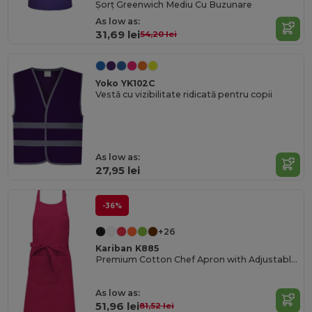
Șorț Greenwich Mediu Cu Buzunare
As low as:
31,69 lei
54,20 lei
Yoko YK102C
Vestă cu vizibilitate ridicată pentru copii
As low as:
27,95 lei
-36%
+26
Kariban K885
Premium Cotton Chef Apron with Adjustable Neck
As low as:
51,96 lei
81,52 lei