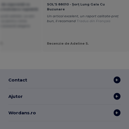
ă de siguranță cu
SOL'S 88010 - Șorț Lung Gala Cu
cu închidere reglabilă
Buzunare
bună calitate. Le-am
Un articol excelent, un raport calitate-preț
 și pentru mine.
bun, îl recomand
Tradus din Français
 această alegere.
T.
Recenzie de Adeline S.
Contact
Ajutor
Wordans.ro