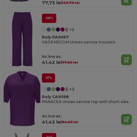
77,73 lei
129,79 lei
-58%
+2
Roly PA9097
VADEMECUM Unisex service trousers
As low as:
41,42 lei
97,66 lei
-51%
+2
Roly CA9098
PANACEA Unisex service top with short-sleeves
As low as:
41,42 lei
84,09 lei