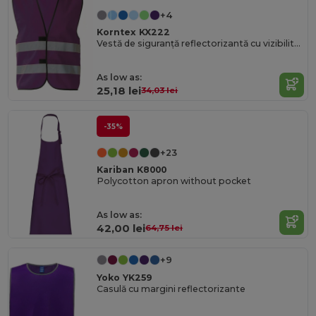
+4
Korntex KX222
Vestă de siguranță reflectorizantă cu vizibilitate ridicată Korntex
As low as:
25,18 lei
34,03 lei
-35%
+23
Kariban K8000
Polycotton apron without pocket
As low as:
42,00 lei
64,75 lei
+9
Yoko YK259
Casulă cu margini reflectorizante