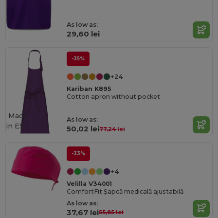
As low as:
29,60 lei
-35%
+24
Kariban K895
Cotton apron without pocket
Made
As low as:
in
ES
50,02 lei
77,24 lei
-33%
+4
Velilla V34001
ComfortFit Șapcă medicală ajustabilă
As low as:
37,67 lei
55,85 lei