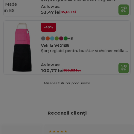
Made
As low as:
in
ES
53,47 lei
85,65 lei
-40%
+8
Velilla V4210B
Șorț reglabil pentru bucătar și chelner Velilla multi-color.
As low as:
100,77 lei
168,63 lei
Afișarea tuturor produselor.
Recenzii clienți
★ ★ ★ ★ ★