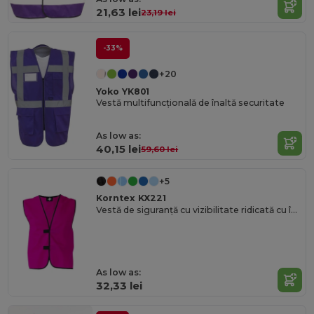
21,63 lei
23,19 lei
-33%
+20
Yoko YK801
Vestă multifuncțională de înaltă securitate
As low as:
40,15 lei
59,60 lei
+5
Korntex KX221
Vestă de siguranță cu vizibilitate ridicată cu închidere reglabilă
As low as:
32,33 lei