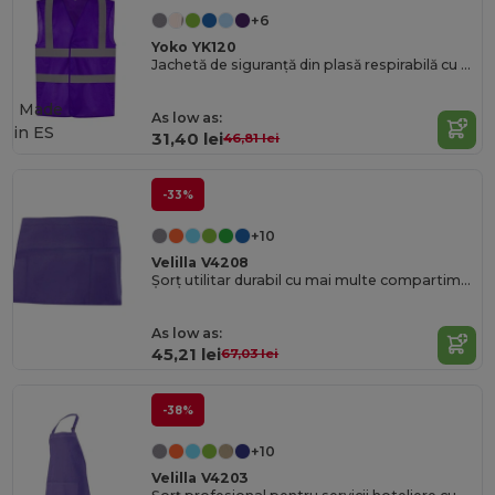
+6
Yoko YK120
Jachetă de siguranță din plasă respirabilă cu vizibilitate ridicată
Made
As low as:
in
ES
31,40 lei
46,81 lei
-33%
+10
Velilla V4208
Șorț utilitar durabil cu mai multe compartimente
As low as:
45,21 lei
67,03 lei
-38%
+10
Velilla V4203