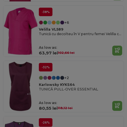
-38%
+6
Velilla VL589
Tunică cu decolteu în V pentru femei Velilla cu buzunare practice
As low as:
63,97 lei
102,66 lei
-32%
+2
Karlowsky KYKS64
TUNICĂ PULL-OVER ESSENTIAL
As low as:
80,55 lei
118,12 lei
-26%