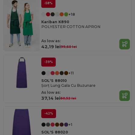
-58%
+18
Kariban K890
POLYESTER COTTON APRON
As low as:
42,19 lei
99,60 lei
-39%
+11
SOL'S 88010
Șorț Lung Gala Cu Buzunare
As low as:
37,14 lei
60,52 lei
-42%
+1
SOL'S 88020