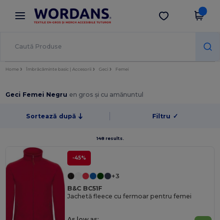
×
Aplicația Wordans
Descarcă app
Prețuri mai bune în aplicație!
Home
Îmbrăcăminte basic | Accesorii
Geci
Femei
Geci Femei Negru
en gros și cu amănuntul
Sortează după
Filtru
✓
148 results.
-45%
+3
B&C BC51F
Jachetă fleece cu fermoar pentru femei
As low as: