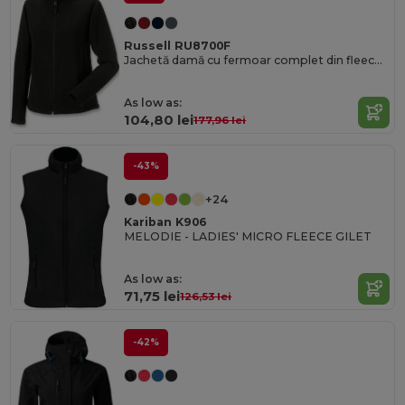
Russell RU8700F
Jachetă damă cu fermoar complet din fleece pentru exterior
As low as:
104,80 lei
177,96 lei
-43%
+24
Kariban K906
MELODIE - LADIES' MICRO FLEECE GILET
As low as:
71,75 lei
126,53 lei
-42%