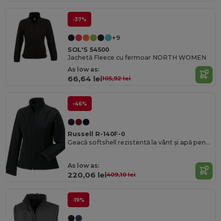
-37%
+9
SOL'S 54500
Jachetă Fleece cu fermoar NORTH WOMEN
As low as:
66,64 lei
105,92 lei
-46%
Russell R-140F-0
Geacă softshell rezistentă la vânt și apă pentru femei
As low as:
220,06 lei
409,10 lei
-19%