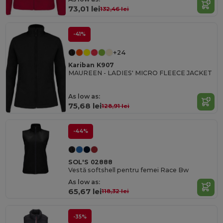
73,01 lei
132,46 lei
-41%
+24
Kariban K907
MAUREEN - LADIES' MICRO FLEECE JACKET
As low as:
75,68 lei
128,91 lei
-44%
SOL'S 02888
Vestă softshell pentru femei Race Bw
As low as:
65,67 lei
118,32 lei
-35%