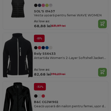
SOL'S 01437
Vesta ușoară pentru femei WAVE WOMEN
As low as:
68,88 lei
631,97 lei
-51%
Roly SS6433
Antartida Women's 2-Layer Softshell Jacket with Sealed Zip
As low as:
82,68 lei
170,23 lei
-32%
B&C CGJW902
Geacă ușoară din nailon pentru femei, ușor de împachetat