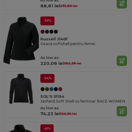
As low as:
88,81 lei
235,80 lei
-39%
Russell J140F
Geacă softshell pentru femei
As low as:
220,06 lei
362,38 lei
-54%
SOL'S 01194
Jachetă Soft Shell cu fermoar RACE WOMEN
As low as:
74,23 lei
160,36 lei
-41%