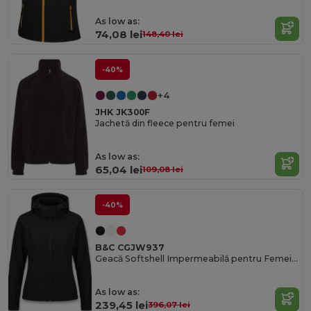
As low as:
74,08 lei
148,40 lei
-40%
+4
JHK JK300F
Jachetă din fleece pentru femei
As low as:
65,04 lei
109,08 lei
-40%
B&C CGJW937
Geacă Softshell Impermeabilă pentru Femei cu Glugă Detasabilă
As low as:
239,45 lei
396,07 lei