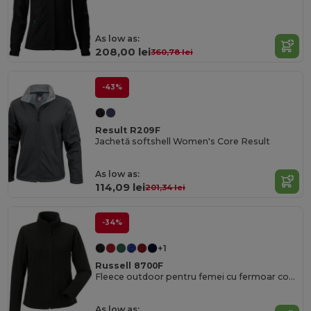
As low as:
208,00 lei
360,78 lei
-43%
Result R209F
Jachetă softshell Women's Core Result
As low as:
114,09 lei
201,34 lei
-34%
+1
Russell 8700F
Fleece outdoor pentru femei cu fermoar complet
As low as: