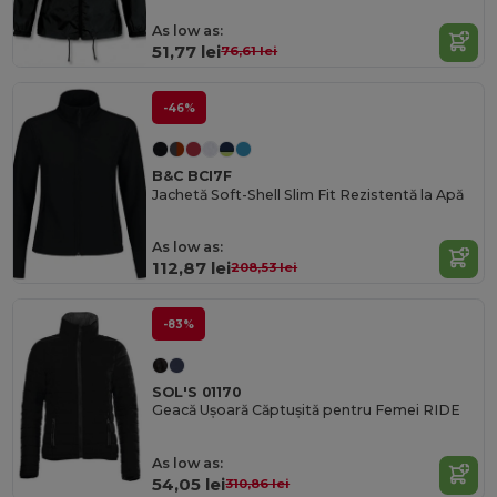
As low as:
51,77 lei
76,61 lei
-46%
B&C BCI7F
Jachetă Soft-Shell Slim Fit Rezistentă la Apă
As low as:
112,87 lei
208,53 lei
-83%
SOL'S 01170
Geacă Ușoară Căptușită pentru Femei RIDE
As low as:
54,05 lei
310,86 lei