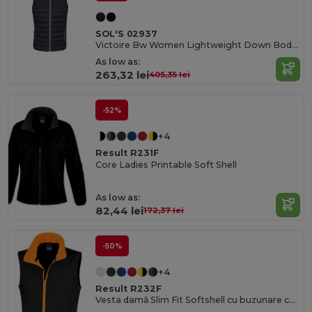
SOL'S 02937
Victoire Bw Women Lightweight Down Bodywarmer
As low as:
263,32 lei
405,35 lei
-52%
+4
Result R231F
Core Ladies Printable Soft Shell
As low as:
82,44 lei
172,37 lei
-50%
+4
Result R232F
Vesta damă Slim Fit Softshell cu buzunare cu fermoar