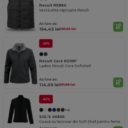
Result RE88A
Vestă ultra căptușită Result
As low as:
154,43 lei
191,52 lei
-25%
Result Core R209F
Ladies Result Core Softshell
As low as:
114,09 lei
151,56 lei
-62%
+4
SOL'S 46800
Geacă cu fermoar din Soft Shell pentru femei ROXY