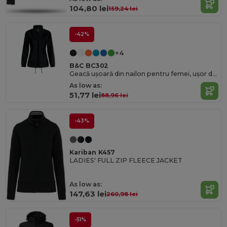
104,80 lei
159,24 lei
-42%
+4
B&C BC302
Geacă ușoară din nailon pentru femei, ușor de împachetat
As low as:
51,77 lei
88,96 lei
-43%
Kariban K457
LADIES' FULL ZIP FLEECE JACKET
As low as:
147,63 lei
260,98 lei
-51%