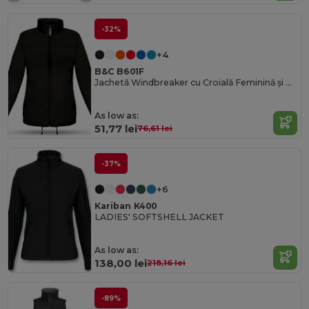
-32%
+4
B&C B601F
Jachetă Windbreaker cu Croială Feminină și Glugă Ascunsă
As low as:
51,77 lei
76,61 lei
-37%
+6
Kariban K400
LADIES' SOFTSHELL JACKET
As low as:
138,00 lei
218,16 lei
-89%