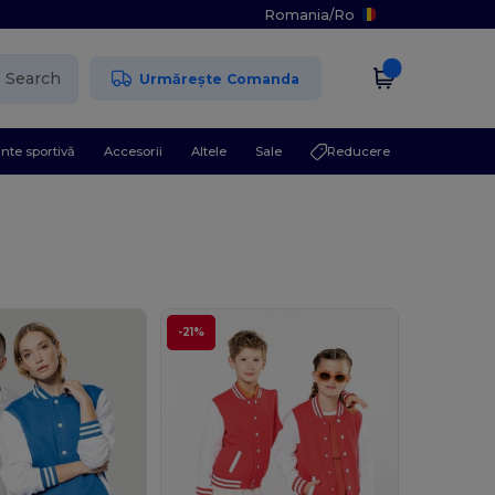
Romania
/
Ro
Search
Urmărește Comanda
nte sportivă
Accesorii
Altele
Sale
Reducere
-21%