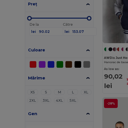
Preț
De la
Către
lei
lei
Culoare
AWDis Just H
Hanorac de base
As low as:
90,02
Mărime
lei
XS
S
M
L
XL
2XL
3XL
4XL
5XL
-28%
Gen