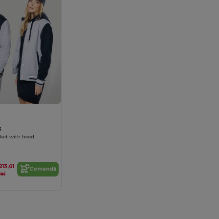
3
cket with hood
213,01
Comandă
lei