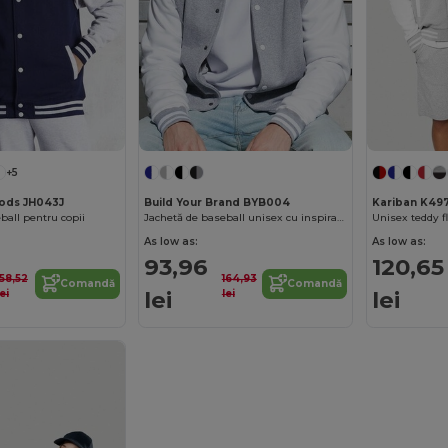
+5
oods JH043J
Build Your Brand BYB004
Kariban K49
ball pentru copii
Jachetă de baseball unisex cu inspirație vintage BYB004
Unisex teddy fl
As low as:
As low as:
93,96
120,65
158,52
164,93
Comandă
Comandă
lei
lei
lei
lei