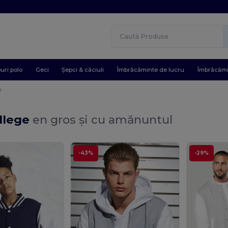
uri polo
Geci
Șepci & căciuli
Îmbrăcăminte de lucru
Îmbrăcămi
e
ollege
en gros și cu amănuntul
-43%
-29%