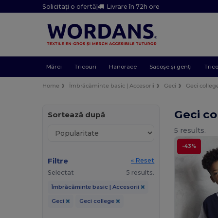
Solicitați o ofertă
|
Livrare în 72h ore
Mărci
Tricouri
Hanorace
Sacoșe și genți
Trico
Home
Îmbrăcăminte basic | Accesorii
Geci
Geci colleg
Geci c
Sortează după
5 results.
-43%
Filtre
« Reset
Selectat
5 results.
Îmbrăcăminte basic | Accesorii
Geci
Geci college