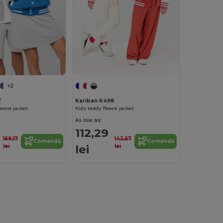
+2
7
Kariban K498
eece jacket
Kids teddy fleece jacket
As low as:
112,29
169,17
142,57
Comandă
Comandă
lei
lei
lei