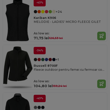
-43%
+24
Kariban K906
MELODIE - LADIES' MICRO FLEECE GILET
As low as:
71,75 lei
126,53 lei
-34%
+1
Russell 8700F
Fleece outdoor pentru femei cu fermoar complet
As low as:
104,80 lei
159,24 lei
-43%