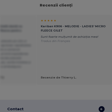
Recenzii clienți
★ ★ ★ ★ ★
achetă damă cu
Kariban K906 - MELODIE - LADIES' MICRO
fleece pentru
FLEECE GILET
Sunt foarte mulțumit de achiziția mea!
plasate pe site-ul
Tradus din Français
apreciez rapiditatea
ire a comenzii
i privind expedierea
comanda plasată
 joi), conformitatea și
i a ambalajului.
TTE
Recenzie de Thierry L.
Contact