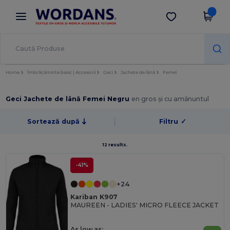
×
Aplicația Wordans
Descarcă app
Prețuri mai bune în aplicație!
Home
Îmbrăcăminte basic | Accesorii
Geci
Jachete de lână
Femei
Geci Jachete de lână Femei Negru
en gros și cu amănuntul
Sortează după
Filtru
✓
12 results.
-41%
+24
Kariban K907
MAUREEN - LADIES' MICRO FLEECE JACKET
As low as: