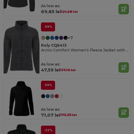
As low as:
69,85 lei
121,28 lei
-59%
+7
Roly CQ6413
Arctic Comfort Women's Fleece Jacket with High Collar
As low as:
47,59 lei
117,10 lei
-59%
As low as:
71,07 lei
175,33 lei
-32%