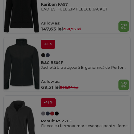
Kariban K457
LADIES' FULL ZIP FLEECE JACKET
As low as:
147,63 lei
260,98 lei
-66%
B&C B504F
Jachetă Ultra Ușoară Ergonomică de Performanță
As low as:
69,51 lei
202,94 lei
-42%
Result RS220F
Fleece cu fermoar mare esențial pentru femei