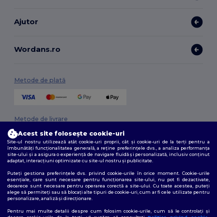
Ajutor
Wordans.ro
Metode de plată
Metode de livrare
Acest site folosește cookie-uri
Site-ul nostru utilizează atât cookie-uri proprii, cât și cookie-uri de la terți pentru a
îmbunătăți funcționalitatea generală, a reține preferințele dvs., a analiza performanța
site-ului și a asigura o experiență de navigare fluidă și personalizată, inclusiv conținut
adaptat, interacțiuni optimizate cu site-ul nostru și publicitate.
Puteți gestiona preferințele dvs. privind cookie-urile în orice moment. Cookie-urile
esențiale, care sunt necesare pentru funcționarea site-ului, nu pot fi dezactivate,
deoarece sunt necesare pentru operarea corectă a site-ului. Cu toate acestea, puteți
Urmărește-ne
alege să permiteți sau să blocați alte tipuri de cookie-uri, cum ar fi cele utilizate pentru
personalizare, analiză și direcționare.
Pentru mai multe detalii despre cum folosim cookie-urile, cum să le controlați și