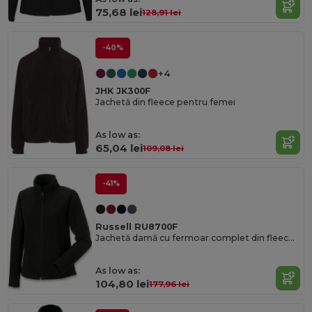
75,68 lei
128,91 lei
-40%
+4
JHK JK300F
Jachetă din fleece pentru femei
As low as:
65,04 lei
109,08 lei
-41%
Russell RU8700F
Jachetă damă cu fermoar complet din fleece pentru exterior
As low as:
104,80 lei
177,96 lei