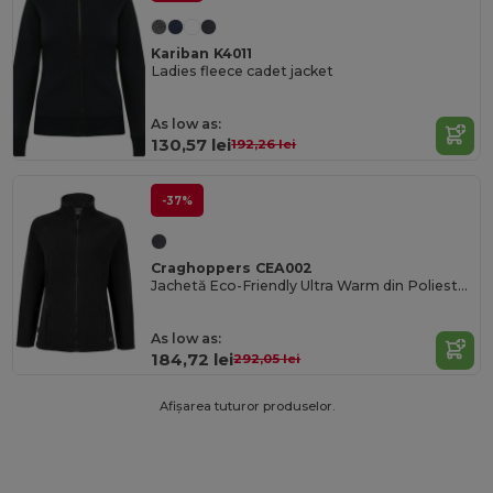
Kariban K4011
Ladies fleece cadet jacket
As low as:
130,57 lei
192,26 lei
-37%
Craghoppers CEA002
Jachetă Eco-Friendly Ultra Warm din Poliester Reciclat
As low as:
184,72 lei
292,05 lei
Afișarea tuturor produselor.