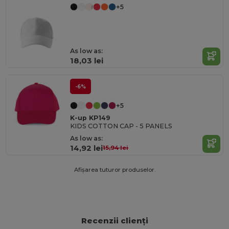
+5
As low as:
18,03 lei
-6%
+5
K-up KP149
KIDS COTTON CAP - 5 PANELS
As low as:
14,92 lei
15,94 lei
Afișarea tuturor produselor.
Recenzii clienți