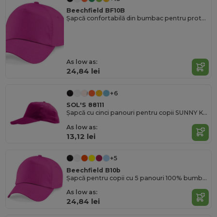
Beechfield BF10B
Șapcă confortabilă din bumbac pentru protecția solară a copiilor
As low as:
24,84 lei
+6
SOL'S 88111
Șapcă cu cinci panouri pentru copii SUNNY KIDS
As low as:
13,12 lei
+5
Beechfield B10b
Șapcă pentru copii cu 5 panouri 100% bumbac
As low as:
24,84 lei