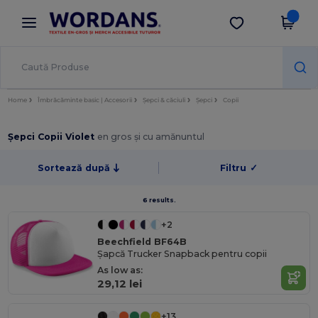
×
Aplicația Wordans
Descarcă app
Prețuri mai bune în aplicație!
Home
Îmbrăcăminte basic | Accesorii
Șepci & căciuli
Șepci
Copii
Șepci Copii Violet
en gros și cu amănuntul
Sortează după
Filtru
✓
6 results.
+2
Beechfield BF64B
Șapcă Trucker Snapback pentru copii
As low as:
29,12 lei
+13