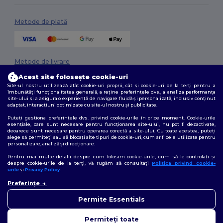
Metode de plată
Metode de livrare
Acest site folosește cookie-uri
Site-ul nostru utilizează atât cookie-uri proprii, cât și cookie-uri de la terți pentru a
îmbunătăți funcționalitatea generală, a reține preferințele dvs., a analiza performanța
site-ului și a asigura o experiență de navigare fluidă și personalizată, inclusiv conținut
adaptat, interacțiuni optimizate cu site-ul nostru și publicitate.
Puteți gestiona preferințele dvs. privind cookie-urile în orice moment. Cookie-urile
esențiale, care sunt necesare pentru funcționarea site-ului, nu pot fi dezactivate,
deoarece sunt necesare pentru operarea corectă a site-ului. Cu toate acestea, puteți
Urmărește-ne
alege să permiteți sau să blocați alte tipuri de cookie-uri, cum ar fi cele utilizate pentru
personalizare, analiză și direcționare.
Pentru mai multe detalii despre cum folosim cookie-urile, cum să le controlați și
despre cookie-urile de la terți, vă rugăm să consultați
Politica privind cookie-
urile
și
Privacy Policy
.
2026. Toate drepturile rezervate
Termeni și condiții
|
Politica de confidențialitate
|
Politica privind cookie-
Preferințe
urile
|
Sitemap
Permite Essentials
Permiteți toate