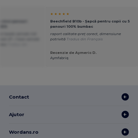
★ ★ ★ ★ ★
u cinci panouri
Beechfield B10b - Șapcă pentru copii cu 5
KIDS
panouri 100% bumbac
ai taxele vamale mă
raport calitate-preț corect, dimensiune
ost 27.- / taxe vamale
potrivită
Tradus din Français
umesc
Tradus din
Recenzie de Aymeric D.
Aymfabriq
Contact
Ajutor
Wordans.ro