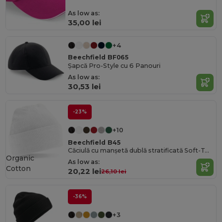
As low as:
35,00 lei
+4
Beechfield BF065
Șapcă Pro-Style cu 6 Panouri
As low as:
30,53 lei
-23%
+10
Beechfield B45
Căciulă cu manșetă dublă stratificată Soft-Touch
Organic
As low as:
Cotton
20,22 lei
26,10 lei
-36%
+3