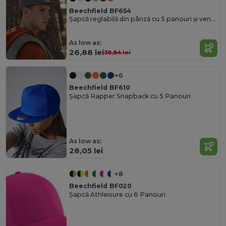
Beechfield BF654
Șapcă reglabilă din pânză cu 5 panouri și ventilație
As low as:
26,88 lei
38,84 lei
+6
Beechfield BF610
Șapcă Rapper Snapback cu 5 Panouri
As low as:
28,05 lei
+8
Beechfield BF020
Șapcă Athleisure cu 6 Panouri