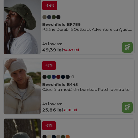
-34%
Beechfield BF789
Pălărie Durabilă Outback Adventure cu Ajustare Reglabilă
As low as:
49,39 lei
74,47 lei
-17%
+1
Beechfield B445
Căciulă la modă din bumbac Patch pentru toate anotimpurile
As low as:
25,86 lei
31,01 lei
-31%