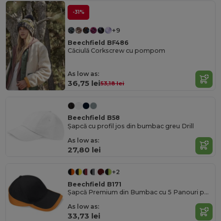
-31%
+9
Beechfield BF486
Căciulă Corkscrew cu pompom
As low as:
36,75 lei
53,18 lei
Beechfield B58
Șapcă cu profil jos din bumbac greu Drill
As low as:
27,80 lei
+2
Beechfield B171
Șapcă Premium din Bumbac cu 5 Panouri pentru Echipe
As low as:
33,73 lei