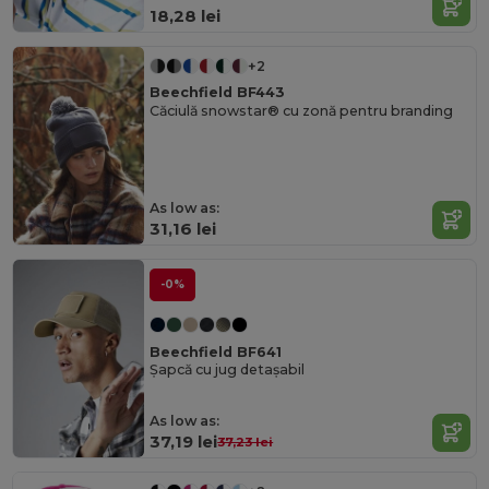
18,28 lei
+2
Beechfield BF443
Căciulă snowstar® cu zonă pentru branding
As low as:
31,16 lei
-0%
Beechfield BF641
Șapcă cu jug detașabil
As low as:
37,19 lei
37,23 lei