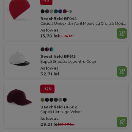
-2%
+9
Beechfield BF044
Căciulă Unisex din Acril Moale cu Croială Modernă
As low as:
15,70 lei
15,94 lei
Beechfield BF615
Șapcă Snapback pentru Copii
As low as:
32,71 lei
-32%
Beechfield BF682
Șapcă Heritage Velvet
As low as:
29,21 lei
43,07 lei