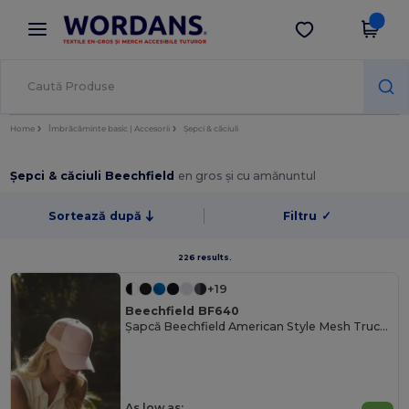
×
Aplicația Wordans
Descarcă app
Prețuri mai bune în aplicație!
Home
Îmbrăcăminte basic | Accesorii
Șepci & căciuli
Șepci & căciuli Beechfield
en gros și cu amănuntul
Sortează după
Filtru
✓
226 results.
+19
Beechfield BF640
Șapcă Beechfield American Style Mesh Trucker
As low as: