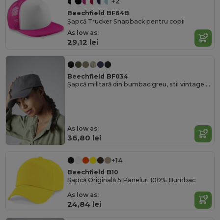
+2
Beechfield BF64B
Șapcă Trucker Snapback pentru copii
As low as:
29,12 lei
Beechfield BF034
Șapcă militară din bumbac greu, stil vintage Beechfield
As low as:
36,80 lei
+14
Beechfield B10
Șapcă Originală 5 Paneluri 100% Bumbac
As low as:
24,84 lei