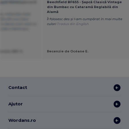
apcă Athleisure cu 6
Beechfield BF655 - Șapcă Clasică Vintage
din Bumbac cu Cataramă Reglabilă din
Alamă
că, materialul este
săturile sunt bine
Îl folosesc des și l-am cumpărat în mai multe
 în două culori este cu
culori
Tradus din English
rodus foarte bun
lecose SBC S.
Recenzie de Océane E.
Contact
Ajutor
Wordans.ro