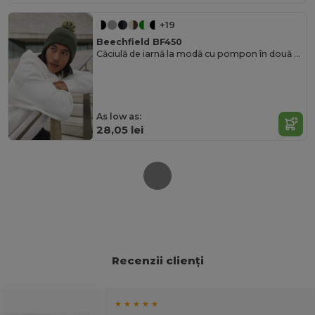
+19
Beechfield BF450
Căciulă de iarnă la modă cu pompon în două tonuri
As low as:
28,05 lei
Recenzii clienți
★ ★ ★ ★ ★