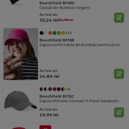
Beechfield BF050
Căciulă din Bumbac Organic
As low as:
35,24 lei
54,78 lei
+13
Beechfield BF10B
Șapcă confortabilă din bumbac pentru protecția solară a copiilor
Organic
As low as:
Cotton
24,84 lei
+4
Beechfield BC15C
Șapcă Ultimate Contrast 5 Panel Sandwich Peak
As low as:
29,99 lei