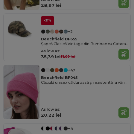
28,97 lei
-31%
+2
Beechfield BF655
Șapcă Clasică Vintage din Bumbac cu Cataramă Reglabilă din Alamă
As low as:
35,39 lei
51,09 lei
+47
Beechfield BF045
Căciulă unisex călduroasă și rezistentă la vânt cu clapetă sigură
As low as:
20,22 lei
+4