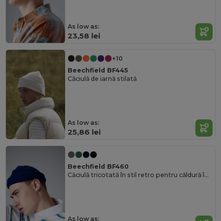
As low as:
23,58 lei
+10
Beechfield BF445
Căciulă de iarnă stilată
As low as:
25,86 lei
Beechfield BF460
Căciulă tricotată în stil retro pentru căldură în timpul iernii
As low as: