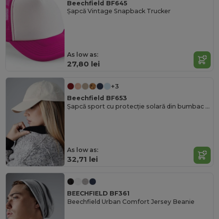
Beechfield BF645
Șapcă Vintage Snapback Trucker
As low as:
27,80 lei
+3
Beechfield BF653
Șapcă sport cu protecție solară din bumbac Chino
As low as:
32,71 lei
BEECHFIELD BF361
Beechfield Urban Comfort Jersey Beanie