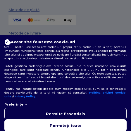
Metode de plată
Metode de livrare
Acest site folosește cookie-uri
Site-ul nostru utilizează atât cookie-uri proprii, cât și cookie-uri de la terți pentru a
îmbunătăți funcționalitatea generală, a reține preferințele dvs., a analiza performanța
site-ului și a asigura o experiență de navigare fluidă și personalizată, inclusiv conținut
adaptat, interacțiuni optimizate cu site-ul nostru și publicitate.
Puteți gestiona preferințele dvs. privind cookie-urile în orice moment. Cookie-urile
esențiale, care sunt necesare pentru funcționarea site-ului, nu pot fi dezactivate,
deoarece sunt necesare pentru operarea corectă a site-ului. Cu toate acestea, puteți
Urmărește-ne
alege să permiteți sau să blocați alte tipuri de cookie-uri, cum ar fi cele utilizate pentru
personalizare, analiză și direcționare.
Pentru mai multe detalii despre cum folosim cookie-urile, cum să le controlați și
despre cookie-urile de la terți, vă rugăm să consultați
Politica privind cookie-
urile
și
Privacy Policy
.
2026. Toate drepturile rezervate
👋
Bună
Preferințe
Termeni și condiții
|
Politica de confidențialitate
|
Politica privind cookie-
Dacă aveți întrebări sau
urile
|
Sitemap
nelămuriri, ne puteți contacta
Permite Essentials
în orice moment. Chatbot-ul
nostru este aici pentru a vă
Permiteți toate
ajuta.