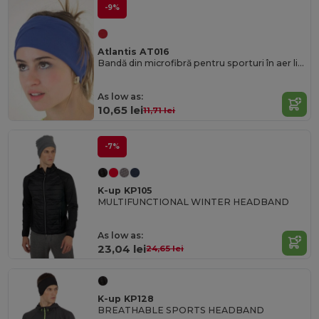
-9%
Atlantis AT016
Bandă din microfibră pentru sporturi în aer liber, versatilă
As low as:
10,65 lei
11,71 lei
-7%
K-up KP105
MULTIFUNCTIONAL WINTER HEADBAND
As low as:
23,04 lei
24,65 lei
K-up KP128
BREATHABLE SPORTS HEADBAND