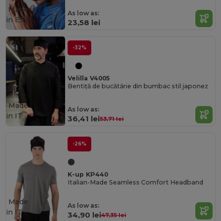
Made
As low as:
in
ES
23,58 lei
-32%
Velilla V4005
Bentiță de bucătărie din bumbac stil japonez
Made
As low as:
in
IT
36,41 lei
53,71 lei
-26%
K-up KP440
Italian-Made Seamless Comfort Headband
Made
As low as:
in
IT
34,90 lei
47,35 lei