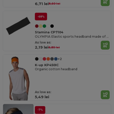
6,71 lei
8,60 lei
-68%
Stamina CP7104
OLYMPIA Elastic sports headband made of soft microfiber
As low as:
2,19 lei
6,85 lei
+2
K-up KP450IC
Organic cotton headband
As low as:
5,49 lei
-7%