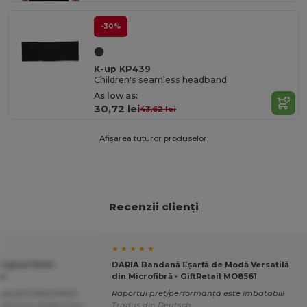
-30%
K-up KP439
Children's seamless headband
As low as:
30,72 lei
43,62 lei
Afișarea tuturor produselor.
Recenzii clienți
★ ★ ★ ★ ★
riginal Multi-
DARIA Bandană Eșarfă de Modă Versatilă
er
din Microfibră - GiftRetail MO8561
ubulară Beechfield
Raportul preț/performanță este imbatabil!
omerțul cu amănuntul
Tradus din Deutsch