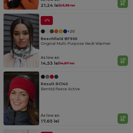
21,24 lei
23,38 lei
-2%
+20
Beechfield BF900
Original Multi-Purpose Neck Warmer
As low as:
14,53 lei
14,87 lei
Result RC140
Bentiță fleece Active
As low as:
17,65 lei