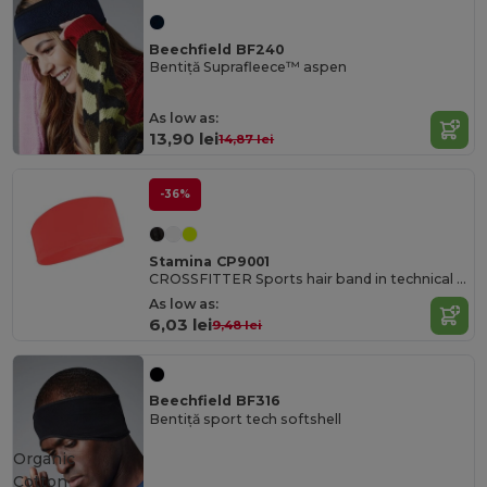
Beechfield BF240
Bentiță Suprafleece™ aspen
As low as:
13,90 lei
14,87 lei
-36%
Stamina CP9001
CROSSFITTER Sports hair band in technical breathable fabric
As low as:
6,03 lei
9,48 lei
Beechfield BF316
Bentiță sport tech softshell
Organic
Cotton