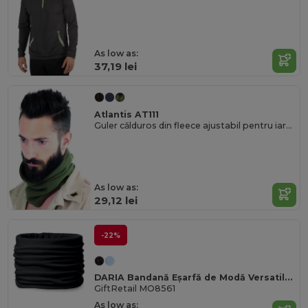
As low as:
37,19 lei
Atlantis AT111
Guler călduros din fleece ajustabil pentru iarnă
As low as:
29,12 lei
-22%
DARIA Bandană Eșarfă de Modă Versatilă din Microfibră
GiftRetail MO8561
As low as: