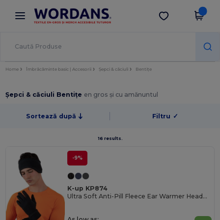
×
Aplicația Wordans
Descarcă app
Prețuri mai bune în aplicație!
Home
Îmbrăcăminte basic | Accesorii
Șepci & căciuli
Bentițe
Șepci & căciuli Bentițe
en gros și cu amănuntul
Sortează după
Filtru
✓
16 results.
-9%
K-up KP874
Ultra Soft Anti-Pill Fleece Ear Warmer Headband
As low as: