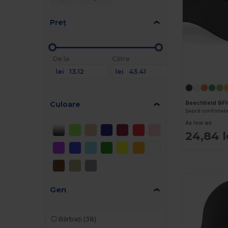
Preț
De la
Către
lei
lei
Culoare
Beechfield BF
As low as:
24,84 l
Gen
Bărbați
(38)