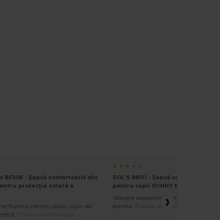
★ ★ ★ ★ ★
d BF10B - Șapcă confortabilă din
SOL'S 88111 - Șapcă cu cinci panour
ntru protecția solară a
pentru copii SUNNY KIDS
Valoare excelentă pentru dimensiun
te frumos pentru copii - ușor de
banilor
Tradus din Italian
erfect
Tradus din Français