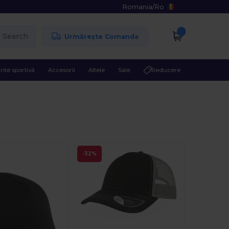
Romania
/
Ro
Search
Urmărește Comanda
nte sportivă
Accesorii
Altele
Sale
Reducere
-32%