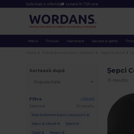
Solicitați o ofertă
|
Livrare în 72h ore
Mărci
Tricouri
Hanorace
Sacoșe și genți
Trico
Home
Îmbrăcăminte basic | Accesorii
Șepci & căciuli
Ș
Șepci C
Sortează după
15 results.
Filtre
« Reset
Selectat
15 results.
Îmbrăcăminte basic | Accesorii
Șepci & căciuli
Șepci
Copii
Negru