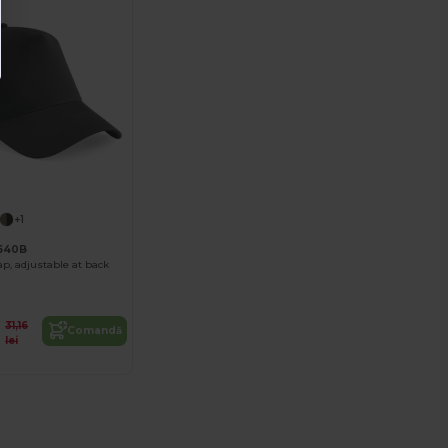
+1
B640B
p, adjustable at back
31,16
Comandă
lei