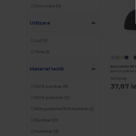
Stoc mare
(9)
Utilizare
Golf
(1)
Tenis
(1)
Beechfield B
Material textil
As low as:
37,87 l
100% bumbac
(11)
100% poliester
(2)
65% poliester/35% bumbac
(1)
Bumbac
(13)
Poliester
(3)