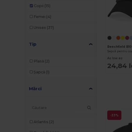
Copii
(15)
Femei
(4)
Unisex
(37)
Tip
Beechfield B1
As low as:
Plasă
(2)
24,84 l
Șapcă
(1)
Mărci
-33%
Atlantis
(2)