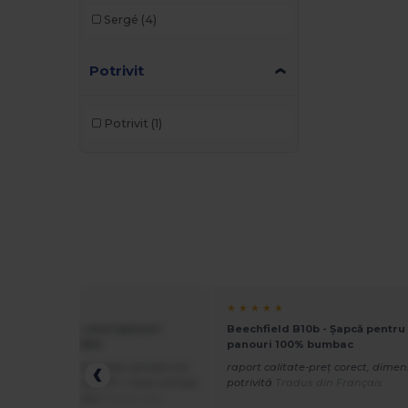
Sergé
(4)
Potrivit
Potrivit
(1)
★ ★
★ ★ ★ ★ ★
8111 - Șapcă cu cinci panouri
Beechfield B10b - Șapcă pentru 
 copii SUNNY KIDS
panouri 100% bumbac
 în ordine, numai taxele vamale mă
raport calitate-preț corect, dime
ză, capace de cost 27.- / taxe vamale
potrivită
Tradus din Français
ostie, vă mulțumesc
Tradus din