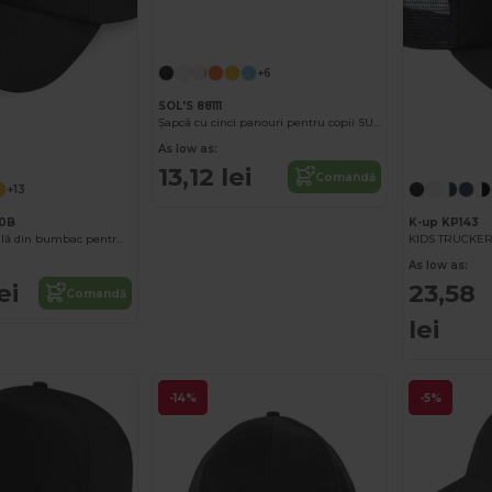
+6
SOL'S 88111
Șapcă cu cinci panouri pentru copii SUNNY KIDS
As low as:
13,12 lei
Comandă
+13
10B
K-up KP143
Șapcă confortabilă din bumbac pentru protecția solară a copiilor
KIDS TRUCKER
As low as:
ei
23,58
Comandă
lei
-14%
-5%