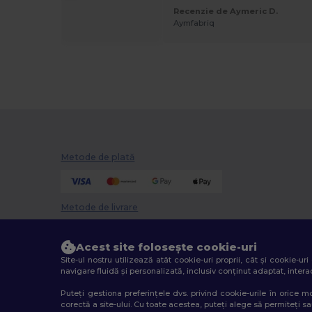
h
Recenzie de Aymeric D.
ie de Lara
Aymfabriq
Metode de plată
Metode de livrare
Acest site folosește cookie-uri
Site-ul nostru utilizează atât cookie-uri proprii, cât și cookie-u
navigare fluidă și personalizată, inclusiv conținut adaptat, interac
Puteți gestiona preferințele dvs. privind cookie-urile în orice
corectă a site-ului. Cu toate acestea, puteți alege să permiteți sau