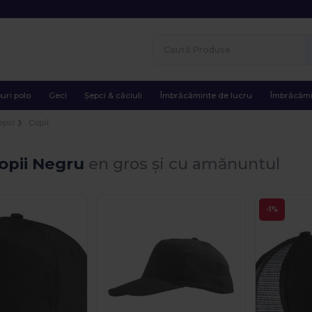
uri polo
Geci
Șepci & căciuli
Îmbrăcăminte de lucru
Îmbrăcămi
epci
Copii
opii Negru
en gros și cu amănuntul
-1%