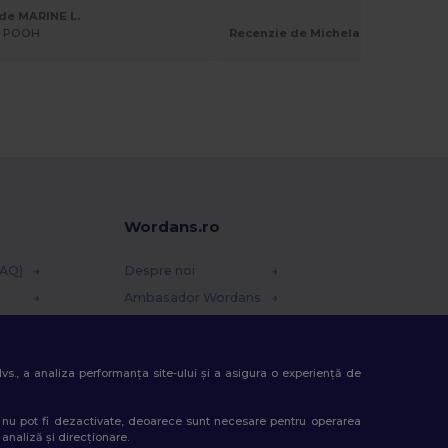
de MARINE L.
E POOH
Recenzie de Michela M.
Wordans.ro
FAQ)
Despre noi
Ambasador Wordans
Contact
Cariere la Wordans
 dvs., a analiza performanța site-ului și a asigura o experiență de
le
i, nu pot fi dezactivate, deoarece sunt necesare pentru operarea
 analiză și direcționare.