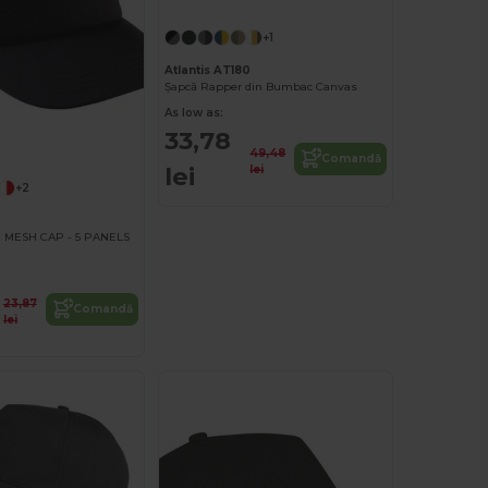
+1
Atlantis AT180
Șapcă Rapper din Bumbac Canvas
As low as:
33,78
49,48
Comandă
lei
lei
+2
 MESH CAP - 5 PANELS
23,87
Comandă
lei