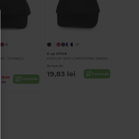
+5
+3
K-up KP148
AP - 5 PANELS
KIDS CAP WITH CONTRASTING SANDWICH VISOR - 5 PANELS
As low as:
19,83 lei
Comandă
15,94
Comandă
lei