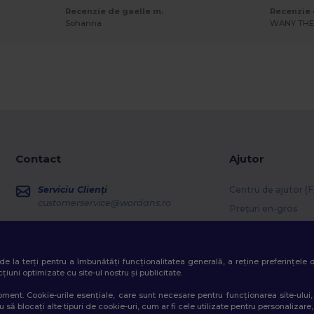
Recenzie de gaelle m.
Recenzie 
Sohanna
WANY TH
Contact
Ajutor
Serviciu Clienți
Centru de ajutor (
customerservice@wordans.ro
Prețuri en-gros
Informații retur
Vânzări
sales@wordans.ro
Glosar
ri de la terți pentru a îmbunătăți funcționalitatea generală, a reține preferințele
Metode de livrare
Urmărirea comenzii
țiuni optimizate cu site-ul nostru și publicitate.
Coduri promoționa
 moment. Cookie-urile esențiale, care sunt necesare pentru funcționarea site-ulu
 să blocați alte tipuri de cookie-uri, cum ar fi cele utilizate pentru personalizare,