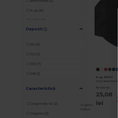
Beechfield
(4)
K-up
(6)
Malfini
(1)
Depozit
Result
(1)
SOL'S
(1)
W1
(6)
W2
(1)
W5
(7)
W8
(1)
K-up KP147
KIDS SNAPBACK
Caracteristică
As low as:
25,08
lei
Desprinde-te
(2)
Organic
Cotton
Organic
(2)