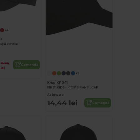
+4
J
opii Boston
15,94
Comandă
lei
+2
K-up KP041
FIRST KIDS - KIDS' 5 PANEL CAP
As low as:
14,44 lei
Comandă