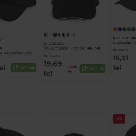
+2
Result RC084
+5
Șapcă pentru c
K-up KP042
0b
ORLANDO KIDS - KIDS' 6 PANEL CAP
As low as:
Șapcă pentru copii cu 5 panouri 100% bumbac
15,21
As low as:
19,69
ei
lei
22,99
Comandă
Comandă
lei
lei
-6%