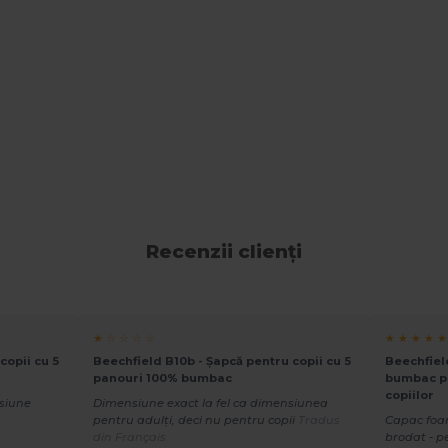
Recenzii clienți
★ ☆ ☆ ☆ ☆
★ ★ ★ ★ ★
copii cu 5
Beechfield B10b - Șapcă pentru copii cu 5
Beechfiel
panouri 100% bumbac
bumbac pe
copiilor
nsiune
Dimensiune exact la fel ca dimensiunea
pentru adulți, deci nu pentru copii
Tradus
Capac foar
din Français
brodat - p