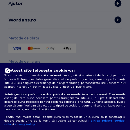
Ajutor
Wordans.ro
Metode de plată
Metode de livrare
Acest site folosește cookie-uri
Site-ul nostru utilizează atât cookie-uri proprii, cât și cookie-uri de la terți pentru a
îmbunătăți funcționalitatea generală, a reține preferințele dvs., a analiza performanța
site-ului și a asigura o experiență de navigare fluidă și personalizată, inclusiv conținut
adaptat, interacțiuni optimizate cu site-ul nostru și publicitate.
Puteți gestiona preferințele dvs. privind cookie-urile în orice moment. Cookie-urile
esențiale, care sunt necesare pentru funcționarea site-ului, nu pot fi dezactivate,
deoarece sunt necesare pentru operarea corectă a site-ului. Cu toate acestea, puteți
Urmărește-ne
alege să permiteți sau să blocați alte tipuri de cookie-uri, cum ar fi cele utilizate pentru
personalizare, analiză și direcționare.
Pentru mai multe detalii despre cum folosim cookie-urile, cum să le controlați și
despre cookie-urile de la terți, vă rugăm să consultați
Politica privind cookie-
urile
și
Privacy Policy
.
2026. Toate drepturile rezervate
👋
Bună