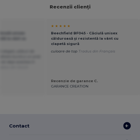
Recenzii clienți
★ ★ ★ ★ ★
ăciulă unisex
Beechfield BF045 - Căciulă unisex
ntă la vânt cu
călduroasă și rezistentă la vânt cu
clapetă sigură
ă alegeți, plăcut de
culoare de top
Tradus din Français
alitate bună și un preț
at deja acestea în
radus din Dutch
Recenzie de garance C.
.
GARANCE CREATION
Contact