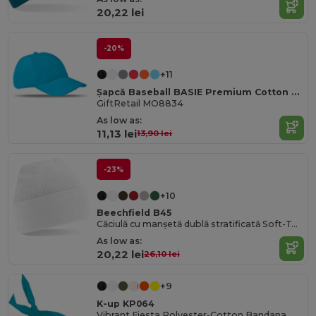
20,22 lei
-20%
+11
Șapcă Baseball BASIE Premium Cotton Twill Reglabilă cu 6 Panouri
GiftRetail MO8834
As low as:
11,13 lei
13,90 lei
-23%
+10
Beechfield B45
Căciulă cu manșetă dublă stratificată Soft-Touch
As low as:
20,22 lei
26,10 lei
+9
K-up KP064
Vibrant Fiesta Polyester-Cotton Bandana