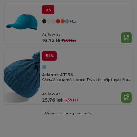
-2%
+15
As low as:
16,72 lei
17,01 lei
-54%
Atlantis AT136
Căciulă de iarnă Nordic Twist cu căptușeală din fleece
As low as:
25,76 lei
56,39 lei
Afișarea tuturor produselor.