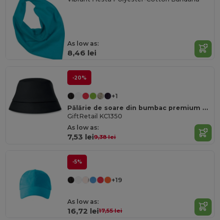
As low as:
8,46 lei
-20%
+1
Pălărie de soare din bumbac premium BILGOLA pentru protecție UV supremă
GiftRetail KC1350
As low as:
7,53 lei
9,38 lei
-5%
+19
As low as:
16,72 lei
17,55 lei