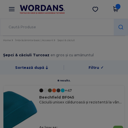
×
Aplicația Wordans
Descarcă app
Prețuri mai bune în aplicație!
Home
Îmbrăcăminte basic | Accesorii
Șepci & căciuli
Șepci & căciuli Turcoaz
en gros și cu amănuntul
Sortează după
Filtru
✓
8 results.
+47
Beechfield BF045
Căciulă unisex călduroasă și rezistentă la vânt cu clapetă sigură
As low as: