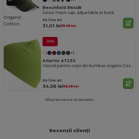
Beechfield B640B
Junior mesh cap, adjustable at back
Organic
As low as:
Cotton
31,01 lei
31,16 lei
-34%
+1
Atlantis AT233
Căciulă pentru copii din bumbac organic Cozy cu tricot fin în dungi
As low as:
34,56 lei
52,16 lei
Afișarea tuturor produselor.
Recenzii clienți