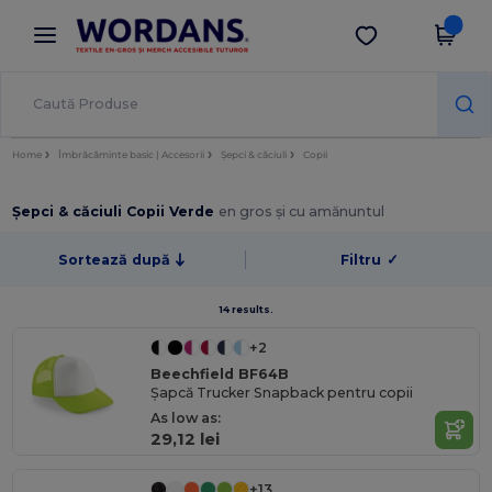
×
Aplicația Wordans
Descarcă app
Prețuri mai bune în aplicație!
Home
Îmbrăcăminte basic | Accesorii
Șepci & căciuli
Copii
Șepci & căciuli Copii Verde
en gros și cu amănuntul
Sortează după
Filtru
✓
14 results.
+2
Beechfield BF64B
Șapcă Trucker Snapback pentru copii
As low as:
29,12 lei
+13