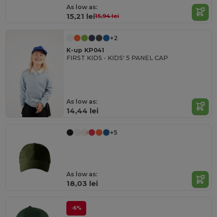
As low as:
15,21 lei
15,94 lei
+2
K-up KP041
FIRST KIDS - KIDS' 5 PANEL CAP
As low as:
14,44 lei
+5
As low as:
18,03 lei
-6%