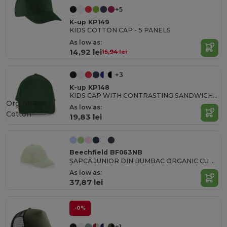
+5
K-up KP149
KIDS COTTON CAP - 5 PANELS
As low as:
14,92 lei
15,94 lei
+3
K-up KP148
KIDS CAP WITH CONTRASTING SANDWICH VISOR - 5 PANELS
Organic
As low as:
Cotton
19,83 lei
Beechfield BF063NB
ȘAPCĂ JUNIOR DIN BUMBAC ORGANIC CU 5 PANOURI
As low as:
37,87 lei
-0%
+1