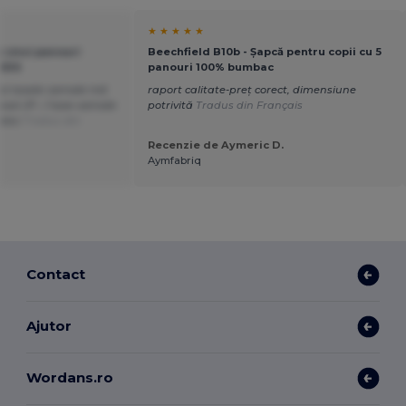
★ ★ ★ ★ ★
u cinci panouri
Beechfield B10b - Șapcă pentru copii cu 5
KIDS
panouri 100% bumbac
ai taxele vamale mă
raport calitate-preț corect, dimensiune
ost 27.- / taxe vamale
potrivită
Tradus din Français
umesc
Tradus din
Recenzie de Aymeric D.
Aymfabriq
Contact
Ajutor
Wordans.ro