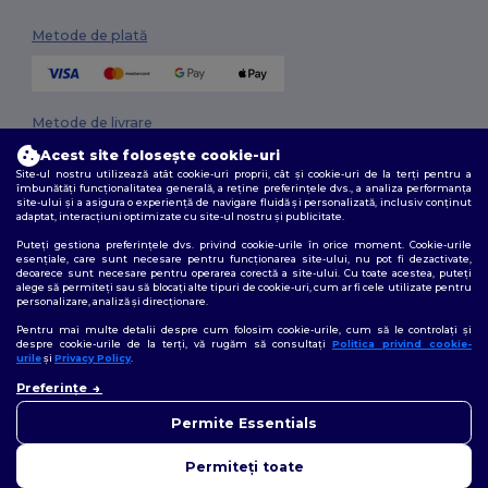
Metode de plată
Metode de livrare
Acest site folosește cookie-uri
Site-ul nostru utilizează atât cookie-uri proprii, cât și cookie-uri de la terți pentru a
îmbunătăți funcționalitatea generală, a reține preferințele dvs., a analiza performanța
site-ului și a asigura o experiență de navigare fluidă și personalizată, inclusiv conținut
adaptat, interacțiuni optimizate cu site-ul nostru și publicitate.
Puteți gestiona preferințele dvs. privind cookie-urile în orice moment. Cookie-urile
esențiale, care sunt necesare pentru funcționarea site-ului, nu pot fi dezactivate,
deoarece sunt necesare pentru operarea corectă a site-ului. Cu toate acestea, puteți
Urmărește-ne
alege să permiteți sau să blocați alte tipuri de cookie-uri, cum ar fi cele utilizate pentru
personalizare, analiză și direcționare.
Pentru mai multe detalii despre cum folosim cookie-urile, cum să le controlați și
despre cookie-urile de la terți, vă rugăm să consultați
Politica privind cookie-
urile
și
Privacy Policy
.
2026. Toate drepturile rezervate
👋
Bună
Preferințe
Termeni și condiții
|
Politica de confidențialitate
|
Politica privind cookie-
Dacă aveți întrebări sau
urile
|
Sitemap
nelămuriri, ne puteți contacta
Permite Essentials
în orice moment. Chatbot-ul
nostru este aici pentru a vă
Permiteți toate
ajuta.