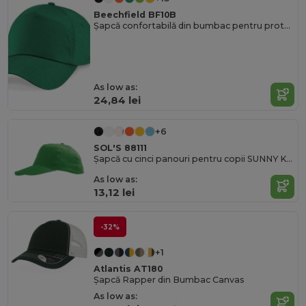
Beechfield BF10B
Șapcă confortabilă din bumbac pentru protecția solară a copiilor
As low as:
24,84 lei
+6
SOL'S 88111
Șapcă cu cinci panouri pentru copii SUNNY KIDS
As low as:
13,12 lei
-32%
+1
Atlantis AT180
Șapcă Rapper din Bumbac Canvas
As low as: