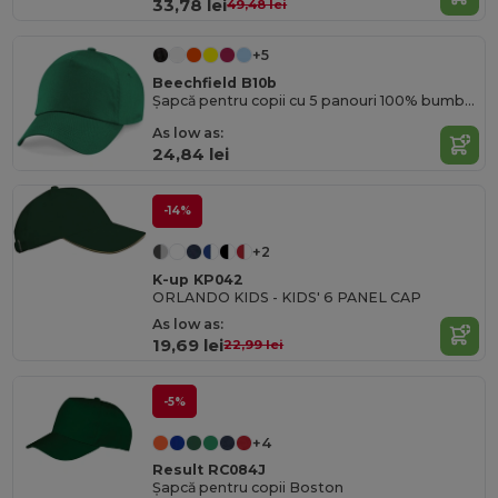
33,78 lei
49,48 lei
+5
Beechfield B10b
Șapcă pentru copii cu 5 panouri 100% bumbac
As low as:
24,84 lei
-14%
+2
K-up KP042
ORLANDO KIDS - KIDS' 6 PANEL CAP
As low as:
19,69 lei
22,99 lei
-5%
+4
Result RC084J
Șapcă pentru copii Boston