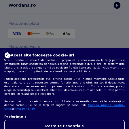
Wordans.ro
Metode de plată
Metode de livrare
Acest site folosește cookie-uri
Site-ul nostru utilizează atât cookie-uri proprii, cât și cookie-uri de la terți pentru a
îmbunătăți funcționalitatea generală, a reține preferințele dvs., a analiza performanța
site-ului și a asigura o experiență de navigare fluidă și personalizată, inclusiv conținut
adaptat, interacțiuni optimizate cu site-ul nostru și publicitate.
Puteți gestiona preferințele dvs. privind cookie-urile în orice moment. Cookie-urile
esențiale, care sunt necesare pentru funcționarea site-ului, nu pot fi dezactivate,
deoarece sunt necesare pentru operarea corectă a site-ului. Cu toate acestea, puteți
Urmărește-ne
alege să permiteți sau să blocați alte tipuri de cookie-uri, cum ar fi cele utilizate pentru
personalizare, analiză și direcționare.
Pentru mai multe detalii despre cum folosim cookie-urile, cum să le controlați și
despre cookie-urile de la terți, vă rugăm să consultați
Politica privind cookie-
urile
și
Privacy Policy
.
2026. Toate drepturile rezervate
👋
Bună
Preferințe
Termeni și condiții
|
Politica de confidențialitate
|
Politica privind cookie-
Dacă aveți întrebări sau
urile
|
Sitemap
nelămuriri, ne puteți contacta
Permite Essentials
în orice moment. Chatbot-ul