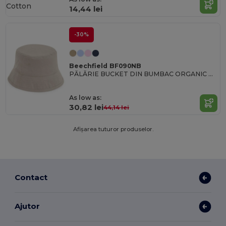
Cotton
14,44 lei
-30%
Beechfield BF090NB
PĂLĂRIE BUCKET DIN BUMBAC ORGANIC PENTRU JUNIORI
As low as:
30,82 lei
44,14 lei
Afișarea tuturor produselor.
Contact
Ajutor