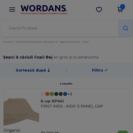
×
Aplicația Wordans
Descarcă app
Prețuri mai bune în aplicație!
Home
Îmbrăcăminte basic | Accesorii
Șepci & căciuli
Copii
Șepci & căciuli Copii Bej
en gros și cu amănuntul
Sortează după
Filtru
✓
2 results.
+2
K-up KP041
FIRST KIDS - KIDS' 5 PANEL CAP
Organic
As low as: