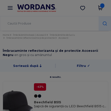
×
Aplicația Wordans
Descarcă app
Prețuri mai bune în aplicație!
Home
Îmbrăcăminte basic | Accesorii
Îmbrăcăminte de lucru
Îmbracaminte reflectorizanta și de protectie
Accesorii
Îmbracaminte reflectorizanta și de protectie Accesorii
Negru
en gros și cu amănuntul
Sortează după
Filtru
✓
6 results.
-43%
Beechfield B515
Șapcă de siguranță cu LED Beechfield B515 cu ajustare reglabilă