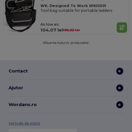
WK. Designed To Work WKI0301
Tool bag suitable for portable ladders
As low as:
104,07 lei
195,02 lei
Afișarea tuturor produselor.
Contact
Ajutor
Wordans.ro
Metode de plată