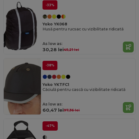
-33%
Yoko YK068
Husă pentru rucsac cu vizibilitate ridicată
As low as:
30,28 lei
45,21 lei
-38%
Yoko YKTFC1
Căciulă pentru cască cu vizibilitate ridicată
As low as:
60,47 lei
97,36 lei
-47%