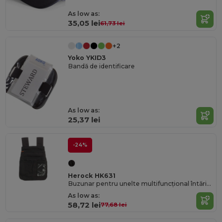
As low as:
35,05 lei
61,73 lei
+2
Yoko YKID3
Bandă de identificare
As low as:
25,37 lei
-24%
Herock HK631
Buzunar pentru unelte multifuncțional întărit cu Cordura, cu curele pentru centură
As low as:
58,72 lei
77,68 lei