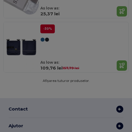
As low as:
25,37 lei
-30%
As low as:
109,76 lei
157,79 lei
Afișarea tuturor produselor.
Contact
Ajutor