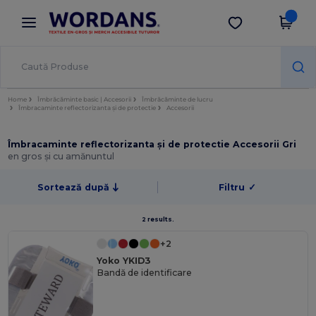
×
Aplicația Wordans
Descarcă app
Prețuri mai bune în aplicație!
Home
Îmbrăcăminte basic | Accesorii
Îmbrăcăminte de lucru
Îmbracaminte reflectorizanta și de protectie
Accesorii
Îmbracaminte reflectorizanta și de protectie Accesorii Gri
en gros și cu amănuntul
Sortează după
Filtru
✓
2 results.
+2
Yoko YKID3
Bandă de identificare