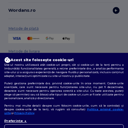
Wordans.ro
Metode de plată
Metode de livrare
Acest site folosește cookie-uri
Site-ul nostru utilizează atât cookie-uri proprii, cât și cookie-uri de la terți pentru a
îmbunătăți funcționalitatea generală, a reține preferințele dvs., a analiza performanța
site-ului și a asigura o experiență de navigare fluidă și personalizată, inclusiv conținut
adaptat, interacțiuni optimizate cu site-ul nostru și publicitate.
Puteți gestiona preferințele dvs. privind cookie-urile în orice moment. Cookie-urile
esențiale, care sunt necesare pentru funcționarea site-ului, nu pot fi dezactivate,
deoarece sunt necesare pentru operarea corectă a site-ului. Cu toate acestea, puteți
Urmărește-ne
alege să permiteți sau să blocați alte tipuri de cookie-uri, cum ar fi cele utilizate pentru
personalizare, analiză și direcționare.
Pentru mai multe detalii despre cum folosim cookie-urile, cum să le controlați și
despre cookie-urile de la terți, vă rugăm să consultați
Politica privind cookie-
urile
și
Privacy Policy
.
2026. Toate drepturile rezervate
👋
Bună
Preferințe
Termeni și condiții
|
Politica de confidențialitate
|
Politica privind cookie-
Dacă aveți întrebări sau
urile
|
Sitemap
nelămuriri, ne puteți contacta