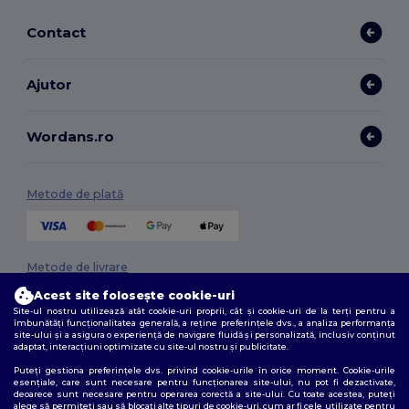
Contact
Ajutor
Wordans.ro
Metode de plată
Metode de livrare
Acest site folosește cookie-uri
Site-ul nostru utilizează atât cookie-uri proprii, cât și cookie-uri de la terți pentru a
îmbunătăți funcționalitatea generală, a reține preferințele dvs., a analiza performanța
site-ului și a asigura o experiență de navigare fluidă și personalizată, inclusiv conținut
adaptat, interacțiuni optimizate cu site-ul nostru și publicitate.
Puteți gestiona preferințele dvs. privind cookie-urile în orice moment. Cookie-urile
esențiale, care sunt necesare pentru funcționarea site-ului, nu pot fi dezactivate,
deoarece sunt necesare pentru operarea corectă a site-ului. Cu toate acestea, puteți
Urmărește-ne
alege să permiteți sau să blocați alte tipuri de cookie-uri, cum ar fi cele utilizate pentru