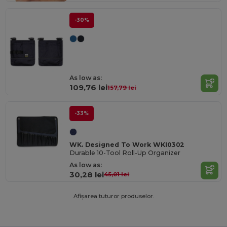
-30%
As low as:
109,76 lei
157,79 lei
-33%
WK. Designed To Work WKI0302
Durable 10-Tool Roll-Up Organizer
As low as:
30,28 lei
45,01 lei
Afișarea tuturor produselor.