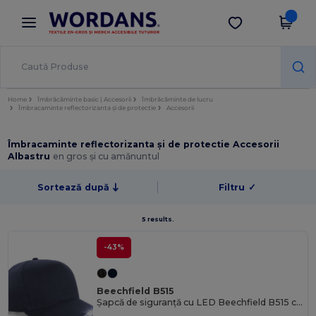
×
Aplicația Wordans
Descarcă app
Prețuri mai bune în aplicație!
Home
Îmbrăcăminte basic | Accesorii
Îmbrăcăminte de lucru
Îmbracaminte reflectorizanta și de protectie
Accesorii
Îmbracaminte reflectorizanta și de protectie Accesorii
Albastru
en gros și cu amănuntul
Sortează după
Filtru
✓
5 results.
-43%
Beechfield B515
Șapcă de siguranță cu LED Beechfield B515 cu ajustare reglabilă