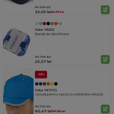
As low as:
35,05 lei
61,73 lei
+2
Yoko YKID3
Bandă de identificare
As low as:
25,37 lei
-38%
Yoko YKTFC1
Căciulă pentru cască cu vizibilitate ridicată
As low as:
60,47 lei
97,36 lei