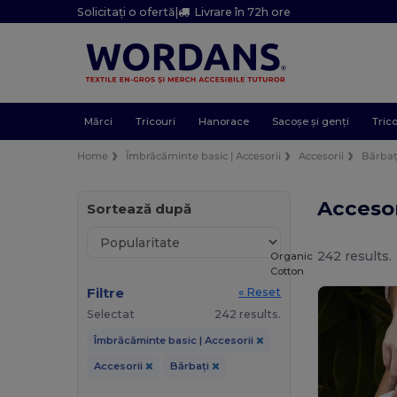
Solicitați o ofertă
|
Livrare în 72h ore
Mărci
Tricouri
Hanorace
Sacoșe și genți
Trico
Home
Îmbrăcăminte basic | Accesorii
Accesorii
Bărbaț
Accesor
Sortează după
242 results.
Organic
Cotton
Filtre
« Reset
Selectat
242 results.
Îmbrăcăminte basic | Accesorii
Accesorii
Bărbați