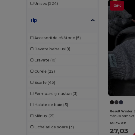
Unisex
(224)
-38%
Tip
Accesorii de călătorie
(5)
Bavete bebeluși
(1)
Cravate
(10)
Curele
(22)
Eșarfe
(45)
Fermoare și nasturi
(3)
Halate de baie
(3)
Result Winter 
Mănuși
(21)
Mănuși complet 
As low as:
Ochelari de soare
(3)
27,03