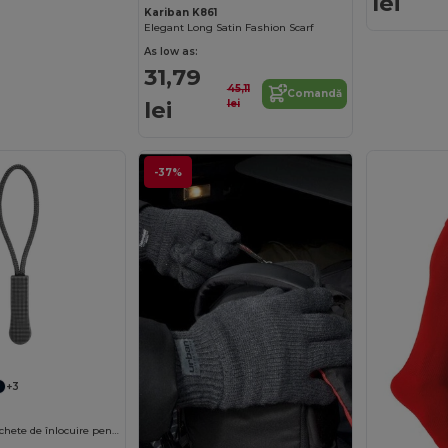
lei
Kariban K861
Elegant Long Satin Fashion Scarf
As low as:
31,79
45,11
Comandă
lei
lei
-37%
+3
Set De 10 Zip Etichete de înlocuire pentru fermoar