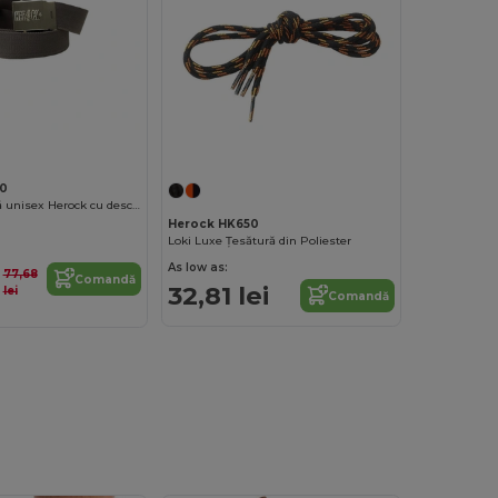
0
Curea reglabilă unisex Herock cu deschizător de sticle
Herock HK650
Loki Luxe Țesătură din Poliester
As low as:
77,68
Comandă
32,81 lei
lei
Comandă