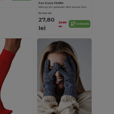
Pen Duick PK880
Mănuși din poliester fără scame Pen Duick
As low as:
27,80
29,80
Comandă
lei
lei