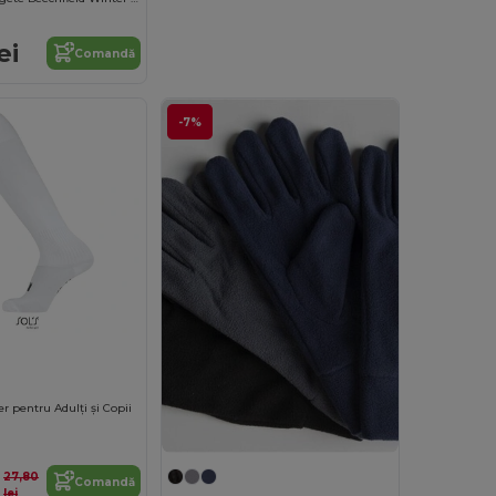
ei
Comandă
-7%
r pentru Adulți și Copii
27,80
Comandă
lei