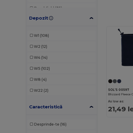
Beechfield
(35)
Depozit
Black&Match
(2)
Buff
(2)
W1
(108)
Carhartt
(3)
W2
(12)
Caterpillar
(1)
W4
(14)
CG International
(3)
W5
(102)
Craghoppers
(1)
W8
(4)
Crocs
(1)
SOL'S 00597
W22
(2)
Estex
(11)
As low as:
Caracteristică
GiftRetail
(2)
21,49 le
Herock
(10)
Desprinde-te
(16)
JSP
(3)