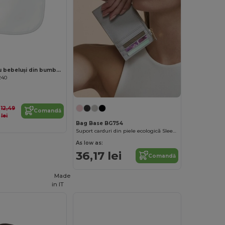
Bavetă pentru bebeluși din bumbac EPI Premium cu spate PEVA
240
12,49
Comandă
lei
Bag Base BG754
Suport carduri din piele ecologică Sleek Secure
As low as:
36,17 lei
Comandă
Made
in
IT