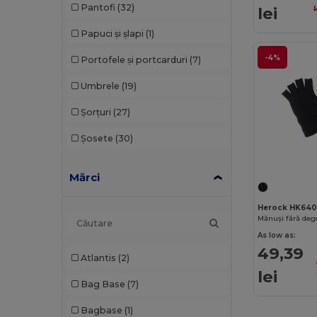
Pantofi
(32)
lei
l
Papuci și șlapi
(1)
-4%
Portofele și portcarduri
(7)
Umbrele
(19)
Șorțuri
(27)
Șosete
(30)
Mărci
Herock HK64
As low as:
49,39
Atlantis
(2)
lei
Bag Base
(7)
Bagbase
(1)