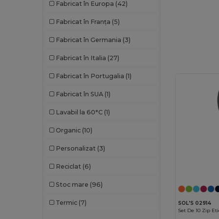
Fabricat în Europa
(42)
Just Cool
(1)
Fabricat în Franța
(5)
K-up
(23)
Fabricat în Germania
(3)
Kariban
(14)
Fabricat în Italia
(27)
Kariban Premium
(5)
Fabricat în Portugalia
(1)
Karlowsky
(12)
Fabricat în SUA
(1)
Kimood
(15)
Lavabil la 60°C
(1)
Korntex
(4)
Organic
(10)
Mumbles
(2)
Personalizat
(3)
Neoblu
(4)
Reciclat
(6)
Neutral
(2)
Stoc mare
(96)
Paredes
(2)
Termic
(7)
SOL'S 02914
Pen Duick
(5)