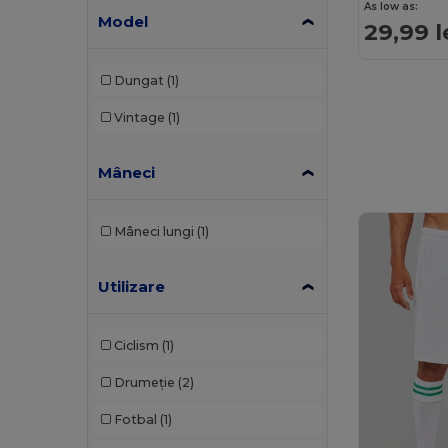
As low as:
Premier
(6)
Model
29,99 l
Proact
(7)
Dungat
(1)
Quadra
(2)
Vintage
(1)
Result
(6)
Result Winter Essentials
(1)
Mâneci
Rimeck
(4)
Mâneci lungi
(1)
Roly
(7)
Roly Sport
(1)
Utilizare
RYWAN
(3)
Ciclism
(1)
SOL'S
(8)
Drumeție
(2)
Stamina
(6)
Fotbal
(1)
TIGER GRIP
(6)