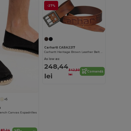
-27%
Carhartt CARA2217
Carhartt Heritage Brown Leather Belt with Double Prong Buckle
As low as:
248,44
342,50
Comandă
lei
lei
+5
0
rench Canvas Espadrilles
87,24