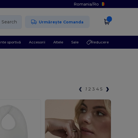
Romania
/
Ro
Search
Urmărește Comanda
nte sportivă
Accesorii
Altele
Sale
Reducere
1
2
3
4
5