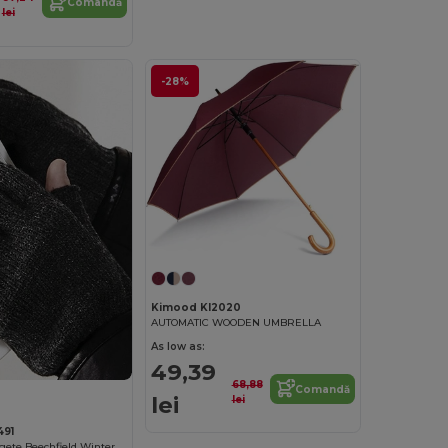
Comandă
lei
-28%
Kimood KI2020
AUTOMATIC WOODEN UMBRELLA
As low as:
49,39
68,88
Comandă
lei
lei
491
Mănuși fără degete Beechfield Winter Tech-Friendly