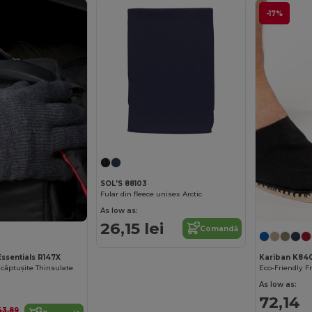
-17%
SOL'S 88103
Fular din fleece unisex Arctic
As low as:
26,15 lei
Comandă
Essentials R147X
Kariban K84
căptușite Thinsulate
Eco-Friendly F
As low as:
72,14
43,89