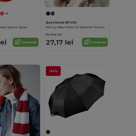
+4
6
Beechfield BF490
bbed Sports Socks
Mănuși Beechfield All-Weather Touchscreen pentru toate vârstele
As low as:
ei
27,17 lei
Comandă
Comandă
-34%