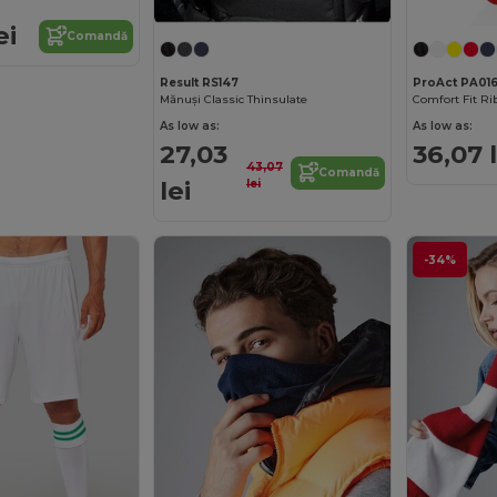
ei
Comandă
Result RS147
ProAct PA01
Mănuși Classic Thinsulate
Comfort Fit Ri
As low as:
As low as:
27,03
36,07 l
43,07
Comandă
lei
lei
-34%