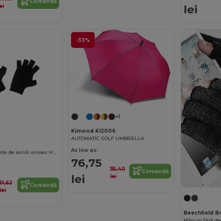
Comandă
lei
ei
-33%
+1
Kimood KI2006
AUTOMATIC GOLF UMBRELLA
0
As low as:
Mănuși fără degete de iarnă unisex Herock
76,75
115,40
Comandă
lei
lei
51,62
Comandă
lei
Beechfield B