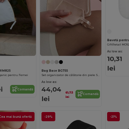
GiftRetail MO9
As low as:
10,31
lei
 WM825
Bag Base BG755
rganic pentru Femei
Set organizator de călătorie din piele Saffiano chic
As low as:
i
44,04
Comandă
61,73
Comandă
lei
lei
Cea mai bună ofertă
-29%
-21%