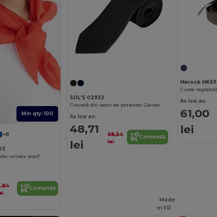
Herock HK63
SOL'S 02932
As low as:
Cravată din satin de poliester Garner
61,00
Min qty: 100
As low as:
48,71
lei
68,34
+8
Comandă
lei
lei
03
lar unisex scarf
3,84
Comandă
ei
Made
in
FR