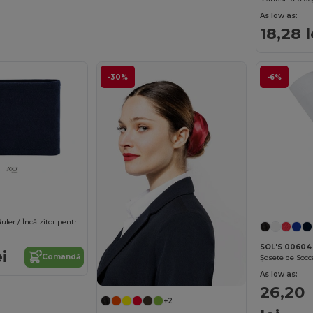
As low as:
18,28 l
-30%
-6%
Blizzard Fleece Guler / Încălzitor pentru Cap
SOL'S 00604
i
Comandă
Șosete de Socce
As low as:
26,20
+2