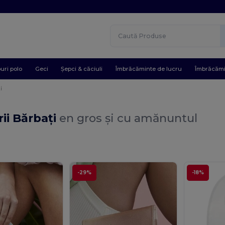
uri polo
Geci
Șepci & căciuli
Îmbrăcăminte de lucru
Îmbrăcămi
i
ii Bărbați
en gros și cu amănuntul
-29%
-18%