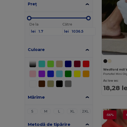
Preț
De la
Către
lei
lei
Culoare
Westford mill
Portofel Mini O
As low as:
18,28 le
Mărime
S
M
L
XL
2XL
-56%
Metodă de tipărire