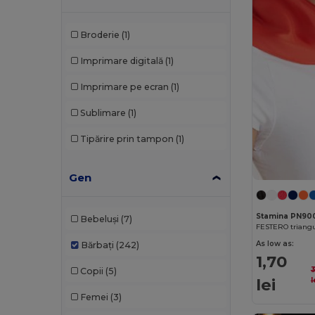
Broderie
(1)
Imprimare digitală
(1)
Imprimare pe ecran
(1)
Sublimare
(1)
Tipărire prin tampon
(1)
Gen
Stamina PN90
Bebeluși
(7)
FESTERO triangu
As low as:
Bărbați
(242)
1,70
Copii
(5)
lei
l
Femei
(3)