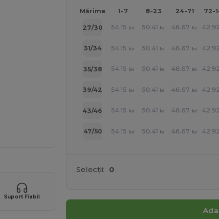
Mărime
1-7
8-23
24-71
72-
54.15
50.41
46.67
42.9
27/30
lei
lei
lei
54.15
50.41
46.67
42.9
31/34
lei
lei
lei
54.15
50.41
46.67
42.9
35/38
lei
lei
lei
54.15
50.41
46.67
42.9
39/42
lei
lei
lei
54.15
50.41
46.67
42.9
43/46
lei
lei
lei
54.15
50.41
46.67
42.9
47/50
lei
lei
lei
Selecții:
0
Suport Fiabil
Ada