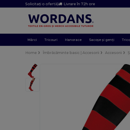
Solicitați o ofertă
|
Livrare în 72h ore
Mărci
Tricouri
Hanorace
Sacoșe și genți
Trico
Home
Îmbrăcăminte basic | Accesorii
Accesorii