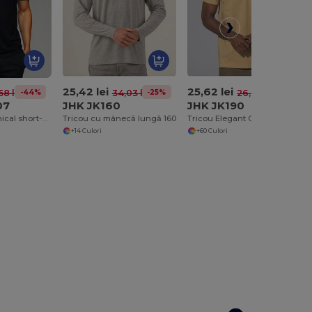
25,42 lei
25,62 lei
-44%
-25%
-2%
58 lei
34,03 lei
26,05 lei
07
JHK JK160
JHK JK190
BAHRAIN Technical short-sleeve raglan t-shirt
Tricou cu mânecă lungă 160
Tricou Elegant Comfort 190g Premium Bumbac
+14 Culori
+60 Culori