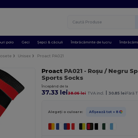
uri polo
Geci
Șepci & căciuli
Îmbrăcăminte de lucru
Îmbrăcămi
Șosete
Unisex
Proact PA021
Proact
PA021
- Roșu / Negru Sp
Sports Socks
Începând de la
37.33 lei
|
38.06 lei
TVA incl.
30.85 lei
Fără 
Alegeți o culoare:
Afișează tot
+ 8