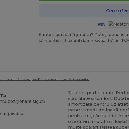
Cere ofer
Sunteți persoană juridică? Puteți beneficia 
să menționati codul dumneavoastră de TVA
dusului poate să nu corespundă exact cu culoarea reală a produsului.
Șosete sport rebrate Perf
rită
stabilitate și confort. Dota
ntru poziționare sigură
amortizate pentru uz atleti
pentru medii de înaltă perf
ea impactului
pentru mișcări rapide. Am
o potrivire mulată și flexib
multe spălări. Partea supe