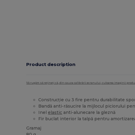
Product description
Vă rugăm să rețineți că, din cauza calibrării ecranului, culoarea imaginii pro
Construcție cu 3 fire pentru durabilitate spo
Bandă anti-răsucire la mijlocul piciorului pe
Inel
elastic
anti-alunecare la gleznă
Fir buclat interior la talpă pentru amortizar
Gramaj
80 g.