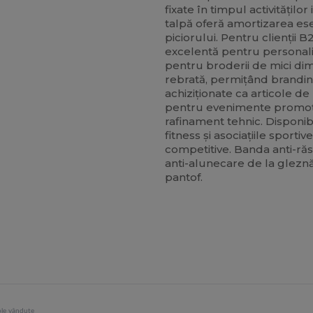
fixate în timpul activităților
talpă oferă amortizarea es
piciorului. Pentru clienții 
excelentă pentru personaliz
pentru broderii de mici di
rebrată, permițând brandin
achiziționate ca articole d
pentru evenimente promoțio
rafinament tehnic. Disponibi
fitness și asociațiile sport
competitive. Banda anti-răsu
anti-alunecare de la glezn
pantof.
ole vândute