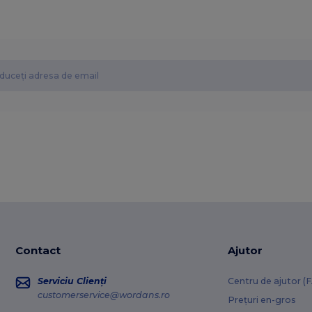
Contact
Ajutor
Serviciu Clienți
Centru de ajutor (
customerservice@wordans.ro
Prețuri en-gros