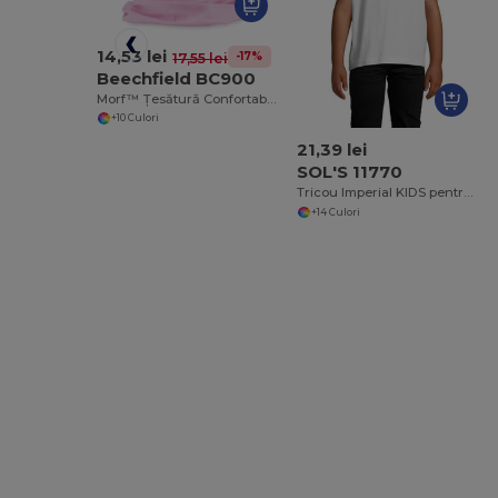
14,53 lei
-17%
17,55 lei
Beechfield BC900
Morf™ Țesătură Confortabilă Multifuncțională Fără Cusături
+10 Culori
21,39 lei
SOL'S 11770
Tricou Imperial KIDS pentru copii cu guler rotund
+14 Culori