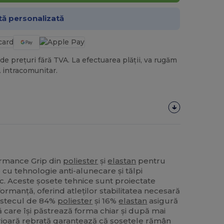
tă personalizată
de prețuri fără TVA. La efectuarea plății, va rugăm
 intracomunitar.
ormance Grip din
poliester
și
elastan
pentru
te cu tehnologie anti-alunecare și tălpi
c. Aceste șosete tehnice sunt proiectate
ormanță, oferind atleților stabilitatea necesară
estecul de 84%
poliester
și 16%
elastan
asigură
ilă care își păstrează forma chiar și după mai
rioară rebrată garantează că șosetele rămân