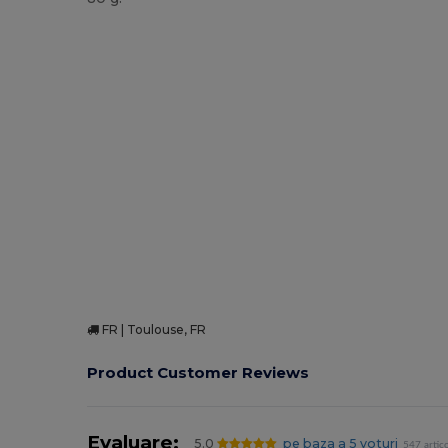
Stoc mare
FR | Toulouse, FR
Product Customer Reviews
Evaluare:
5.0
pe baza a 5 voturi
547 artic