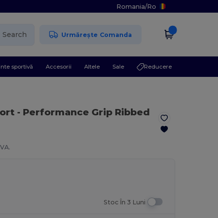
Romania
/
Ro
Search
Urmărește Comanda
nte sportivă
Accesorii
Altele
Sale
Reducere
ort
- Performance Grip Ribbed
TVA.
Stoc În 3 Luni