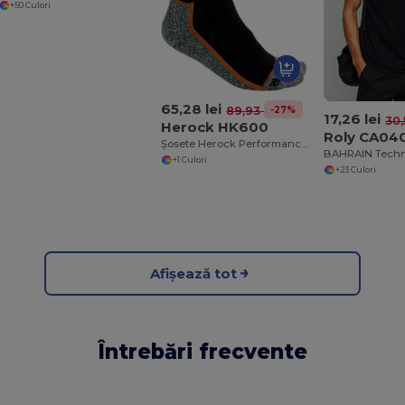
+50 Culori
65,28 lei
-27%
89,93 lei
17,26 lei
30,
Herock HK600
Roly CA04
Șosete Herock Performance Quick-Dry Breathable
+1 Culori
+23 Culori
Afișează tot
Întrebări frecvente