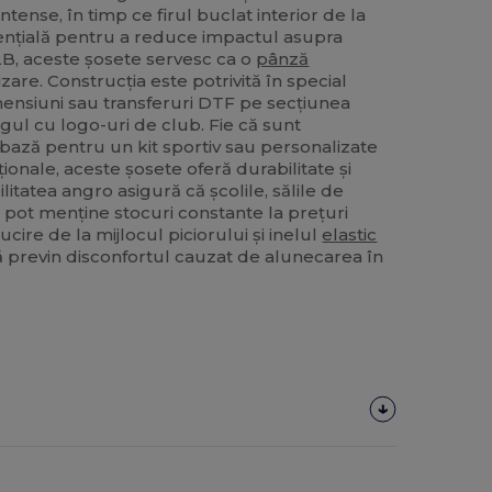
 intense, în timp ce firul buclat interior de la
ențială pentru a reduce impactul asupra
B2B, aceste șosete servesc ca o
pânză
are. Construcția este potrivită în special
mensiuni sau transferuri DTF pe secțiunea
gul cu logo-uri de club. Fie că sunt
e bază pentru un kit sportiv sau personalizate
nale, aceste șosete oferă durabilitate și
litatea angro asigură că școlile, sălile de
ive pot menține stocuri constante la prețuri
cire de la mijlocul piciorului și inelul
elastic
ă previn disconfortul cauzat de alunecarea în