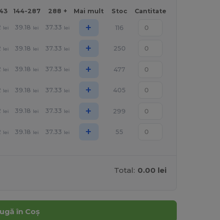
143
144-287
288 +
Mai mult
Stoc
Cantitate
+
2
39.18
37.33
116
lei
lei
lei
+
2
39.18
37.33
250
lei
lei
lei
+
2
39.18
37.33
477
lei
lei
lei
+
2
39.18
37.33
405
lei
lei
lei
+
2
39.18
37.33
299
lei
lei
lei
+
2
39.18
37.33
55
lei
lei
lei
Total:
0.00 lei
ugă în Coș