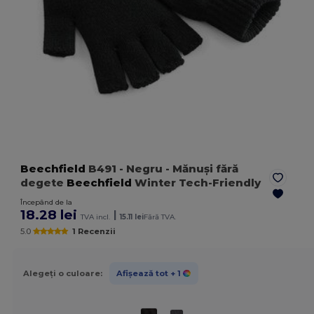
Beechfield
B491
- Negru
- Mănuși fără
degete
Beechfield
Winter Tech-Friendly
Începând de la
18.28 lei
|
TVA incl.
15.11 lei
Fără TVA.
5.0
1 Recenzii
Alegeți o culoare:
Afișează tot
+ 1