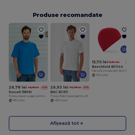
Produse recomandate
15,70 lei
15,94 lei
-2%
Beechfield BF044
Căciulă Unisex din Acril Moale cu Croială Modernă
+15 Culori
26,78 lei
26,93 lei
46,18 lei
70,78 lei
-42%
-62%
Russell J180M
B&C BCID1
Tricou clasic super continuous warp yarn
Tricou Polo Clasic pentru Bărbați din Bumbac pentru Toate Ocaziile
+8 Culori
+20 Culori
Afișează tot