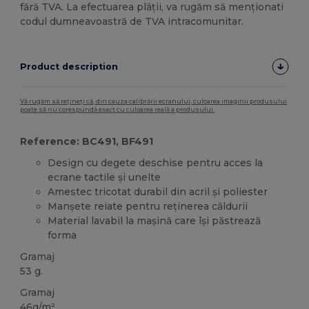
fără TVA. La efectuarea plății, va rugăm să menționati
codul dumneavoastră de TVA intracomunitar.
Product description
Vă rugăm să rețineți că, din cauza calibrării ecranului, culoarea imaginii produsului
poate să nu corespundă exact cu culoarea reală a produsului.
Reference: BC491, BF491
Design cu degete deschise pentru acces la
ecrane tactile și unelte
Amestec tricotat durabil din acril și poliester
Manșete reiate pentru reținerea căldurii
Material lavabil la mașină care își păstrează
forma
Gramaj
53 g.
Gramaj
46g/m²