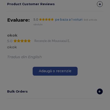
Product Customer Reviews
Evaluare:
5.0
pe baza a 1 voturi
868 articole
vândute
okok
5.0
Recenzie de Moussaoui E.
okok
Tradus din English
Adaugă o recenzie
Bulk Orders