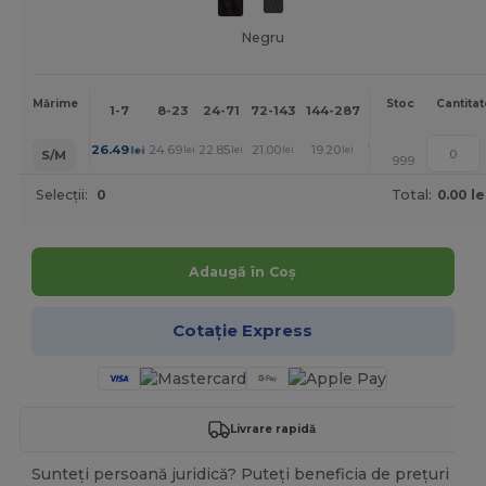
Negru
Mai
Mărime
Stoc
Cantitat
1-7
8-23
24-71
72-143
144-287
288 +
mult
+
26.49
24.69
22.85
21.00
19.20
18.28
lei
lei
lei
lei
lei
lei
S/M
999
Selecții:
0
Total:
0.00 le
Adaugă în Coș
Cotație Express
Livrare rapidă
Sunteți persoană juridică? Puteți beneficia de prețuri