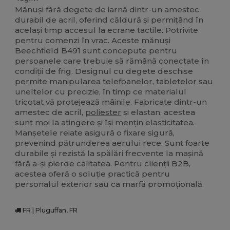
Mănuși fără degete de iarnă dintr-un amestec
durabil de acril, oferind căldură și permițând în
același timp accesul la ecrane tactile. Potrivite
pentru comenzi în vrac. Aceste mănuși
Beechfield B491 sunt concepute pentru
persoanele care trebuie să rămână conectate în
condiții de frig. Designul cu degete deschise
permite manipularea telefoanelor, tabletelor sau
uneltelor cu precizie, în timp ce materialul
tricotat vă protejează mâinile. Fabricate dintr-un
amestec de acril,
poliester
și elastan, acestea
sunt moi la atingere și își mențin elasticitatea.
Manșetele reiate asigură o fixare sigură,
prevenind pătrunderea aerului rece. Sunt foarte
durabile și rezistă la spălări frecvente la mașină
fără a-și pierde calitatea. Pentru clienții B2B,
acestea oferă o soluție practică pentru
personalul exterior sau ca marfă promoțională.
FR | Pluguffan, FR