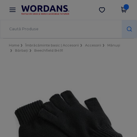
×
Aplicația Wordans
Descarcă app
Prețuri mai bune în aplicație!
Home
Îmbrăcăminte basic | Accesorii
Accesorii
Mănuși
Bărbați
Beechfield B491