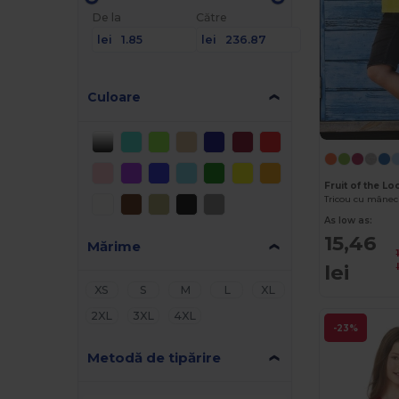
De la
Către
lei
lei
Culoare
Fruit of the L
Tricou cu mâneci
As low as:
15,46
Mărime
lei
XS
S
M
L
XL
2XL
3XL
4XL
-23%
Metodă de tipărire