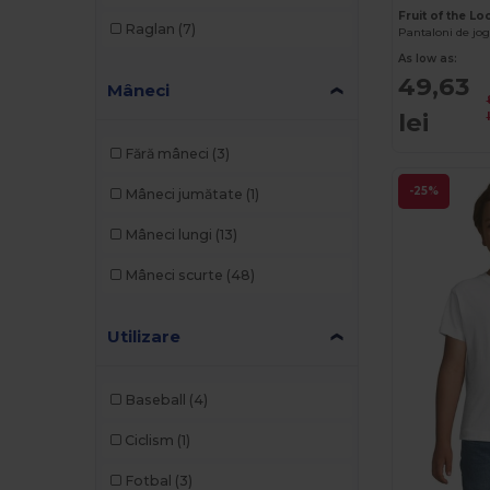
Result Core
(1)
Fruit of the L
Raglan
(7)
Result Safe-Guard
(1)
As low as:
49,63
Rimeck
(1)
Mâneci
lei
Roly
(7)
Fără mâneci
(3)
Roly Sport
(11)
-25%
Mâneci jumătate
(1)
Russell
(1)
Mâneci lungi
(13)
SF Clothing
(2)
Mâneci scurte
(48)
SF Men
(1)
SF Mini
(6)
Utilizare
SOL'S
(23)
Baseball
(4)
Spasso
(2)
Ciclism
(1)
Spiro
(3)
Fotbal
(3)
Splashmacs
(1)