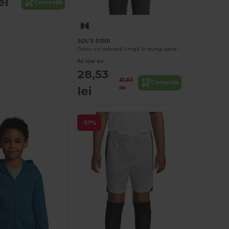
ei
Comandă
SOL'S 03101
Tricou cu mânecă lungă în dungi pentru copii Matelot Lsl Kids
As low as:
28,53
61,93
Comandă
lei
lei
-57%