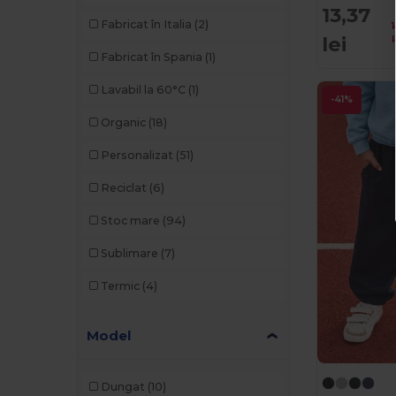
K-up
(9)
13,37
Fabricat în Italia
(2)
Kariban
(31)
lei
l
Fabricat în Spania
(1)
Larkwood
(12)
Lavabil la 60°C
(1)
-41%
Malfini
(16)
Organic
(18)
Mantis
(4)
Personalizat
(51)
Mumbles
(2)
Reciclat
(6)
Neutral
(1)
Stoc mare
(94)
Pen Duick
(4)
Sublimare
(7)
Piccolio
(1)
Termic
(4)
Premier
(1)
Proact
(20)
Model
Result
(9)
Dungat
(10)