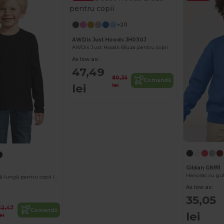
+20
AWDis Just Hoods JH030J
AWDis Just Hoods Bluza pentru copii
As low as:
47,49
80,35
Comandă
lei
lei
Gildan GN911
Hanorac cu gul
Tricou cu mânecă lungă pentru copii Imperial Lsl Kids
As low as:
35,05
32,47
Comandă
lei
ei