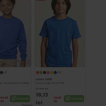
+3
+12
Gildan GN181
er rotund pentru tineret
Tricou cu gât rotund 180
As low as:
18,13
64,36
22,36
Comandă
Comandă
lei
lei
lei
Organic