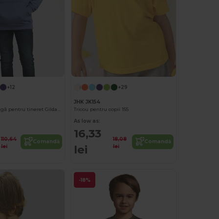
+12
+29
JHK JK154
Hanorac cu glugă pentru tineret Gildan Heavy Blend GN941
Tricou pentru copii 155
As low as:
16,33
110,64
18,08
Comandă
Comandă
lei
lei
lei
-18%