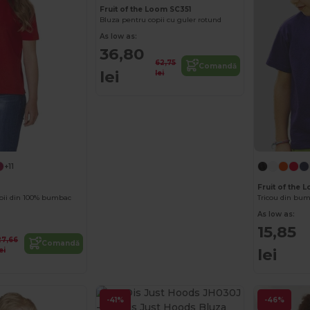
Fruit of the Loom SC351
Bluza pentru copii cu guler rotund
As low as:
36,80
62,75
Comandă
lei
lei
+11
Fruit of the 
opii din 100% bumbac
Tricou din bum
As low as:
15,85
27,66
Comandă
lei
ei
-41%
-46%