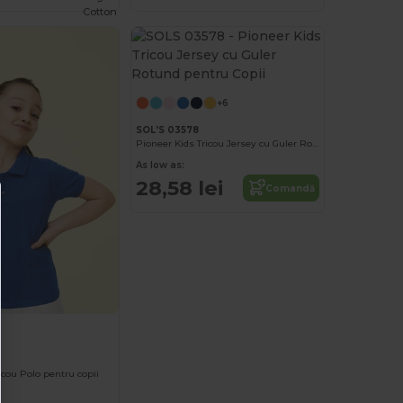
Cotton
+6
SOL'S 03578
Pioneer Kids Tricou Jersey cu Guler Rotund pentru Copii
As low as:
28,58 lei
Comandă
icou Polo pentru copii