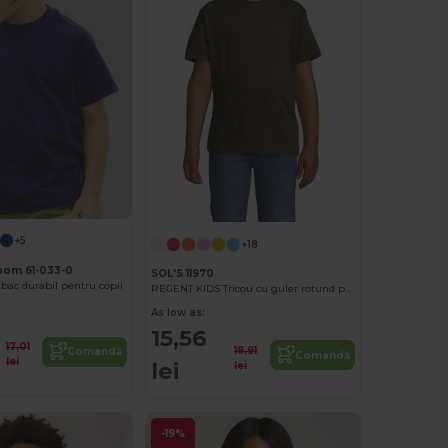
+5
+18
Loom 61-033-0
SOL'S 11970
bac durabil pentru copii
REGENT KIDS Tricou cu guler rotund pentru copii
As low as:
15,56
17,01
18,91
Comandă
Comandă
lei
lei
lei
-19%