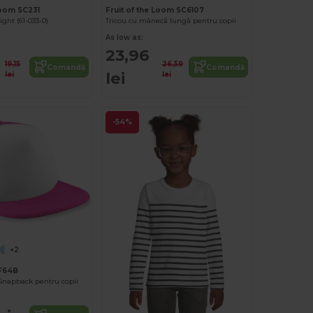
Loom SC231
Fruit of the Loom SC6107
ght (61-033-0)
Tricou cu mânecă lungă pentru copii
As low as:
23,96
19,15
26,59
Comandă
Comandă
lei
lei
lei
-54%
+2
BF64B
Snapback pentru copii