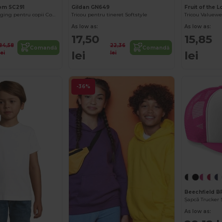
oom SC291
Gildan GN649
Fruit of the 
Pantaloni de jogging pentru copii Comfort Fit cu talie elastică
Tricou pentru tineret Softstyle
Tricou Valuewei
As low as:
As low as:
17,50
15,85
84,58
22,36
Comandă
Comandă
lei
lei
lei
lei
-36%
Beechfield 
Șapcă Trucker 
As low as: