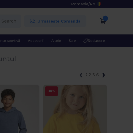
Romania
/
Ro
Search
Urmărește Comanda
nte sportivă
Accesorii
Altele
Sale
Reducere
untul
1
2
3
6
-10%