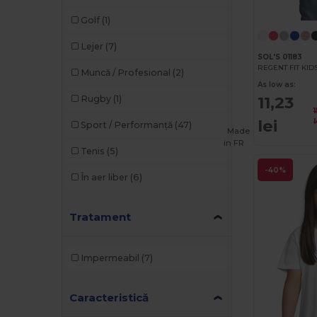
Golf
(1)
Stamina
(16)
Lejer
(7)
Tombo
(1)
SOL'S 01183
Muncă / Profesional
(2)
Towel city
(2)
As low as:
11,23
Rugby
(1)
WK. Designed To Work
(1)
lei
l
Sport / Performanță
(47)
Yoko
(3)
Made
in
FR
Tenis
(5)
-40%
În aer liber
(6)
Tratament
Impermeabil
(7)
Caracteristică