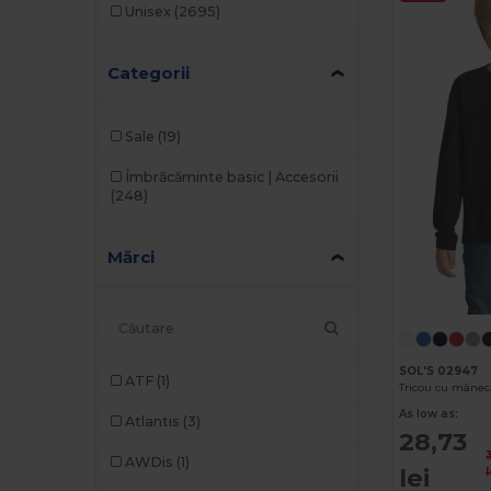
Unisex
(2695)
Categorii
Sale
(19)
Îmbrăcăminte basic | Accesorii
(248)
Mărci
SOL'S 02947
ATF
(1)
As low as:
Atlantis
(3)
28,73
AWDis
(1)
lei
l