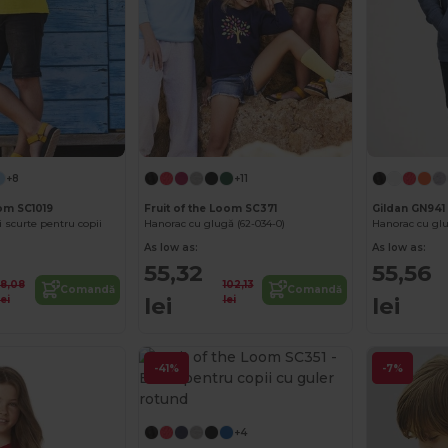
+8
+11
oom SC1019
Fruit of the Loom SC371
Gildan GN941
 scurte pentru copii
Hanorac cu glugă (62-034-0)
As low as:
As low as:
55,32
55,56
18,08
102,13
Comandă
Comandă
lei
lei
lei
lei
-41%
-7%
+4