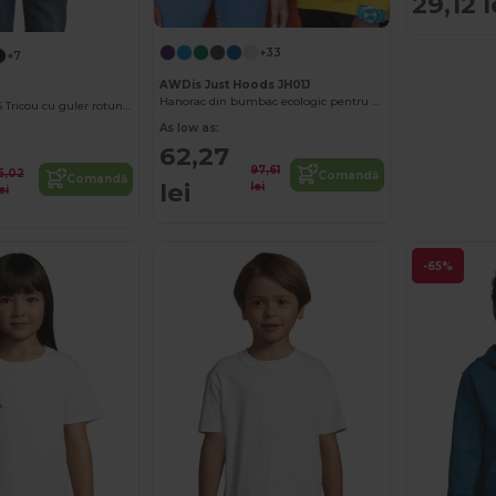
29,12 l
+33
+7
AWDis Just Hoods JH01J
Hanorac din bumbac ecologic pentru copii cu buzunar tip marsupiu
REGENT FIT KIDS Tricou cu guler rotund pentru copii
As low as:
62,27
97,61
15,02
Comandă
Comandă
lei
lei
ei
-65%