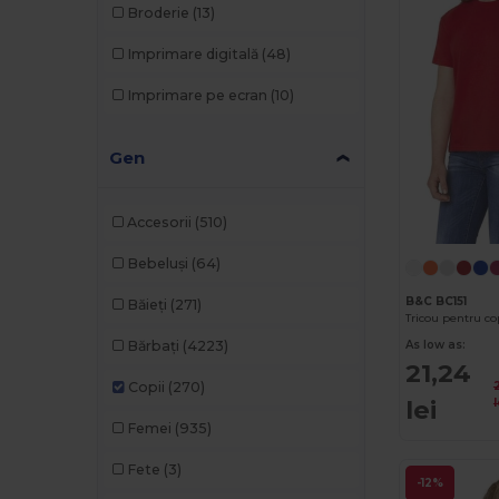
Broderie
(13)
Imprimare digitală
(48)
Imprimare pe ecran
(10)
Gen
Accesorii
(510)
Bebeluși
(64)
B&C BC151
Băieți
(271)
Tricou pentru c
As low as:
Bărbați
(4223)
21,24
Copii
(270)
lei
l
Femei
(935)
Fete
(3)
-12%