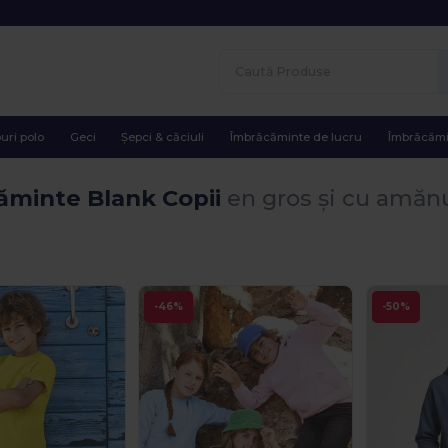
uri polo
Geci
Șepci & căciuli
Îmbrăcăminte de lucru
Îmbrăcămi
ăminte Blank Copii
en gros și cu amăn
-46%
-50%