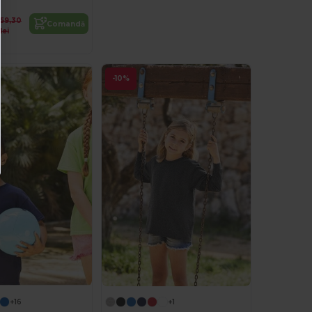
59,30
Comandă
lei
-10%
+16
+1