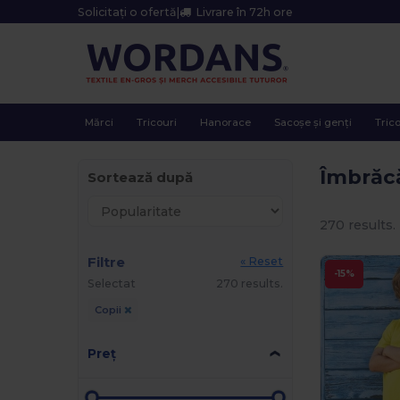
Solicitați o ofertă
|
Livrare în 72h ore
Mărci
Tricouri
Hanorace
Sacoșe și genți
Trico
Îmbrăc
Sortează după
270 results.
Filtre
« Reset
-15%
Selectat
270 results.
Copii
Preț