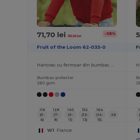
71,70 lei
5
-38%
115,16 lei
Fruit of the Loom 62-035-0
F
Hanorac cu fermoar din bumbac premium amestecat
Bumbac-poliester
B
280 gsm
2
116
128
140
152
164
(5-
(7-
(9-
(12-
(14-
26
6)
8)
11)
13)
15)
W1
France