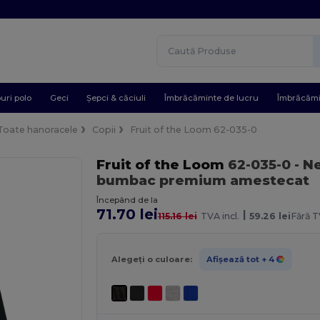
uri polo
Geci
Șepci & căciuli
Îmbrăcăminte de lucru
Îmbrăcămi
Toate hanoracele
Copii
Fruit of the Loom 62-035-0
Fruit of the Loom
62-035-0
- N
bumbac premium amestecat
Începând de la
71.70 lei
|
115.16 lei
TVA incl.
59.26 lei
Fără T
Alegeți o culoare:
Afișează tot
+ 4