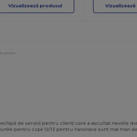
Vizualizează produsul
Vizualizează
Personal
Business
Nu, mulțumesc
ole vândute
hipă de servicii pentru clienți care a ascultat nevoile dvs
ensiunile pentru copii 12/13 pentru hanorace sunt mai mari