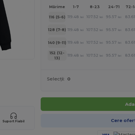
Mărime
1-7
8-23
24-71
72-
119.48
107.52
95.57
83.6
116 (5-6)
lei
lei
lei
119.48
107.52
95.57
83.6
128 (7-8)
lei
lei
lei
119.48
107.52
95.57
83.6
140 (9-11)
lei
lei
lei
152 (12-
119.48
107.52
95.57
83.6
lei
lei
lei
13)
Selecții:
0
Ada
Cere ofer
Suport Fiabil