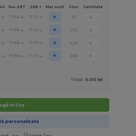
143
144-287
288 +
Mai mult
Stoc
Cantitate
+
1
77.68
71.70
33
lei
lei
lei
+
1
77.68
71.70
173
lei
lei
lei
+
1
77.68
71.70
420
lei
lei
lei
+
1
77.68
71.70
288
lei
lei
lei
Total:
0.00 lei
ugă în Coș
tă personalizată