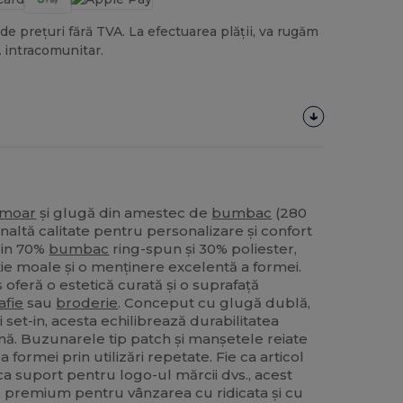
de prețuri fără TVA. La efectuarea plății, va rugăm
 intracomunitar.
rmoar
și glugă din amestec de
bumbac
(280
naltă calitate pentru personalizare și confort
din 70%
bumbac
ring-spun și 30% poliester,
ie moale și o menținere excelentă a formei.
feră o estetică curată și o suprafață
afie
sau
broderie
. Conceput cu glugă dublă,
set-in, acesta echilibrează durabilitatea
nă. Buzunarele tip patch și manșetele reiate
 formei prin utilizări repetate. Fie ca articol
a suport pentru logo-ul mărcii dvs., acest
 premium pentru vânzarea cu ridicata și cu