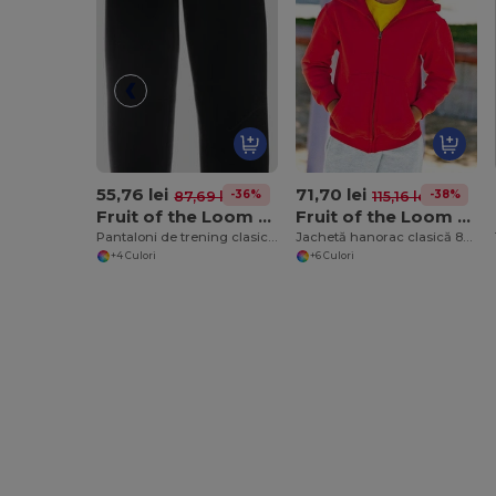
55,76 lei
71,70 lei
-36%
-38%
87,69 lei
115,16 lei
Fruit of the Loom SS405
Fruit of the Loom SS225
Pantaloni de trening clasici 80/20 elastici
Jachetă hanorac clasică 80/20
+4 Culori
+6 Culori