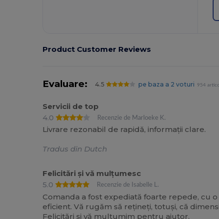
Product Customer Reviews
Evaluare:
4.5
pe baza a 2 voturi
954 artic
Servicii de top
4.0
Recenzie de Marloeke K.
Livrare rezonabil de rapidă, informații clare.
Tradus din Dutch
Felicitări și vă mulțumesc
5.0
Recenzie de Isabelle L.
Comanda a fost expediată foarte repede, cu o ec
eficient. Vă rugăm să rețineți, totuși, că dim
Felicitări și vă mulțumim pentru ajutor.