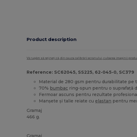
Product description
Vă rugăm să rețineți că, din cauza calibrării ecranului, culoarea imaginii pro
Reference: SC62045, SS225, 62-045-0, SC379
Material de 280 gsm pentru durabilitate pe t
70%
bumbac
ring-spun pentru o suprafață 
Fermoar ascuns pentru rezultate profesiona
Manșete și talie reiate cu
elastan
pentru men
Gramaj
466 g.
Personalizat
Gramaj