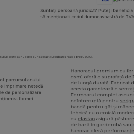
Sunteți persoană juridică? Puteți beneficia 
să menționati codul dumneavoastră de TVA
dusului poate să nu corespundă exact cu culoarea reală a produsului.
Hanoracul premium cu
fe
gsm) oferă o suprafață de î
ot parcursul anului
de lungă durată. Fabricat 
de imprimare netedă
acesta garantează o senzaț
le de personalizare
Fermoarul complet ascuns o
ținerea formei
neîntreruptă pentru
serigr
bandă pentru gât și mâneci 
tehnică cu o croială moder
cu
elastan
asigură păstrarea
de bază în garderobă sau c
hanorac oferă performanțe