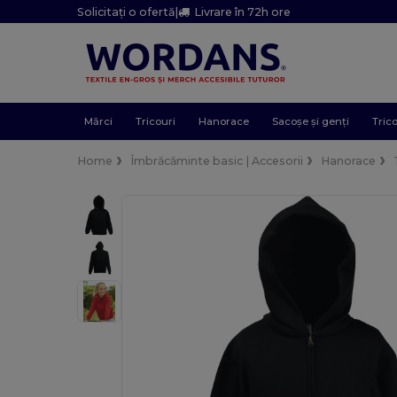
Solicitați o ofertă
|
Livrare în 72h ore
Mărci
Tricouri
Hanorace
Sacoșe și genți
Trico
Home
Îmbrăcăminte basic | Accesorii
Hanorace