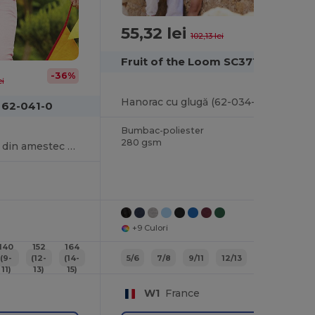
55,32 lei
-46%
102,13 lei
Fruit of the Loom SC371
-36%
ei
Hanorac cu glugă (62-034-0)
 62-041-0
Bumbac-poliester
280 gsm
Hanorac confortabil din amestec de bumbac premium
+9 Culori
140
152
164
(9-
(12-
(14-
5/6
7/8
9/11
12/13
06
08
11)
13)
15)
W1
France