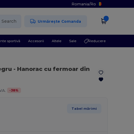
Romania
/
Ro
Search
Urmărește Comanda
nte sportivă
Accesorii
Altele
Sale
Reducere
egru
- Hanorac cu fermoar din
-
38
%
VA.
Tabel mărimi