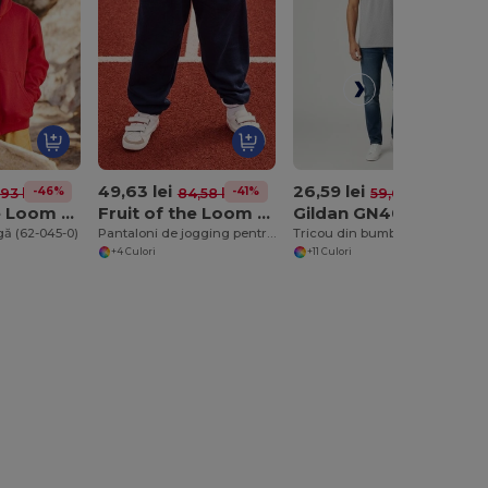
49,63 lei
26,59 lei
-46%
-41%
-55%
,93 lei
84,58 lei
59,60 lei
Fruit of the Loom SC379
Fruit of the Loom SC291
Gildan GN400
gă (62-045-0)
Pantaloni de jogging pentru copii Comfort Fit cu talie elastică
Tricou din bumbac gros Gildan GN400
+4 Culori
+11 Culori