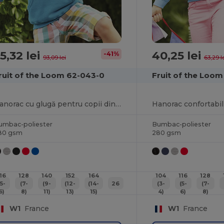
5,32 lei
40,25 lei
-41%
93,09 lei
63,29 l
ruit of the Loom 62-043-0
Fruit of the Loom
Hanorac cu glugă pentru copii din amestec de bumbac premium
umbac-poliester
Bumbac-poliester
80 gsm
280 gsm
AI 50 lei
REDUCERE!
116
128
140
152
164
104
116
128
(5-
(7-
(9-
(12-
(14-
26
(3-
(5-
(7-
6)
8)
11)
13)
15)
4)
6)
8)
W1
France
W1
France
Ca să profiți de reducere,
spune-ne pentru cine cumperi.