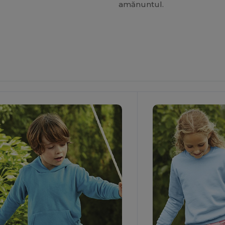
amănuntul.