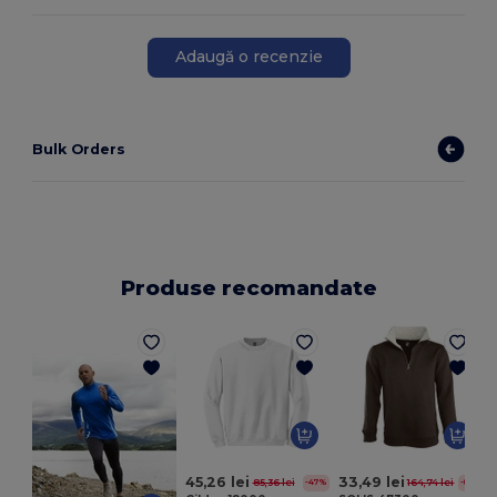
Adaugă o recenzie
Bulk Orders
Produse recomandate
45,26 lei
33,49 lei
85,36 lei
164,74 lei
-47%
-80%