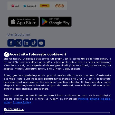
Urmărește-ne
Acest site folosește cookie-uri
2026. Toate drepturile rezervate
Site-ul nostru utilizează atât cookie-uri proprii, cât și cookie-uri de la terți pentru a
Termeni și condiții
|
Politica de confidențialitate
|
Politica privind cookie-
îmbunătăți funcționalitatea generală, a reține preferințele dvs., a analiza performanța
urile
|
Sitemap
site-ului și a asigura o experiență de navigare fluidă și personalizată, inclusiv conținut
adaptat, interacțiuni optimizate cu site-ul nostru și publicitate.
Puteți gestiona preferințele dvs. privind cookie-urile în orice moment. Cookie-urile
esențiale, care sunt necesare pentru funcționarea site-ului, nu pot fi dezactivate,
deoarece sunt necesare pentru operarea corectă a site-ului. Cu toate acestea, puteți
alege să permiteți sau să blocați alte tipuri de cookie-uri, cum ar fi cele utilizate pentru
personalizare, analiză și direcționare.
Pentru mai multe detalii despre cum folosim cookie-urile, cum să le controlați și
despre cookie-urile de la terți, vă rugăm să consultați
Politica privind cookie-
urile
și
Privacy Policy
.
Preferințe