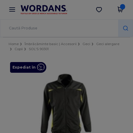
×
Aplicația Wordans
Descarcă app
Prețuri mai bune în aplicație!
Home
Îmbrăcăminte basic | Accesorii
Geci
Geci alergare
Copii
SOL'S 90301
Expediat în