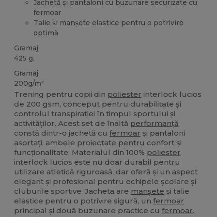
Jachetă și pantaloni cu buzunare securizate cu
fermoar
Talie și
manșete
elastice pentru o potrivire
optimă
Gramaj
425 g.
Gramaj
200g/m²
Trening pentru copii din
poliester
interlock lucios
de 200 gsm, conceput pentru durabilitate și
controlul transpirației în timpul sportului și
activităților. Acest set de înaltă
performanță
constă dintr-o jachetă cu
fermoar
și pantaloni
asortați, ambele proiectate pentru confort și
funcționalitate. Materialul din 100%
poliester
interlock lucios este nu doar durabil pentru
utilizare atletică riguroasă, dar oferă și un aspect
elegant și profesional pentru echipele școlare și
cluburile sportive. Jacheta are
manșete
și talie
elastice pentru o potrivire sigură, un
fermoar
principal și două buzunare practice cu
fermoar
.