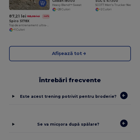
Gildan 18000
SOL'S 47300
Heavy Blend™ Sweat
SCOTT Men's Trucker Neck Sweatshirt (1/4 Zip)
+28 Culori
+2 Culori
87,21 lei
155,06 lei
-44%
Spiro S178X
Top de antrenament ultra-ușor și respirabil pentru performanță
+1 Culori
Afișează tot
Întrebări frecvente
Este acest trening potrivit pentru broderie?
Se va micșora după spălare?