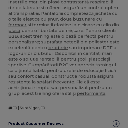
Inserțiile mari din
plasă
contrastantă respirabilă
de pe laterale și mâneci asigură un control optim
al transpirației. Pantalonii completează jacheta cu
o talie elastică cu șnur, două buzunare cu
fermoar
și terminații elastice la picioare cu clin din
plasă
pentru libertate de mișcare. Pentru clienții
B2B, acest trening este o bază perfectă pentru
personalizare; suprafața netedă din
poliester
este
excelentă pentru
broderie
sau imprimare DTF a
logo-urilor clubului. Disponibil în cantități mari,
este o soluție rentabilă pentru școli și asociații
sportive. Cumpărătorii B2C vor aprecia treningul
ca o ținută fiabilă pentru orele de educație fizică
sau confort casual. Construcția robustă asigură
rezistența la spălări frecvente. Fie că este
achiziționat simplu sau personalizat pentru un
grup, acest trening oferă stil și
performanță
.
FR | Saint Vigor, FR
Product Customer Reviews