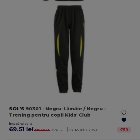
SOL'S
90301
- Negru-Lămâie / Negru
-
Trening pentru copii Kids' Club
Începând de la
69.51 lei
|
-
70
%
229.58 lei
TVA incl.
57.45 lei
Fără TVA.