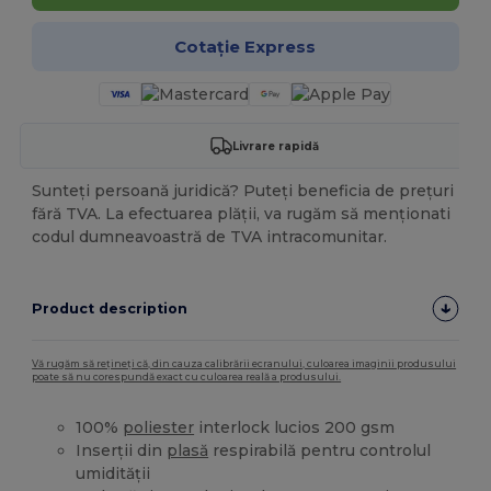
Cotație Express
Livrare rapidă
Sunteți persoană juridică? Puteți beneficia de prețuri
fără TVA. La efectuarea plății, va rugăm să menționati
codul dumneavoastră de TVA intracomunitar.
Product description
Vă rugăm să rețineți că, din cauza calibrării ecranului, culoarea imaginii produsului
poate să nu corespundă exact cu culoarea reală a produsului.
100%
poliester
interlock lucios 200 gsm
Inserții din
plasă
respirabilă pentru controlul
umidității