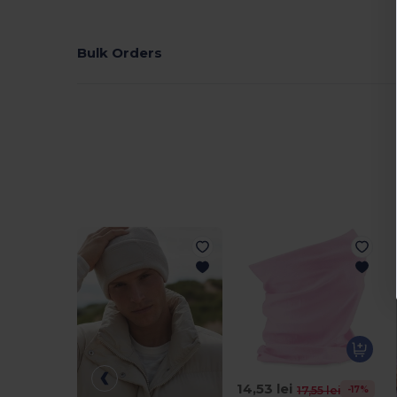
Bulk Orders
14,53 lei
-17%
17,55 lei