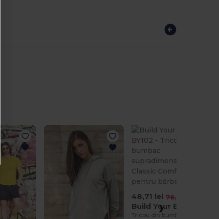
48,71 lei
-36%
76,61 lei
Build Your Brand BY102
Tricou din bumbac supradimensionat Classic Comfort pentru bărbați