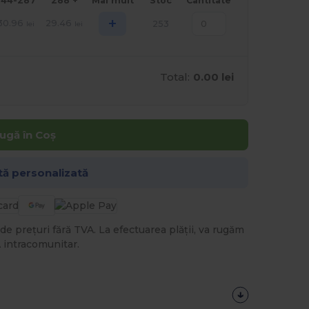
144-287
288 +
Mai mult
Stoc
Cantitate
+
30.96
29.46
253
lei
lei
Total:
0.00 lei
ugă în Coș
tă personalizată
de prețuri fără TVA. La efectuarea plății, va rugăm
 intracomunitar.