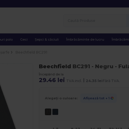
uri polo
Geci
Șepci & căciuli
Îmbrăcăminte de lucru
Îmbrăcămi
șarfe
Beechfield BC291
Beechfield
BC291
- Negru
- Fu
Începând de la
29.46 lei
|
TVA incl.
24.35 lei
Fără TVA.
Alegeți o culoare:
Afișează tot
+ 1