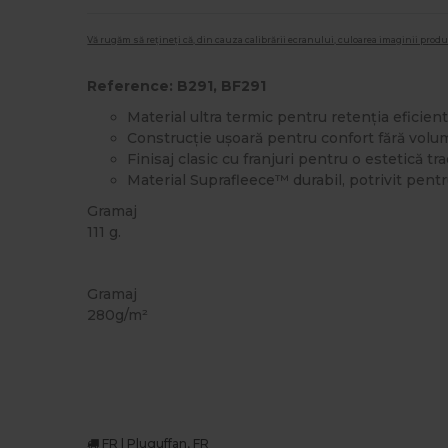
Vă rugăm să rețineți că, din cauza calibrării ecranului, culoarea imaginii pro
Reference: B291, BF291
Material ultra termic pentru retenția eficient
Construcție ușoară pentru confort fără volu
Finisaj clasic cu franjuri pentru o estetică tr
Material Suprafleece™ durabil, potrivit pent
Gramaj
111 g.
Organic
Termic
Gramaj
280g/m²
FR | Pluguffan, FR