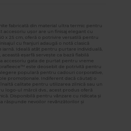
te fabricată din material ultra termic pentru
t accesoriu ușor are un finisaj elegant cu
50 x 25 cm, oferă o potrivire versatilă pentru
Finisajul cu franjuri adaugă o notă clasică
 iarnă. Ideală atât pentru purtare individuală,
ac, această eșarfă servește ca bază fiabilă
ca accesoriu gata de purtat pentru vreme
prafleece™ este deosebit de potrivită pentru
 alegere populară pentru cadouri corporative,
ole promoționale. Indiferent dacă căutați o
înaltă calitate pentru utilizarea zilnică sau un
u logo-ul mărcii dvs., acest produs oferă
rmică. Disponibilă pentru vânzare cu ridicata și
a răspunde nevoilor revânzătorilor și