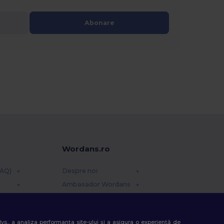
Abonare
Wordans.ro
FAQ)
Despre noi
Ambasador Wordans
Contact
Cariere la Wordans
 dvs., a analiza performanța site-ului și a asigura o experiență de