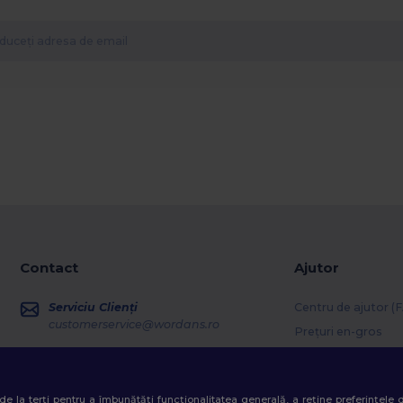
Contact
Ajutor
Serviciu Clienți
Centru de ajutor (
customerservice@wordans.ro
Prețuri en-gros
Informații retur
Vânzări
sales@wordans.ro
Glosar
ri de la terți pentru a îmbunătăți funcționalitatea generală, a reține preferințele