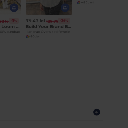
+45 Culori
79,43 lei
-11%
-39%
92 lei
129,79 lei
Fruit of the Loom SC235
Build Your Brand BY037
100% bumbac
Hanorac Oversized femeie
+3 Culori