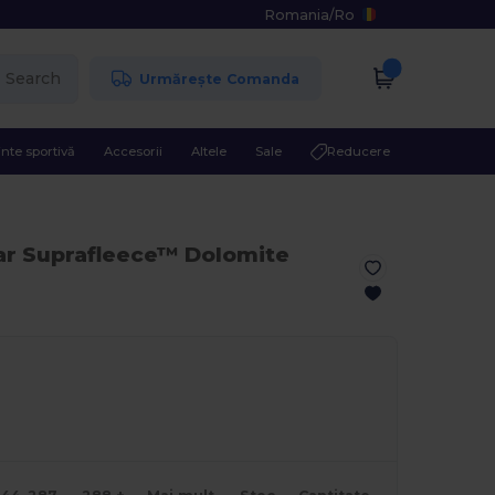
Romania
/
Ro
Search
Urmărește Comanda
nte sportivă
Accesorii
Altele
Sale
Reducere
lar Suprafleece™ Dolomite