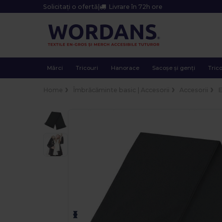
Solicitați o ofertă
|
Livrare în 72h ore
Mărci
Tricouri
Hanorace
Sacoșe și genți
Trico
Home
Îmbrăcăminte basic | Accesorii
Accesorii
E