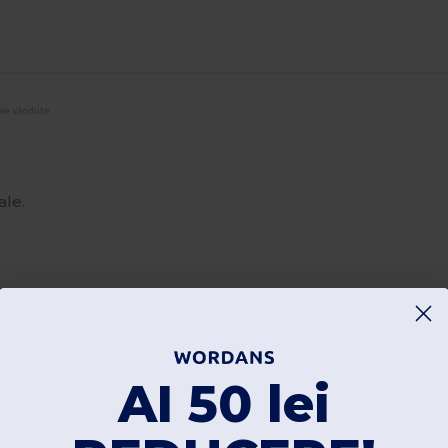
ole vândute
ale.
AI 50 lei
Adaugă o recenzie