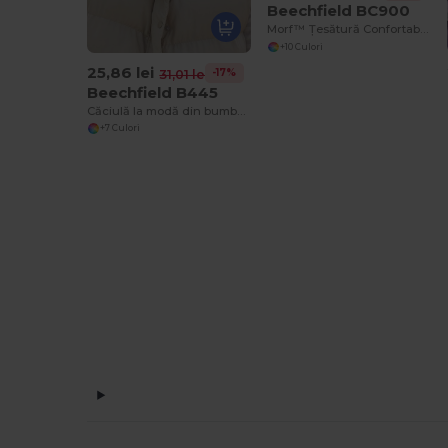
Beechfield BC900
Morf™ Țesătură Confortabilă Multifuncțională Fără Cusături
+10 Culori
25,86 lei
-17%
31,01 lei
Beechfield B445
Căciulă la modă din bumbac Patch pentru toate anotimpurile
+7 Culori