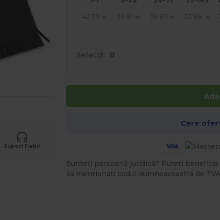
1-7
8-23
24-71
72-143
42.73
39.81
36.85
33.88
lei
lei
lei
lei
Selecții:
0
Ada
Cere ofer
Suport Fiabil
Sunteți persoană juridică? Puteți beneficia 
să menționati codul dumneavoastră de TVA