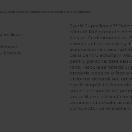
dusului poate să nu corespundă exact cu culoarea reală a produsului.
Eșarfă Suprafleece™ Dolomi
căldură fără greutate. Aces
ă a căldurii
franjuri. Cu dimensiuni de 1
m
diverse opțiuni de styling. 
adițională
acestui element esențial de
ru broderie
cât și pentru achiziții în vr
pentru personalizare sau 
rece. Textura sa netedă Su
broderie, ceea ce o face o
uniforme de iarnă sau artic
eșarfă simplă din fleece de 
suport personalizabil pentr
durabilitate și eficiență te
comenzi individuale, aceast
cumpărătorilor ocazionali.