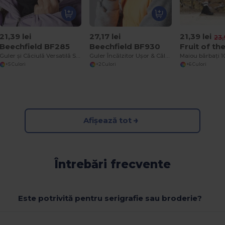
21,39 lei
27,17 lei
21,39 lei
23,
Beechfield BF285
Beechfield BF930
Guler și Căciulă Versatilă Suprafleece
Guler Încălzitor Ușor & Călduros
Maiou bărbați 
+5 Culori
+2 Culori
+6 Culori
Afișează tot
Întrebări frecvente
Este potrivită pentru serigrafie sau broderie?