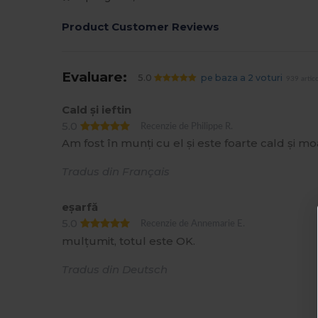
Product Customer Reviews
Evaluare:
5.0
pe baza a 2 voturi
939 artic
Cald și ieftin
5.0
Recenzie de Philippe R.
Am fost în munți cu el și este foarte cald și mo
Tradus din Français
eșarfă
5.0
Recenzie de Annemarie E.
mulțumit, totul este OK.
Tradus din Deutsch