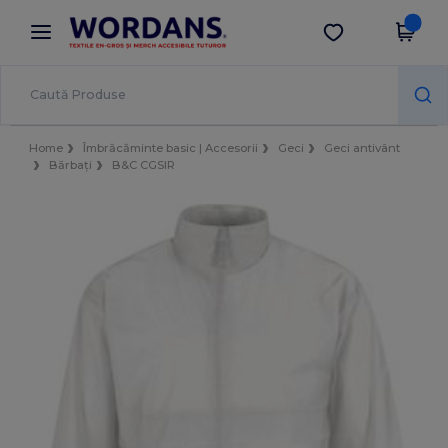
×
Aplicația Wordans
Descarcă app
Prețuri mai bune în aplicație!
Home
Îmbrăcăminte basic | Accesorii
Geci
Geci antivânt
Bărbați
B&C CGSIR