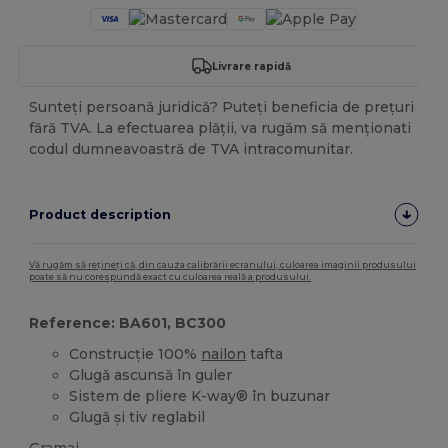
Livrare rapidă
Sunteți persoană juridică? Puteți beneficia de prețuri
fără TVA. La efectuarea plății, va rugăm să menționati
codul dumneavoastră de TVA intracomunitar.
Product description
Vă rugăm să rețineți că, din cauza calibrării ecranului, culoarea imaginii produsului
poate să nu corespundă exact cu culoarea reală a produsului.
Reference: BA601, BC300
Construcție 100%
nailon
tafta
Glugă ascunsă în guler
Sistem de pliere K-way® în buzunar
Glugă și tiv reglabil