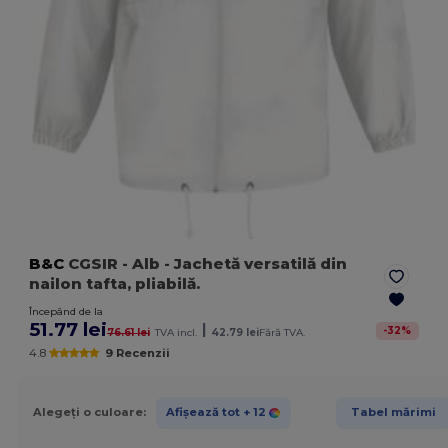
B&C
CGSIR
- Alb
- Jachetă versatilă din
nailon tafta, pliabilă.
Începând de la
51.77 lei
|
-
32
%
76.61 lei
TVA incl.
42.79 lei
Fără TVA.
4.8
9 Recenzii
Alegeți o culoare:
Afișează tot
+ 12
Tabel mărimi