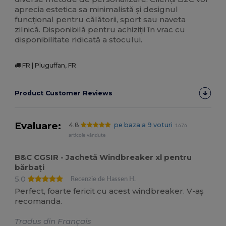
aprecia estetica sa minimalistă și designul
funcțional pentru călătorii, sport sau naveta
zilnică. Disponibilă pentru achiziții în vrac cu
disponibilitate ridicată a stocului.
FR | Pluguffan, FR
Product Customer Reviews
Evaluare:
4.8
pe baza a 9 voturi
1676
articole vândute
B&C CGSIR - Jachetă Windbreaker xl pentru
bărbați
5.0
Recenzie de Hassen H.
Perfect, foarte fericit cu acest windbreaker. V-aș
recomanda.
Tradus din Français