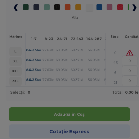
Alb
Mai
Mărime
Stoc
Cantitat
1-7
8-23
24-71
72-143
144-287
288 +
mult
+
86.23
77.63
69.03
60.37
56.05
51.77
lei
lei
lei
lei
lei
lei
L
0
+
86.23
77.63
69.03
60.37
56.05
51.77
lei
lei
lei
lei
lei
lei
XL
43
+
86.23
77.63
69.03
60.37
56.05
51.77
lei
lei
lei
lei
lei
lei
XXL
6
+
86.23
77.63
69.03
60.37
56.05
51.77
lei
lei
lei
lei
lei
lei
3XL
21
Selecții:
0
Total:
0.00 le
Adaugă în Coș
Cotație Express