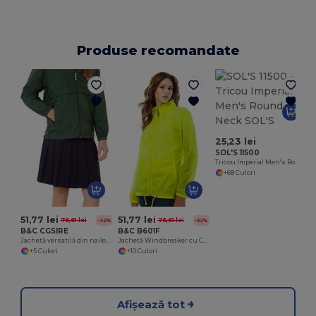
Produse recomandate
25,23 lei
SOL'S 11500
Tricou Imperial Men's Round Neck SOL'S
+68 Culori
51,77 lei
51,77 lei
76,61 lei
76,61 lei
-32%
-32%
B&C CGSIRE
B&C B601F
Jachetă versatilă din nailon rezistentă la vânt, ușor de împachetat.
Jachetă Windbreaker cu Croială Feminină și Glugă Ascunsă
+5 Culori
+10 Culori
Afișează tot