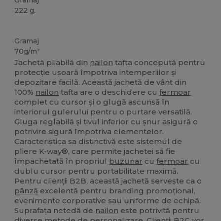
Gramaj
222 g.
Personalizat
Gramaj
70g/m²
Jachetă pliabilă din
nailon
tafta concepută pentru
protecție ușoară împotriva intemperiilor și
depozitare facilă. Această jachetă de vânt din
100%
nailon
tafta are o deschidere cu
fermoar
complet cu cursor și o glugă ascunsă în
interiorul gulerului pentru o purtare versatilă.
Gluga reglabilă și tivul inferior cu șnur asigură o
potrivire sigură împotriva elementelor.
Caracteristica sa distinctivă este sistemul de
pliere K-way®, care permite jachetei să fie
împachetată în propriul
buzunar
cu
fermoar
cu
dublu cursor pentru portabilitate maximă.
Pentru clienții B2B, această jachetă servește ca o
pânză
excelentă pentru branding promoțional,
evenimente corporative sau uniforme de echipă.
Suprafața netedă de
nailon
este potrivită pentru
diverse metode de personalizare. Clienții B2C vor