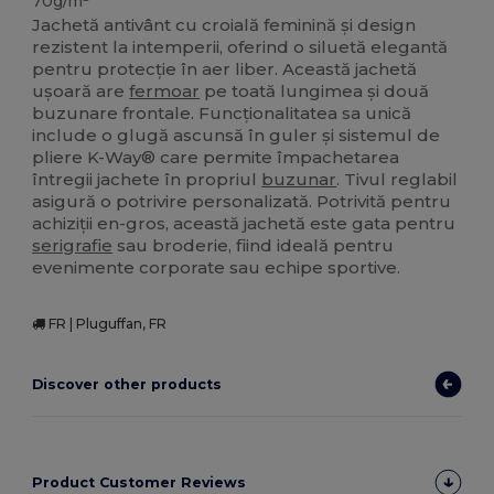
70g/m²
Jachetă antivânt cu croială feminină și design
rezistent la intemperii, oferind o siluetă elegantă
pentru protecție în aer liber. Această jachetă
ușoară are
fermoar
pe toată lungimea și două
buzunare frontale. Funcționalitatea sa unică
include o glugă ascunsă în guler și sistemul de
pliere K-Way® care permite împachetarea
întregii jachete în propriul
buzunar
. Tivul reglabil
asigură o potrivire personalizată. Potrivită pentru
achiziții en-gros, această jachetă este gata pentru
serigrafie
sau broderie, fiind ideală pentru
evenimente corporate sau echipe sportive.
FR | Pluguffan, FR
Discover other products
Product Customer Reviews