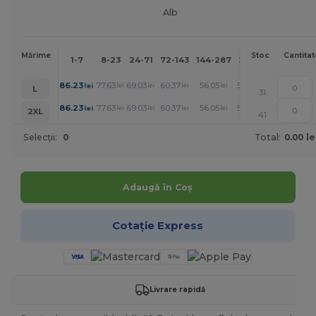
Alb
Mai
Mărime
Stoc
Cantitat
1-7
8-23
24-71
72-143
144-287
288 +
mult
+
86.23
77.63
69.03
60.37
56.05
51.77
lei
lei
lei
lei
lei
lei
L
31
+
86.23
77.63
69.03
60.37
56.05
51.77
lei
lei
lei
lei
lei
lei
2XL
41
Selecții:
0
Total:
0.00 le
Adaugă în Coș
Cotație Express
Livrare rapidă