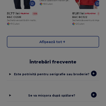
Geacă ușoară din nailon pentru femei, ușor de împachetat
+10 Culori
51,77 lei
81,81 lei
76,61 lei
273,43 lei
-32%
-70%
B&C CGSIR
B&C BC322
Jachetă versatilă din nailon tafta, pliabilă.
Jachetă de aventură impermeabilă căptușită cu fleece
+11 Culori
+2 Culori
Afișează tot
Întrebări frecvente
Este potrivită pentru serigrafie sau broderie?
Se va micșora după spălare?