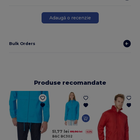
Adaugă o recenzie
Bulk Orders
Produse recomandate
51,77 lei
88,96 lei
-42%
B&C BC302