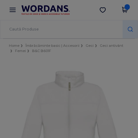
×
Aplicația Wordans
Descarcă app
Prețuri mai bune în aplicație!
Home
Îmbrăcăminte basic | Accesorii
Geci
Geci antivânt
Femei
B&C B601F