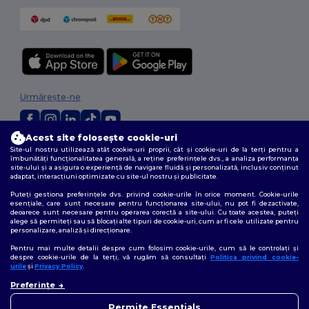
Urmărește-ne
Acest site folosește cookie-uri
2026. Toate drepturile rezervate
Site-ul nostru utilizează atât cookie-uri proprii, cât și cookie-uri de la terți pentru a
îmbunătăți funcționalitatea generală, a reține preferințele dvs., a analiza performanța
Termeni și condiții
|
Politica de confidențialitate
|
Politica privind cookie-
site-ului și a asigura o experiență de navigare fluidă și personalizată, inclusiv conținut
urile
|
Sitemap
adaptat, interacțiuni optimizate cu site-ul nostru și publicitate.
Puteți gestiona preferințele dvs. privind cookie-urile în orice moment. Cookie-urile
esențiale, care sunt necesare pentru funcționarea site-ului, nu pot fi dezactivate,
deoarece sunt necesare pentru operarea corectă a site-ului. Cu toate acestea, puteți
alege să permiteți sau să blocați alte tipuri de cookie-uri, cum ar fi cele utilizate pentru
personalizare, analiză și direcționare.
Pentru mai multe detalii despre cum folosim cookie-urile, cum să le controlați și
despre cookie-urile de la terți, vă rugăm să consultați
Politica privind cookie-
urile
și
Privacy Policy
.
👋
Bună
Preferințe
Dacă aveți întrebări sau
nelămuriri, ne puteți contacta
Permite Essentials