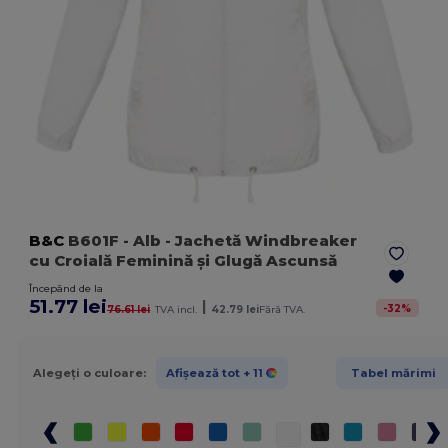
B&C
B601F
- Alb
- Jachetă Windbreaker
cu Croială Feminină și Glugă Ascunsă
Începând de la
51.77 lei
|
-
32
%
76.61 lei
TVA incl.
42.79 lei
Fără TVA.
Alegeți o culoare:
Afișează tot
+ 11
Tabel mărimi