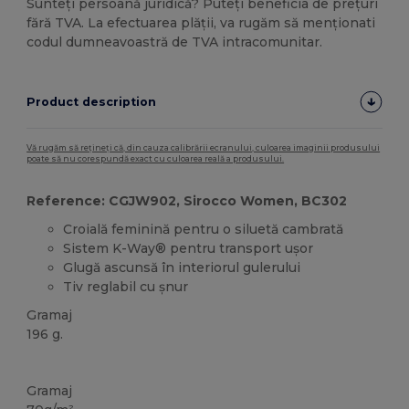
Sunteți persoană juridică? Puteți beneficia de prețuri
fără TVA. La efectuarea plății, va rugăm să menționati
codul dumneavoastră de TVA intracomunitar.
Product description
Vă rugăm să rețineți că, din cauza calibrării ecranului, culoarea imaginii produsului
poate să nu corespundă exact cu culoarea reală a produsului.
Reference: CGJW902, Sirocco Women, BC302
Croială feminină pentru o siluetă cambrată
Sistem K-Way® pentru transport ușor
Glugă ascunsă în interiorul gulerului
Tiv reglabil cu șnur
Gramaj
196 g.
Personalizat
Gramaj