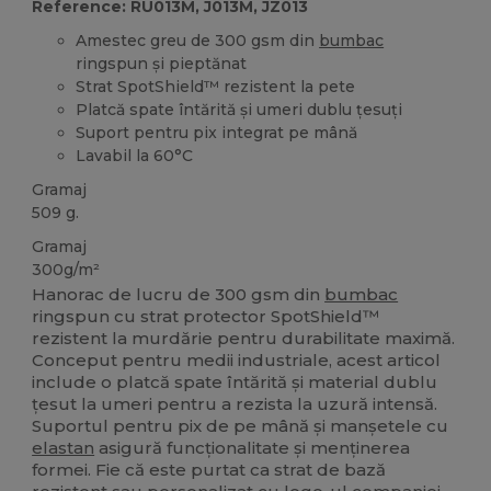
Reference: RU013M, J013M, JZ013
Amestec greu de 300 gsm din
bumbac
ringspun și pieptănat
Strat SpotShield™ rezistent la pete
Platcă spate întărită și umeri dublu țesuți
Suport pentru pix integrat pe mână
Lavabil la 60°C
Gramaj
509 g.
Gramaj
300g/m²
Hanorac de lucru de 300 gsm din
bumbac
ringspun cu strat protector SpotShield™
rezistent la murdărie pentru durabilitate maximă.
Conceput pentru medii industriale, acest articol
include o platcă spate întărită și material dublu
țesut la umeri pentru a rezista la uzură intensă.
Suportul pentru pix de pe mână și manșetele cu
elastan
asigură funcționalitate și menținerea
formei. Fie că este purtat ca strat de bază