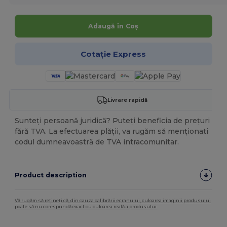
Adaugă în Coș
Cotație Express
Livrare rapidă
Sunteți persoană juridică? Puteți beneficia de prețuri
fără TVA. La efectuarea plății, va rugăm să menționati
codul dumneavoastră de TVA intracomunitar.
Product description
Vă rugăm să rețineți că, din cauza calibrării ecranului, culoarea imaginii produsului
poate să nu corespundă exact cu culoarea reală a produsului.