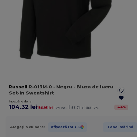
Russell
R-013M-0
- Negru
- Bluza de lucru
Set-In Sweatshirt
Începând de la
104.32 lei
|
-
44
%
186.95 lei
TVA incl.
86.21 lei
Fără TVA.
Alegeți o culoare:
Afișează tot
+ 5
Tabel mărimi