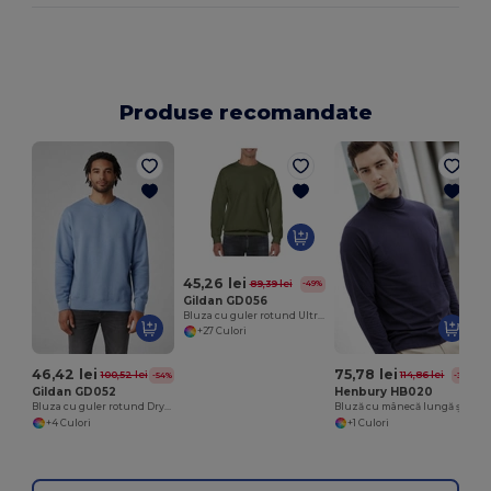
Produse recomandate
45,26 lei
89,39 lei
-49%
Gildan GD056
Bluza cu guler rotund UltraSoft HeavyBlend™ pentru adulți
+27 Culori
46,42 lei
75,78 lei
100,52 lei
114,86 lei
-54%
-34%
Gildan GD052
Henbury HB020
Bluza cu guler rotund DryBlend™ Soft Feel No-Pill
Bluză cu mânecă lungă și guler înalt
+4 Culori
+1 Culori