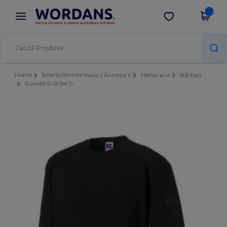
×
Aplicația Wordans
Descarcă app
Prețuri mai bune în aplicație!
Home
Îmbrăcăminte basic | Accesorii
Hanorace
Bărbați
Russell R-013M-0