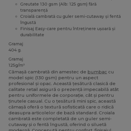
Greutate 130 gsm (Alb: 125 gsm) fără
transparență
Croială cambrată cu guler semi-cutaway și fentă
îngustă
Finisaj Easy-care pentru întreținere ușoară și
durabilitate
Gramaj
404 g.
Gramaj
125g/m²
Cămașă cambrată din amestec de
bumbac
cu
model spic (130 gsm) pentru un aspect
profesional și opac. Această țesătură clasică de
calitate retail asigură o prezență impecabilă atât
pentru uniformele de corporație, cât și pentru
ținutele casual. Cu o țesătură mini spic, această
cămașă oferă o textură sofisticată care o ridică
deasupra articolelor de bază standard. Croiala
cambrată este completată de un guler semi-
cutaway și o fentă îngustă, oferind o siluetă
modernă. Concepută pentru confort, finisajul