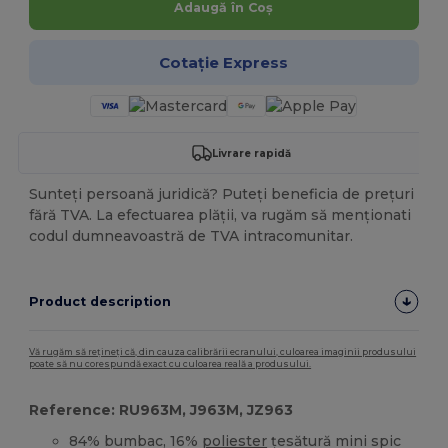
Adaugă în Coș
Cotație Express
Livrare rapidă
Sunteți persoană juridică? Puteți beneficia de prețuri
fără TVA. La efectuarea plății, va rugăm să menționati
codul dumneavoastră de TVA intracomunitar.
Product description
Vă rugăm să rețineți că, din cauza calibrării ecranului, culoarea imaginii produsului
poate să nu corespundă exact cu culoarea reală a produsului.
Reference: RU963M, J963M, JZ963
84% bumbac, 16%
poliester
țesătură mini spic