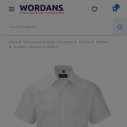
×
Aplicația Wordans
Descarcă app
Prețuri mai bune în aplicație!
Home
Îmbrăcăminte basic | Accesorii
Cămăși
Bărbați
Russell Collection R-963M-0