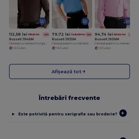
112,58 lei
79,72 lei
94,74 lei
181,51 lei
128,09 lei
151,52 lei
-38%
-38%
-37%
Russell J946M
Russell J935M
Russell J936M
Cămașă cu mânecă lungă, ușor de întreținut, croială cambrată
Cămașă poplin cu mânecă scurtă, ușor de întreținut, din policoton.
Cămașă poplin cu mânecă lungă din bumbac pur, ușor de întreținut
+4 Culori
+4 Culori
+2 Culori
Afișează tot
Întrebări frecvente
Este potrivită pentru serigrafie sau broderie?