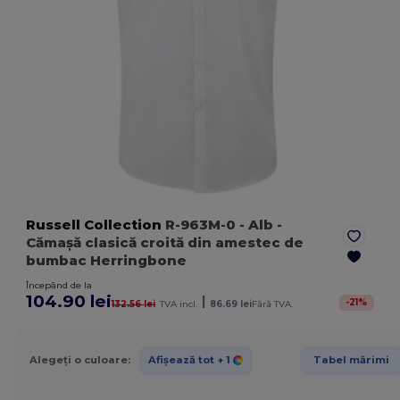
Russell Collection
R-963M-0
- Alb
-
Cămașă clasică croită din amestec de
bumbac Herringbone
Începând de la
104.90 lei
|
-
21
%
132.56 lei
TVA incl.
86.69 lei
Fără TVA.
Alegeți o culoare:
Afișează tot
+ 1
Tabel mărimi