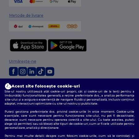
Metode de livrare
Urmărește-ne
2026. Toate drepturile rezervate
Acest site folosește cookie-uri
Termeni și condiții
|
Politica de confidențialitate
|
Politica privind cookie-
Site-ul nostru utilizează atât cookie-uri proprii, cât și cookie-uri de la terți pentru a
îmbunătăți funcționalitatea generală, a reține preferințele dvs., a analiza performanța
urile
|
Sitemap
site-ului și a asigura o experiență de navigare fluidă și personalizată, inclusiv conținut
adaptat, interacțiuni optimizate cu site-ul nostru și publicitate.
Puteți gestiona preferințele dvs. privind cookie-urile în orice moment. Cookie-urile
esențiale, care sunt necesare pentru funcționarea site-ului, nu pot fi dezactivate,
deoarece sunt necesare pentru operarea corectă a site-ului. Cu toate acestea, puteți
alege să permiteți sau să blocați alte tipuri de cookie-uri, cum ar fi cele utilizate pentru
personalizare, analiză și direcționare.
Pentru mai multe detalii despre cum folosim cookie-urile, cum să le controlați și