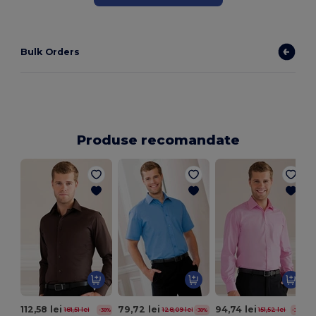
Bulk Orders
Produse recomandate
112,58 lei
79,72 lei
94,74 lei
181,51 lei
128,09 lei
151,52 lei
-38%
-38%
-37%