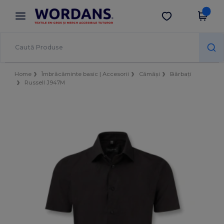
×
Aplicația Wordans
Descarcă app
Prețuri mai bune în aplicație!
Home
Îmbrăcăminte basic | Accesorii
Cămăși
Bărbați
Russell J947M