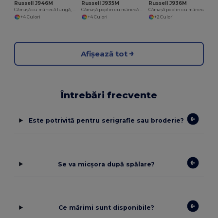
Russell J946M
Russell J935M
Russell J936M
Cămașă cu mânecă lungă, ușor de întreținut, croială cambrată
Cămașă poplin cu mânecă scurtă, ușor de întreținut, din policoton.
Cămașă poplin cu mânecă lungă din bumbac pur, ușor de întreținut
+4 Culori
+4 Culori
+2 Culori
Afișează tot
Întrebări frecvente
Este potrivită pentru serigrafie sau broderie?
Se va micșora după spălare?
Ce mărimi sunt disponibile?