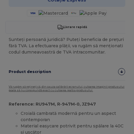
Livrare rapidă
Sunteți persoană juridică? Puteți beneficia de prețuri
fără TVA. La efectuarea plății, va rugăm să menționati
codul dumneavoastră de TVA intracomunitar.
Product description
Vă rugăm să rețineți că, din cauza calibrării ecranului, culoarea imaginii produsului
poate să nu corespundă exact cu culoarea reală a produsului.
Reference: RU947M, R-947M-0, JZ947
Croială cambrată modernă pentru un aspect
contemporan
Material easycare potrivit pentru spălare la 40C
și uscător