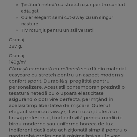
Țesătură netedă cu stretch ușor pentru confort
adăugat
Guler elegant semi cut-away cu un singur
nasture
Tiv rotunjit pentru un stil versatil
Gramaj
387 g.
Gramaj
140g/m²
Cămașă cambrată cu mânecă scurtă din material
easycare cu stretch pentru un aspect modern și
confort sporit. Durabilă și pregătită pentru
personalizare. Acest stil contemporan prezintă o
țesătură netedă cu o ușoară elasticitate,
asigurând o potrivire perfectă, permițând în
același timp libertatea de mișcare. Gulerul
elegant semi cut-away și tivul rotunjit oferă un
finisaj profesional, fiind potrivită pentru medii de
birou moderne sau uniforme horeca de lux.
Indiferent dacă este achiziționată simplă pentru o
garderobă profesională minimalistă sau în vrac