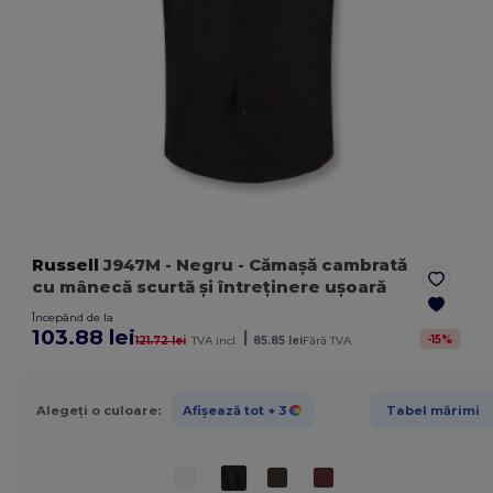
Russell
J947M
- Negru
- Cămașă cambrată
cu mânecă scurtă și întreținere ușoară
Începând de la
103.88 lei
|
-
15
%
121.72 lei
TVA incl.
85.85 lei
Fără TVA.
Alegeți o culoare:
Afișează tot
+ 3
Tabel mărimi