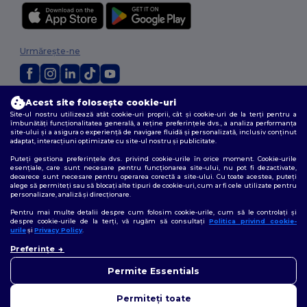
Urmărește-ne
Acest site folosește cookie-uri
2026. Toate drepturile rezervate
Site-ul nostru utilizează atât cookie-uri proprii, cât și cookie-uri de la terți pentru a
Termeni și condiții
|
Politica de confidențialitate
|
Politica privind cookie-
îmbunătăți funcționalitatea generală, a reține preferințele dvs., a analiza performanța
urile
|
Sitemap
site-ului și a asigura o experiență de navigare fluidă și personalizată, inclusiv conținut
adaptat, interacțiuni optimizate cu site-ul nostru și publicitate.
Puteți gestiona preferințele dvs. privind cookie-urile în orice moment. Cookie-urile
esențiale, care sunt necesare pentru funcționarea site-ului, nu pot fi dezactivate,
deoarece sunt necesare pentru operarea corectă a site-ului. Cu toate acestea, puteți
alege să permiteți sau să blocați alte tipuri de cookie-uri, cum ar fi cele utilizate pentru
personalizare, analiză și direcționare.
Pentru mai multe detalii despre cum folosim cookie-urile, cum să le controlați și
despre cookie-urile de la terți, vă rugăm să consultați
Politica privind cookie-
urile
și
Privacy Policy
.
👋
Bună
Preferințe
Dacă aveți întrebări sau
nelămuriri, ne puteți contacta
Permite Essentials
în orice moment. Chatbot-ul
nostru este aici pentru a vă
Permiteți toate
ajuta.