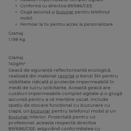
Conformă cu directiva 89/686/CEE
Glugă ascunsă și
buzunar
pentru telefonul
mobil
Fermoar la tiv pentru acces la personalizare
Gramaj
1.198 Kg.
Organic
Gramaj
140g/m²
Geacă de siguranță reflectorizantă ecologică,
realizată din material
reciclat
și benzi 3M pentru
vizibilitate ridicată și protecție impermeabilă în
medii de lucru solicitante. Această geacă are
cusături impermeabile complet sigilate și o glugă
ascunsă pentru a vă menține uscat. Include
spațiu de stocare funcțional cu buzunare cu
clapă, un
buzunar
pentru telefonul mobil și un
buzunar
interior. Proiectată pentru uz
profesional, aceasta respectă directiva
89/686/CEE, asigurând conformitatea cu