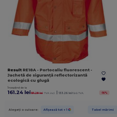
Result
RE18A
- Portocaliu fluorescent
-
Jachetă de siguranță reflectorizantă
ecologică cu glugă
Începând de la
161.24 lei
|
-
16
%
191.28 lei
TVA incl.
133.26 lei
Fără TVA.
Alegeți o culoare:
Afișează tot
+ 1
Tabel mărimi