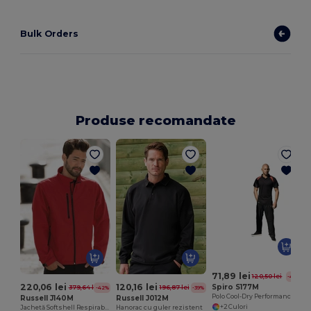
Bulk Orders
Produse recomandate
71,89 lei
120,50 lei
-40%
220,06 lei
120,16 lei
Spiro S177M
379,64 lei
196,87 lei
-42%
-39%
Polo Cool-Dry Performance cu Confort Respirabil
Russell J140M
Russell J012M
+2 Culori
Jachetă Softshell Respirabilă și Rezistentă la Apă
Hanorac cu guler rezistent