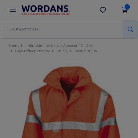
×
Aplicația Wordans
Descarcă app
Prețuri mai bune în aplicație!
Home
Îmbrăcăminte basic | Accesorii
Geci
Geci reflectorizante
Unisex
Result RE18A