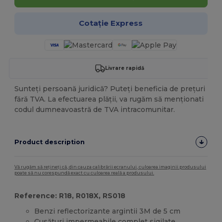
Cotație Express
Livrare rapidă
Sunteți persoană juridică? Puteți beneficia de prețuri
fără TVA. La efectuarea plății, va rugăm să menționati
codul dumneavoastră de TVA intracomunitar.
Product description
Vă rugăm să rețineți că, din cauza calibrării ecranului, culoarea imaginii produsului
poate să nu corespundă exact cu culoarea reală a produsului.
Reference: R18, R018X, RS018
Benzi reflectorizante argintii 3M de 5 cm
Cusături impermeabile complet sigilate