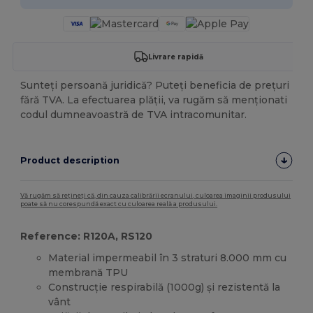
Livrare rapidă
Sunteți persoană juridică? Puteți beneficia de prețuri
fără TVA. La efectuarea plății, va rugăm să menționati
codul dumneavoastră de TVA intracomunitar.
Product description
Vă rugăm să rețineți că, din cauza calibrării ecranului, culoarea imaginii produsului
poate să nu corespundă exact cu culoarea reală a produsului.
Reference: R120A, RS120
Material impermeabil în 3 straturi 8.000 mm cu
membrană TPU
Construcție respirabilă (1000g) și rezistentă la
vânt