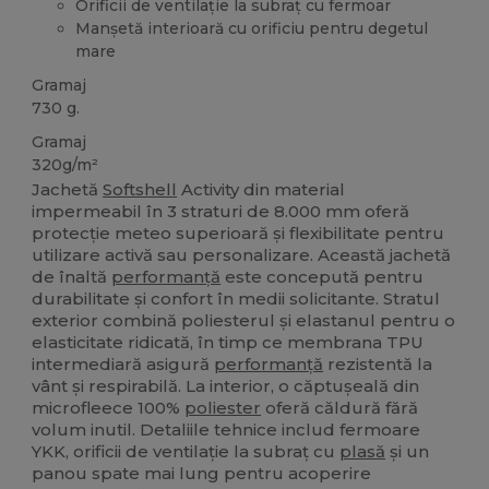
Orificii de ventilație la subraț cu fermoar
Manșetă interioară cu orificiu pentru degetul
mare
Gramaj
730 g.
Gramaj
320g/m²
Jachetă
Softshell
Activity din material
impermeabil în 3 straturi de 8.000 mm oferă
protecție meteo superioară și flexibilitate pentru
utilizare activă sau personalizare. Această jachetă
de înaltă
performanță
este concepută pentru
durabilitate și confort în medii solicitante. Stratul
exterior combină poliesterul și elastanul pentru o
elasticitate ridicată, în timp ce membrana TPU
intermediară asigură
performanță
rezistentă la
vânt și respirabilă. La interior, o căptușeală din
microfleece 100%
poliester
oferă căldură fără
volum inutil. Detaliile tehnice includ fermoare
YKK, orificii de ventilație la subraț cu
plasă
și un
panou spate mai lung pentru acoperire