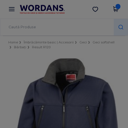
×
Aplicația Wordans
Descarcă app
Prețuri mai bune în aplicație!
Home
Îmbrăcăminte basic | Accesorii
Geci
Geci softshell
Bărbați
Result R120