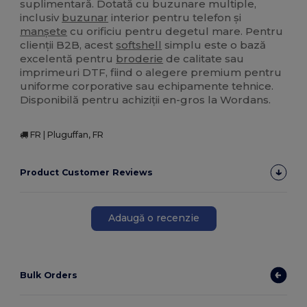
suplimentară. Dotată cu buzunare multiple,
inclusiv
buzunar
interior pentru telefon și
manșete
cu orificiu pentru degetul mare. Pentru
clienții B2B, acest
softshell
simplu este o bază
excelentă pentru
broderie
de calitate sau
imprimeuri DTF, fiind o alegere premium pentru
uniforme corporative sau echipamente tehnice.
Disponibilă pentru achiziții en-gros la Wordans.
FR | Pluguffan, FR
Product Customer Reviews
Adaugă o recenzie
Bulk Orders