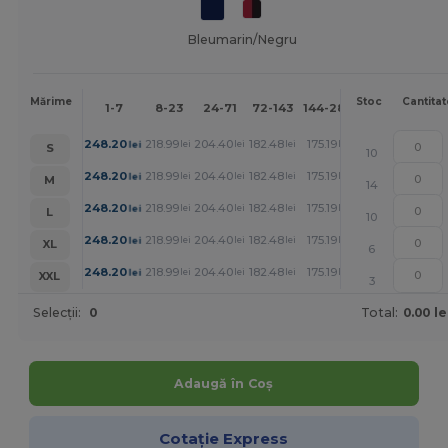
Bleumarin/Negru
Mai
Mărime
Stoc
Cantitat
1-7
8-23
24-71
72-143
144-287
288 +
mult
+
248.20
218.99
204.40
182.48
175.19
167.90
lei
lei
lei
lei
lei
lei
S
10
+
248.20
218.99
204.40
182.48
175.19
167.90
lei
lei
lei
lei
lei
lei
M
14
+
248.20
218.99
204.40
182.48
175.19
167.90
lei
lei
lei
lei
lei
lei
L
10
+
248.20
218.99
204.40
182.48
175.19
167.90
lei
lei
lei
lei
lei
lei
XL
6
+
248.20
218.99
204.40
182.48
175.19
167.90
lei
lei
lei
lei
lei
lei
XXL
3
Selecții:
0
Total:
0.00 le
Adaugă în Coș
Cotație Express