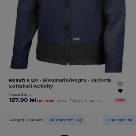
Result
R120
- Bleumarin/Negru
- Jachetă
Softshell Activity
Începând de la
167.90 lei
|
-
46
%
309.06 lei
TVA incl.
138.76 lei
Fără TVA.
Alegeți o culoare:
Afișează tot
+ 1
Tabel mărimi