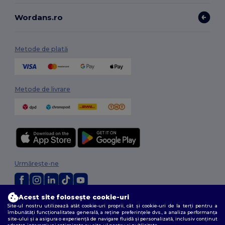
Wordans.ro
Metode de plată
Metode de livrare
Urmărește-ne
Acest site folosește cookie-uri
2026. Toate drepturile rezervate
Site-ul nostru utilizează atât cookie-uri proprii, cât și cookie-uri de la terți pentru a
Termeni și condiții
|
Politica de confidențialitate
|
Politica privind cookie-
îmbunătăți funcționalitatea generală, a reține preferințele dvs., a analiza performanța
site-ului și a asigura o experiență de navigare fluidă și personalizată, inclusiv conținut
urile
|
Sitemap