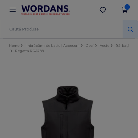
×
Aplicația Wordans
Descarcă app
Prețuri mai bune în aplicație!
Home
Îmbrăcăminte basic | Accesorii
Geci
Veste
Bărbați
Regatta RGA788