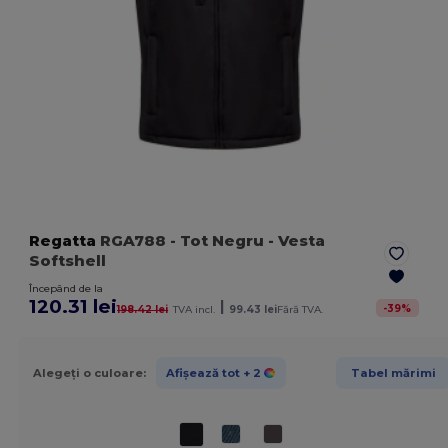
Regatta
RGA788
- Tot Negru
- Vesta
Softshell
Începând de la
120.31 lei
|
-
39
%
198.42 lei
TVA incl.
99.43 lei
Fără TVA.
Alegeți o culoare:
Afișează tot
+ 2
Tabel mărimi