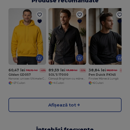
Produse recomandate
60,47 lei
89,59 lei
38,84 lei
118,32 lei
131,88 lei
58,53 lei
-49%
-32%
-34%
Gildan GD057
SOL'S 17000
Pen Duick PK145
Hanorac unisex Ultimate Comfort HeavyBlend™
Cămașă Brighton cu mânecă lungă și elastică pentru bărbați
Firstee Mânecă Lungă
+27 Culori
+4 Culori
+6 Culori
Afișează tot
Întrebări frecvente