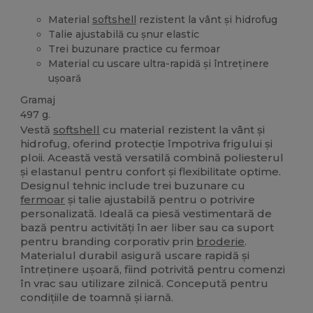
Material
softshell
rezistent la vânt și hidrofug
Talie ajustabilă cu șnur elastic
Trei buzunare practice cu fermoar
Material cu uscare ultra-rapidă și întreținere
ușoară
Gramaj
497 g.
Vestă
softshell
cu material rezistent la vânt și
hidrofug, oferind protecție împotriva frigului și
ploii. Această vestă versatilă combină poliesterul
și elastanul pentru confort și flexibilitate optime.
Designul tehnic include trei buzunare cu
fermoar
și talie ajustabilă pentru o potrivire
personalizată. Ideală ca piesă vestimentară de
bază pentru activități în aer liber sau ca suport
pentru branding corporativ prin
broderie
.
Materialul durabil asigură uscare rapidă și
întreținere ușoară, fiind potrivită pentru comenzi
în vrac sau utilizare zilnică. Concepută pentru
condițiile de toamnă și iarnă.