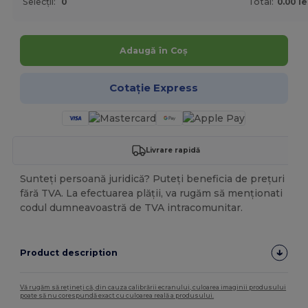
Selecții:
0
Total:
0.00 le
Adaugă în Coș
Cotație Express
Livrare rapidă
Sunteți persoană juridică? Puteți beneficia de prețuri
fără TVA. La efectuarea plății, va rugăm să menționati
codul dumneavoastră de TVA intracomunitar.
Product description
Vă rugăm să rețineți că, din cauza calibrării ecranului, culoarea imaginii produsului
poate să nu corespundă exact cu culoarea reală a produsului.