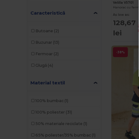
Velilla V5701
Caracteristică
As low as:
128,67
lei
Butoane
(2)
Buzunar
(13)
-38%
Fermoar
(2)
Glugă
(4)
Material textil
100% bumbac
(1)
100% poliester
(31)
50% materiale reciclate
(1)
65% poliester/35% bumbac
(1)