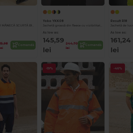
Yoko YKK08
Result R18
TRICOU POLO CU MÂNECĂ SCURTĂ BICOLOR CU VIZIBILITATE RIDICATĂ
Jachetă groasă din fleece cu vizibilitate ridicată
As low as:
As low as:
145,59
161,24
115,98
244,70
Comandă
Comandă
lei
lei
lei
lei
-19%
-46%