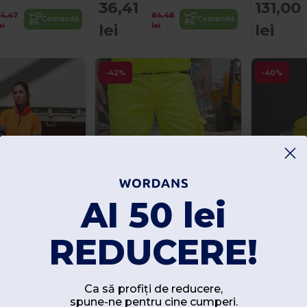
36,41
131,00
74,47
84,48
Comandă
Comandă
lei
lei
ei
lei
-42%
-40%
AI 50 lei
REDUCERE!
Ca să profiți de reducere,
spune-ne pentru cine cumperi.