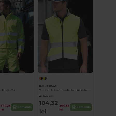
Result RS451
ell High-Viz
Vesta de lucru cu vizibilitate ridicată - Result
As low as:
104,32
349,26
200,56
Comandă
Comandă
lei
lei
lei