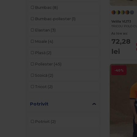
Bumbac
(8)
Bumbac-poliester
(1)
Velilla VL173
Elastan
(3)
As low as:
72,28
Moale
(4)
lei
Plasă
(2)
Poliester
(45)
-40%
Scoică
(2)
Tricot
(2)
Potrivit
Potrivit
(2)