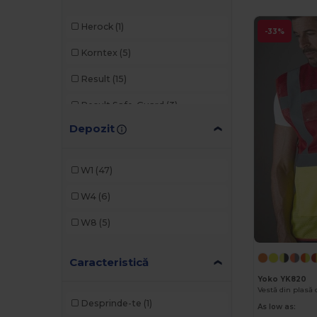
Herock
(1)
-33%
Korntex
(5)
Result
(15)
Result Safe-Guard
(3)
Depozit
Rimeck
(4)
Roly
(6)
W1
(47)
Tricorp
(1)
W4
(6)
Velilla
(12)
W8
(5)
Yoko
(11)
Caracteristică
Yoko YK820
Vestă din plasă c
Desprinde-te
(1)
As low as: