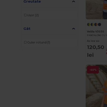
Greutate
Ușor
(2)
Gât
Velilla V3030
As low as:
Guler rotund
(1)
120,50
lei
-40%