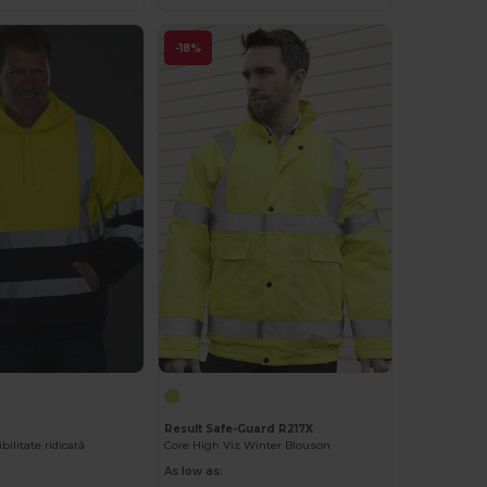
-18%
Result Safe-Guard R217X
bilitate ridicată
Core High Viz Winter Blouson
As low as: