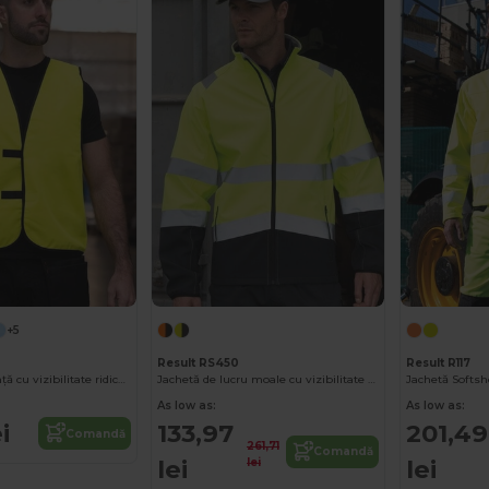
+5
Result RS450
Result R117
Vestă de siguranță cu vizibilitate ridicată cu închidere reglabilă
Jachetă de lucru moale cu vizibilitate ridicată
Jachetă Softsh
As low as:
As low as:
i
133,97
201,49
Comandă
261,71
Comandă
lei
lei
lei