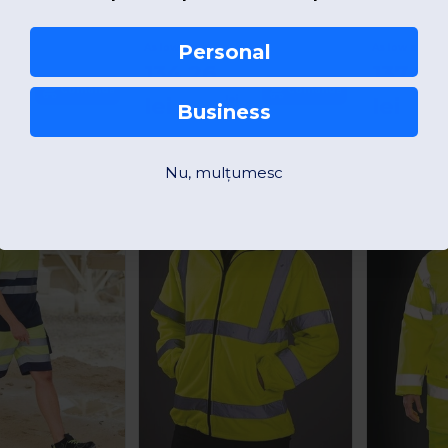
Result RS327
Yoko YKK07
Hanorac cu fermoar în două tonuri, cu vizibilitate ridicată
Pantaloni cu mai multe buzunare de înaltă vizibilitate
Personal
As low as:
As low as:
134,26
137,86
215,44
231,96
Comandă
Comandă
lei
lei
lei
lei
Business
-41%
-48%
Nu, mulțumesc