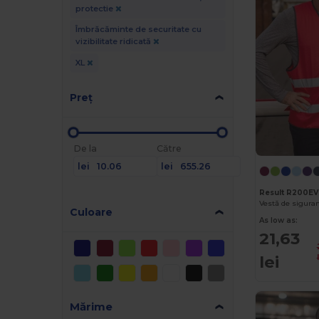
protectie
Îmbrăcăminte de securitate cu
vizibilitate ridicată
XL
Preț
De la
Către
lei
lei
Result R200EV
Culoare
As low as:
21,63
lei
Mărime