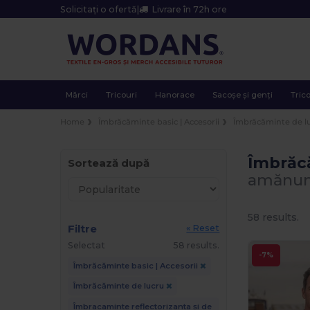
Solicitați o ofertă
|
Livrare în 72h ore
Mărci
Tricouri
Hanorace
Sacoșe și genți
Trico
Home
Îmbrăcăminte basic | Accesorii
Îmbrăcăminte de l
Îmbrăcă
Sortează după
amănun
58 results.
Filtre
« Reset
Selectat
58 results.
-7%
Îmbrăcăminte basic | Accesorii
Îmbrăcăminte de lucru
Îmbracaminte reflectorizanta și de