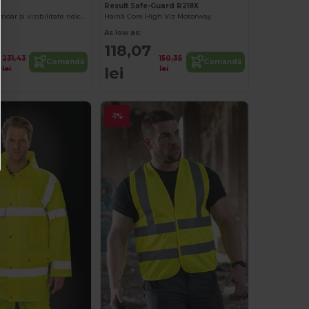
Result Safe-Guard R218X
Hanorac cu fermoar și vizibilitate ridicată
Haină Core High Viz Motorway
As low as:
118,07
231,43
150,35
Comandă
Comandă
lei
lei
lei
-1%