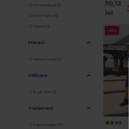
50,12
Personalizat
(1)
lei
l
Stoc mare
(11)
Termic
(1)
-40%
Mâneci
Mâneci lungi
(2)
Utilizare
În aer liber
(1)
Tratament
Impermeabil
(17)