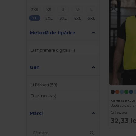
2XS
XS
S
M
L
XL
2XL
3XL
4XL
5XL
Metodă de tipărire
Imprimare digitală
(1)
Gen
Bărbați
(58)
Unisex
(46)
Korntex KX221
Mărci
As low as:
32,33 le