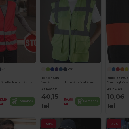
+6
+20
Yoko YK801
Yoko YKW06
Vestă de siguranță reflectorizantă cu vizibilitate ridicată R200EV
Vestă multifuncțională de înaltă securitate
As low as:
As low as:
40,15
10,06
23,19
59,60
Comandă
Comandă
lei
lei
lei
lei
-49%
-42%