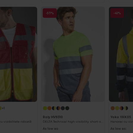
-57%
-41%
+1
Roly HV9310
Yoko YKK05
u vizibilitate ridicată
DELTA Technical high-visibility short-sleeve t-shirt
Hanorac cu vizi
As low as:
As low as: