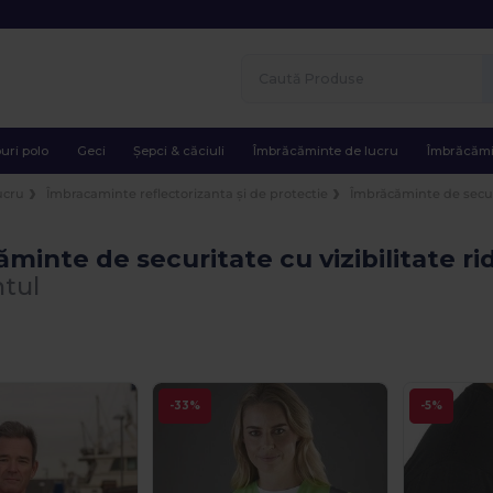
uri polo
Geci
Șepci & căciuli
Îmbrăcăminte de lucru
Îmbrăcămi
ucru
Îmbracaminte reflectorizanta și de protectie
Îmbrăcăminte de securi
minte de securitate cu vizibilitate ri
tul
-33%
-5%