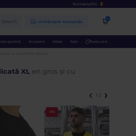
Romania
/
Ro
Search
Urmărește Comanda
nte sportivă
Accesorii
Altele
Sale
Reducere
tate cu vizibilitate ridicată
dicată XL
en gros și cu
1
2
-5%