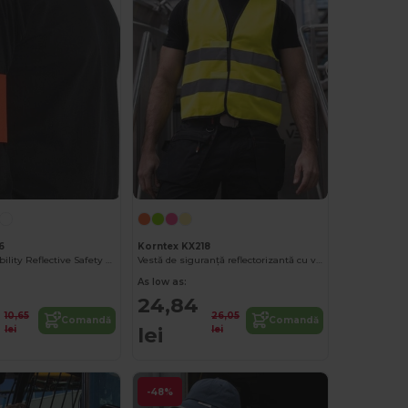
6
Korntex KX218
Yoko High-Visibility Reflective Safety Armband
Vestă de siguranță reflectorizantă cu vizibilitate ridicată cu Velcro
As low as:
24,84
10,65
26,05
Comandă
Comandă
lei
lei
lei
-48%