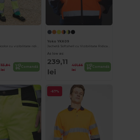
Yoko YKK09
Tricou tehnic bicolor cu vizibilitate ridicată
Jachetă Softshell cu Vizibilitate Ridicată
As low as:
239,11
113,84
401,66
Comandă
Comandă
lei
lei
lei
-67%