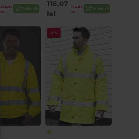
118,07
220,25
143,84
Comandă
Comandă
lei
lei
lei
-21%