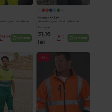
+2
Korntex KX220
Jachetă de lucru de siguranță reflectorizantă cu vizibilitate ridicată
Vestă de siguranță Multi-Poches
As low as:
31,16
309,06
31,40
Comandă
Comandă
lei
lei
lei
-40%