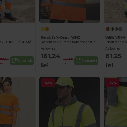
Result Safe-Guard R018X
Velilla V5506
PANTALONI CU VIZIBILITATE RIDICATĂ, BICOLORI, CU MULTIPLE BUZUNARE
Jachetă de siguranță impermeabilă cu vizibilitate ridicată și reflectorizant 3M
As low as:
As low as:
161,24
61,25
201,63
199,98
Comandă
Comandă
lei
lei
lei
lei
-42%
-42%