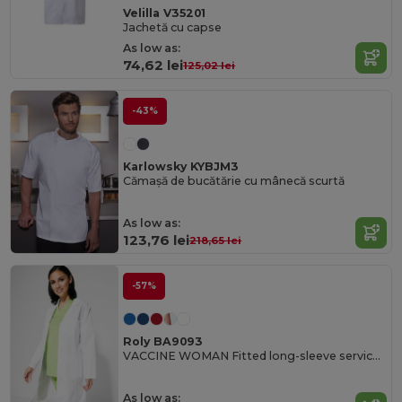
Velilla V35201
Jachetă cu capse
As low as:
74,62 lei
125,02 lei
-43%
Karlowsky KYBJM3
Cămașă de bucătărie cu mânecă scurtă
As low as:
123,76 lei
218,65 lei
-57%
Roly BA9093
VACCINE WOMAN Fitted long-sleeve service gown
As low as: