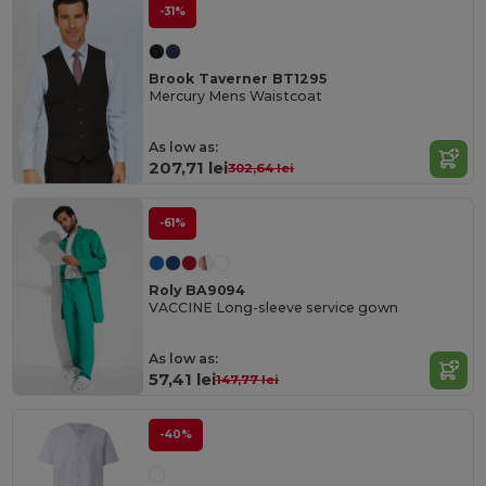
-31%
Brook Taverner BT1295
Mercury Mens Waistcoat
As low as:
207,71 lei
302,64 lei
-61%
Roly BA9094
VACCINE Long-sleeve service gown
As low as:
57,41 lei
147,77 lei
-40%