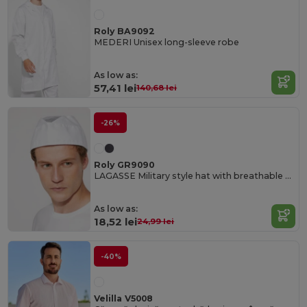
Roly BA9092
MEDERI Unisex long-sleeve robe
As low as:
57,41 lei
140,68 lei
-26%
Roly GR9090
LAGASSE Military style hat with breathable mesh on the top
As low as:
18,52 lei
24,99 lei
-40%
Velilla V5008