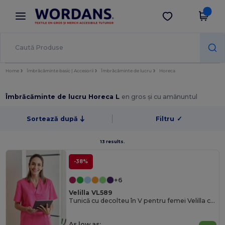
×
Aplicația Wordans
Descarcă app
Prețuri mai bune în aplicație!
Home
Îmbrăcăminte basic | Accesorii
Îmbrăcăminte de lucru
Horeca
Îmbrăcăminte de lucru Horeca L
en gros și cu amănuntul
Sortează după
Filtru
✓
13 results.
-38%
+6
Velilla VL589
Tunică cu decolteu în V pentru femei Velilla cu buzunare practice
As low as: