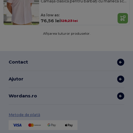
Cămașă clasică pentru bărbați cu mânecă scurtă Velilla V5008
As low as:
76,56 lei
128,23 lei
Afișarea tuturor produselor.
Contact
Ajutor
Wordans.ro
Metode de plată