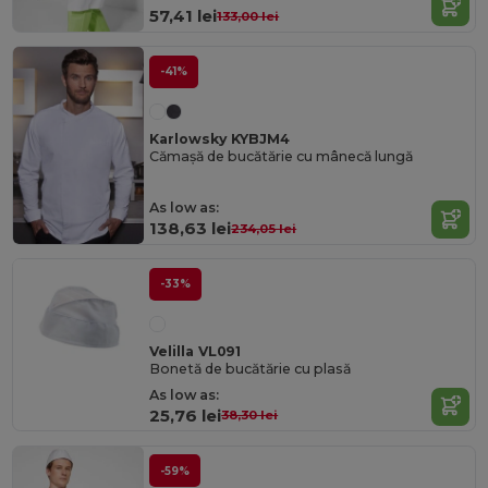
57,41 lei
133,00 lei
-41%
Karlowsky KYBJM4
Cămașă de bucătărie cu mânecă lungă
As low as:
138,63 lei
234,05 lei
-33%
Velilla VL091
Bonetă de bucătărie cu plasă
As low as:
25,76 lei
38,30 lei
-59%