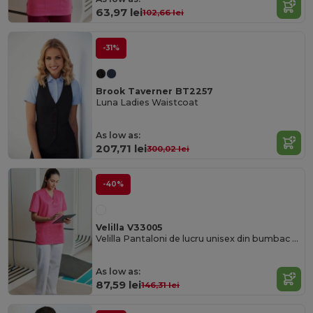
63,97 lei
102,66 lei
-31%
Brook Taverner BT2257
Luna Ladies Waistcoat
As low as:
207,71 lei
300,02 lei
-40%
Velilla V33005
Velilla Pantaloni de lucru unisex din bumbac pentru profesioniștii din domeniul medical
As low as:
87,59 lei
146,31 lei