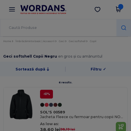
×
Aplicația Wordans
Descarcă app
Prețuri mai bune în aplicație!
Home
Îmbrăcăminte basic | Accesorii
Geci
Geci softshell
Copii
Geci softshell Copii Negru
en gros și cu amănuntul
Sortează după
Filtru
✓
6 results.
-61%
SOL'S 00589
Jacheta Fleece cu fermoar pentru copii NORTH KIDS
As low as:
38,60 lei
98,19 lei