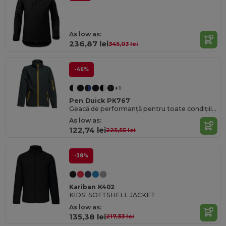
As low as:
236,87 lei
345,03 lei
-46%
+1
Pen Duick PK767
Geacă de performanță pentru toate condițiile meteo Atlantic Kids
As low as:
122,74 lei
225,55 lei
-38%
Kariban K402
KIDS' SOFTSHELL JACKET
As low as:
135,38 lei
217,33 lei