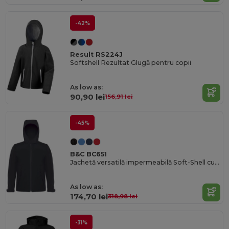
-42%
Result RS224J
Softshell Rezultat Glugă pentru copii
As low as:
90,90 lei
156,91 lei
-45%
B&C BC651
Jachetă versatilă impermeabilă Soft-Shell cu glugă detașabilă
As low as:
174,70 lei
318,98 lei
-31%