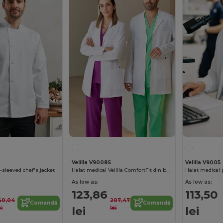
Velilla V9008S
Velilla V9005
-sleeved chef's jacket
Halat medical Velilla ComfortFit din bumbac cu buzunare
As low as:
As low as:
123,86
113,50
40,04
207,47
Comandă
Comandă
lei
lei
ei
lei