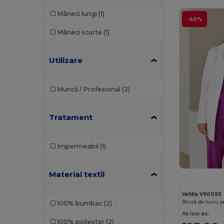
Mâneci lungi
(1)
-40%
Mâneci scurte
(1)
Utilizare
Muncă / Profesional
(2)
Tratament
Impermeabil
(1)
Material textil
Velilla V9009S
100% bumbac
(2)
As low as:
100% poliester
(2)