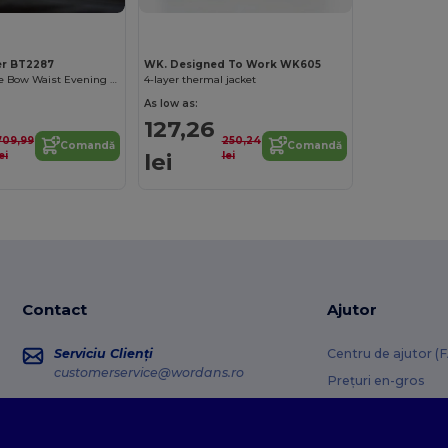
er BT2287
WK. Designed To Work WK605
Elegant Neptune Bow Waist Evening Work Dress
4-layer thermal jacket
As low as:
127,26
709,99
250,24
Comandă
Comandă
lei
ei
lei
Contact
Ajutor
Serviciu Clienți
Centru de ajutor (
customerservice@wordans.ro
Prețuri en-gros
Informații retur
Vânzări
sales@wordans.ro
Glosar