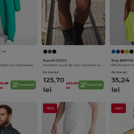
+4
Russell JZ002
Roly BN6708
CARE Unisex straight-cut long trousers
Pantaloni scurți de lucru rezistenți cu buzunare cargo pentru bărbați Russell
As low as:
As low as:
125,70
35,24
110,98
230,90
Comandă
Comandă
lei
lei
lei
lei
-52%
-43%