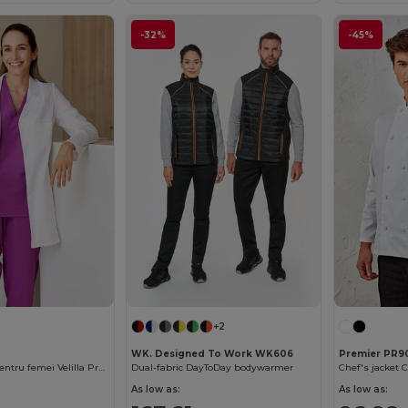
-32%
-45%
+2
WK. Designed To Work WK606
Premier PR9
Bluză de lucru pentru femei Velilla Professional cu buzunare
Dual-fabric DayToDay bodywarmer
Chef's jacket 
As low as:
As low as: