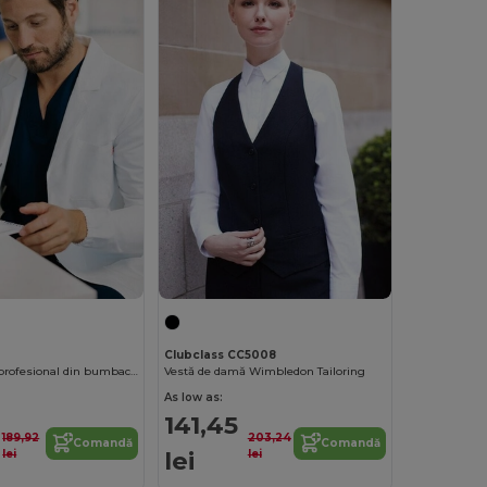
Clubclass CC5008
Halat medical profesional din bumbac cu buzunare
Vestă de damă Wimbledon Tailoring
As low as:
141,45
189,92
203,24
Comandă
Comandă
lei
lei
lei