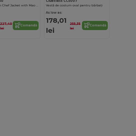
60
Clubclass CC5007
Premier Denim Chef Jacket with Mao Collar
Vestă de costum oval pentru bărbați
As low as:
178,01
227,40
255,35
Comandă
Comandă
lei
lei
lei