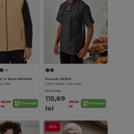
+4
d To Work WK6148
Premier PR906
y Gilet
Chef's jacket "Zip close"
As low as:
115,69
135,96
210,53
Comandă
Comandă
lei
lei
lei
-30%