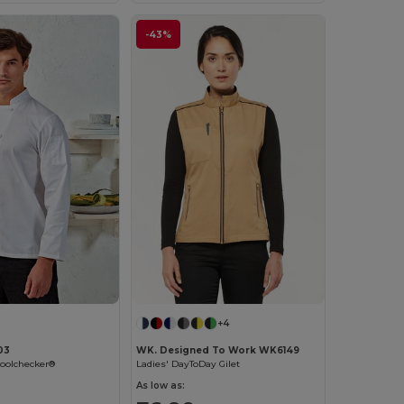
-43%
+4
03
WK. Designed To Work WK6149
Coolchecker®
Ladies' DayToDay Gilet
As low as: