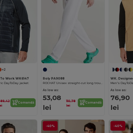
+2
 To Work WK6147
Roly PA9088
WK. Designe
ric DayToDay jacket
ROCHAT Unisex straight-cut long trousers
Men's DayToDa
As low as:
As low as:
53,08
76,90
289,42
110,78
Comandă
Comandă
lei
lei
ei
lei
-40%
-40%