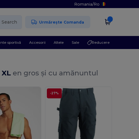
Romania
/
Ro
Search
Urmărește Comanda
nte sportivă
Accesorii
Altele
Sale
Reducere
i XL
en gros și cu amănuntul
-27%