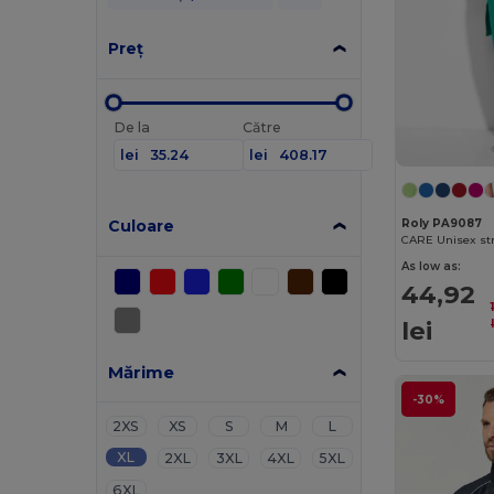
Preț
De la
Către
lei
lei
Culoare
Roly PA9087
As low as:
44,92
lei
Mărime
-30%
2XS
XS
S
M
L
XL
2XL
3XL
4XL
5XL
6XL