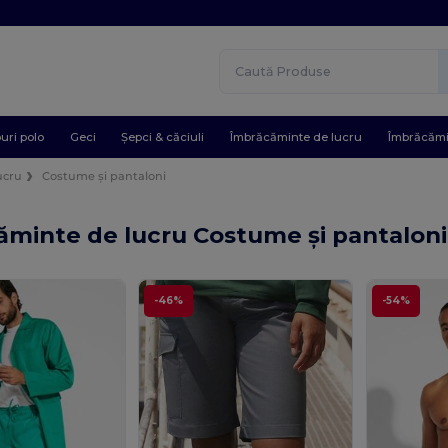
uri polo
Geci
Șepci & căciuli
Îmbrăcăminte de lucru
Îmbrăcămi
ucru
Costume și pantaloni
ăminte de lucru Costume și pantalon
-46%
-54%