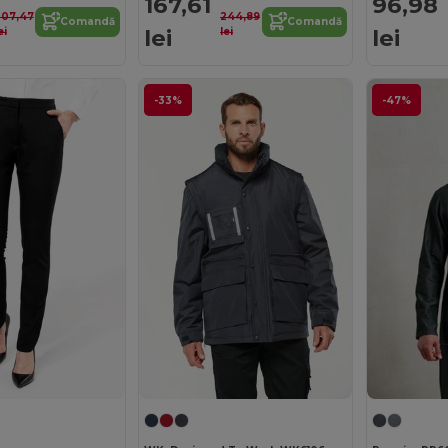
167,61
96,98
207,47
244,89
Comandă
Comandă
lei
lei
ei
lei
-33%
-47%