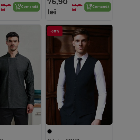
76,90
175,29
135,96
Comandă
Comandă
lei
lei
lei
-30%