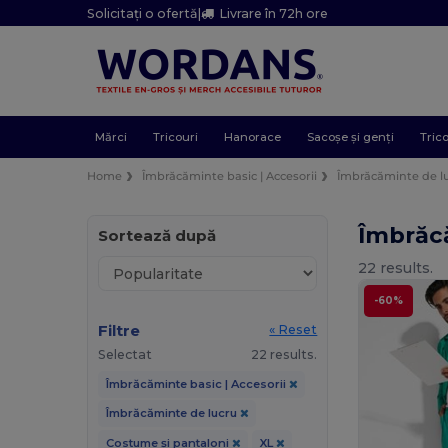
Solicitați o ofertă
|
Livrare în 72h ore
Mărci
Tricouri
Hanorace
Sacoșe și genți
Trico
Home
Îmbrăcăminte basic | Accesorii
Îmbrăcăminte de l
Îmbrăc
Sortează după
22 results.
-60%
Filtre
« Reset
Selectat
22 results.
Îmbrăcăminte basic | Accesorii
Îmbrăcăminte de lucru
Costume și pantaloni
XL