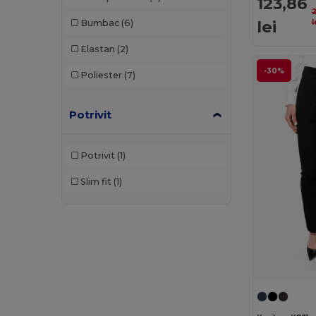
123,86
lei
l
Bumbac
(6)
Elastan
(2)
-30%
Poliester
(7)
Potrivit
Potrivit
(1)
Slim fit
(1)