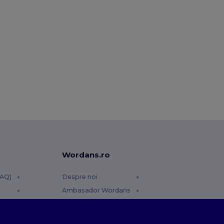
Wordans.ro
FAQ)
Despre noi
Ambasador Wordans
Contact
Cariere la Wordans