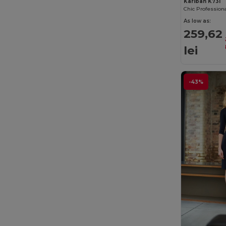
Kariban K731
As low as:
259,62
lei
-43%