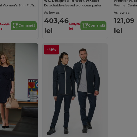
WK. Designed To Work WK6106
Premier PR6
Chic Professional Women's Slim Fit Trousers
Detachable-sleeved workwear parka
As low as:
As low as:
403,46
121,09
372,15
599,70
Comandă
Comandă
lei
lei
lei
lei
-49%