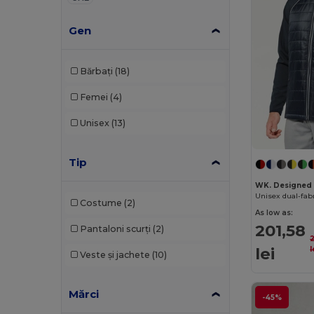
Gen
Bărbați
(18)
Femei
(4)
Unisex
(13)
Tip
WK. Designed
Unisex dual-fab
Costume
(2)
As low as:
201,58
Pantaloni scurți
(2)
lei
l
Veste și jachete
(10)
Mărci
-45%