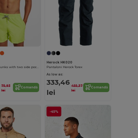
Herock HK020
BALOS Swim trunks with two side pockets
Pantaloni Herock Torex
As low as:
333,46
75,93
455,37
Comandă
Comandă
lei
lei
lei
-45%