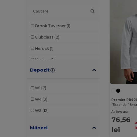
Brook Taverner
(1)
Clubclass
(2)
Herock
(1)
Kariban
(1)
Depozit
Premier
(4)
Roly
(3)
W1
(7)
Russell
(1)
W4
(3)
Premier PR901
"Essential" long
Velilla
(3)
W5
(12)
As low as:
WK. Designed To Work
(6)
76,56
1
Mâneci
lei
l