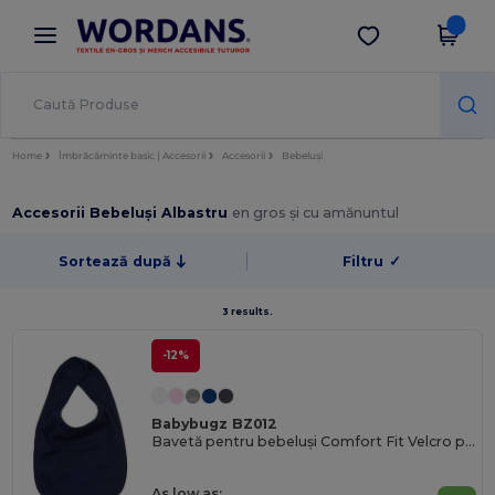
×
Aplicația Wordans
Descarcă app
Prețuri mai bune în aplicație!
Home
Îmbrăcăminte basic | Accesorii
Accesorii
Bebeluși
Accesorii Bebeluși Albastru
en gros și cu amănuntul
Sortează după
Filtru
✓
3 results.
-12%
Babybugz BZ012
Bavetă pentru bebeluși Comfort Fit Velcro pentru hrănire ușoară
As low as: