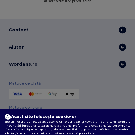
Afișarea tuturor produselor.
Contact
Ajutor
Wordans.ro
Metode de plată
Metode de livrare
Acest site folosește cookie-uri
Site-ul nostru utilizează atât cookie-uri proprii, cât și cookie-uri de la terți pentru a
îmbunătăți funcționalitatea generală, a reține preferințele dvs., a analiza performanța
site-ului și a asigura o experiență de navigare fluidă și personalizată, inclusiv conținut
adaptat, interacțiuni optimizate cu site-ul nostru și publicitate.