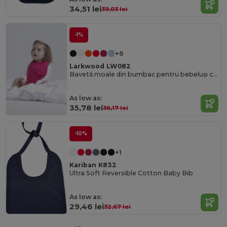
34,51 lei
39,03 lei
-1%
+6
Larkwood LW082
Bavetă moale din bumbac pentru bebeluși cu închidere Velcro
As low as:
35,78 lei
36,17 lei
-10%
+1
Kariban K832
Ultra Soft Reversible Cotton Baby Bib
As low as:
29,46 lei
32,67 lei