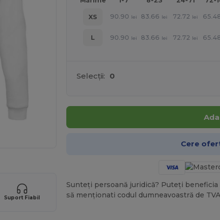
Mărime
1-7
8-23
24-71
72-
90.90
83.66
72.72
65.4
XS
lei
lei
lei
90.90
83.66
72.72
65.4
L
lei
lei
lei
Selecții:
0
Ada
Cere ofer
Sunteți persoană juridică? Puteți beneficia 
să menționati codul dumneavoastră de TVA
Suport Fiabil