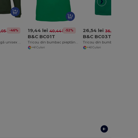
19,44 lei
26,54 lei
-46%
-52%
-28%
,05 lei
40,44 lei
36,70 lei
B&C BC01T
B&C BC03T
Hanorac cu glugă unisex Ultimate Comfort
Tricou din bumbac pieptănat pentru bărbați, stil contemporan
Tricou din bumbac Ringspun modern pentru bărbați
+41 Culori
+40 Culori