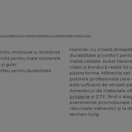
dusului poate să nu corespundă exact cu culoarea reală a produsului.
Hanorac cu croială dreapt
ntru moliciune și rezistență
durabilitate și confort pen
ivită pentru toate sezoanele
înaltă calitate. Acest hano
e
și guler
clasic și bordură reiată 1x1
olteu pentru durabilitate
păstra forma. Mânecile set-
potrivire profesională care
este suficient de versatil pe
Amestecul de materiale ofe
broderie
și DTF, fiind o ale
evenimente promoționale s
răscroiala mânecilor și la 
termen lung.