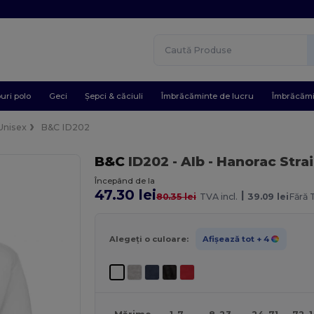
uri polo
Geci
Șepci & căciuli
Îmbrăcăminte de lucru
Îmbrăcămi
Unisex
B&C ID202
B&C
ID202
- Alb
- Hanorac Stra
Începând de la
47.30 lei
|
80.35 lei
TVA incl.
39.09 lei
Fără 
Alegeți o culoare:
Afișează tot
+ 4