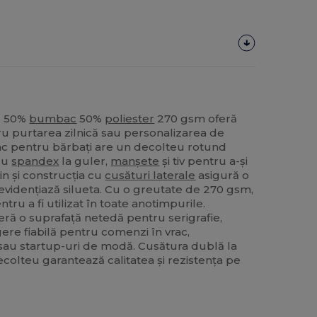
ă 50%
bumbac
50%
poliester
270 gsm oferă
tru purtarea zilnică sau personalizarea de
rac pentru bărbați are un decolteu rotund
 cu
spandex
la guler,
manșete
și tiv pentru a-și
in și construcția cu
cusături laterale
asigură o
 evidențiază silueta. Cu o greutate de 270 gsm,
ntru a fi utilizat în toate anotimpurile.
ră o suprafață netedă pentru serigrafie,
gere fiabilă pentru comenzi în vrac,
au startup-uri de modă. Cusătura dublă la
decolteu garantează calitatea și rezistența pe