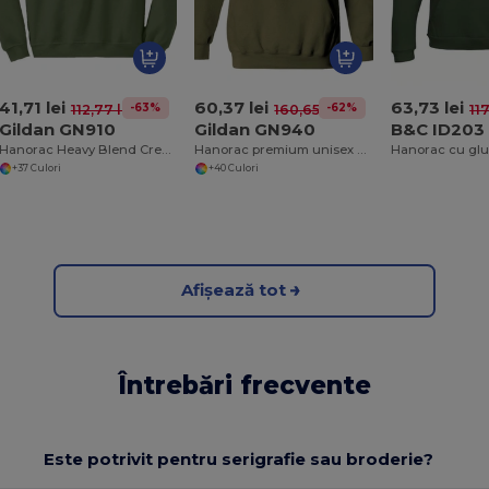
41,71 lei
60,37 lei
63,73 lei
-63%
-62%
112,77 lei
160,65 lei
117
Gildan GN910
Gildan GN940
B&C ID203
Hanorac Heavy Blend Crewneck
Hanorac premium unisex Heavy Blend cu glugă
+37 Culori
+40 Culori
Afișează tot
Întrebări frecvente
Este potrivit pentru serigrafie sau broderie?