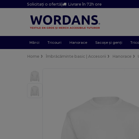
Solicitați o ofertă
|
Livrare în 72h ore
Mărci
Tricouri
Hanorace
Sacoșe și genți
Trico
Home
Îmbrăcăminte basic | Accesorii
Hanorace