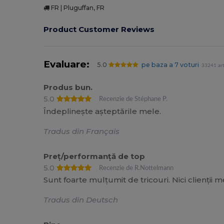
FR | Pluguffan, FR
Product Customer Reviews
Evaluare:
5.0
pe baza a 7 voturi
33241 art
Produs bun.
5.0
Recenzie de Stéphane P.
Îndeplinește așteptările mele.
Tradus din Français
Preț/performanță de top
5.0
Recenzie de R.Nottelmann
Sunt foarte mulțumit de tricouri. Nici clienții m
Tradus din Deutsch