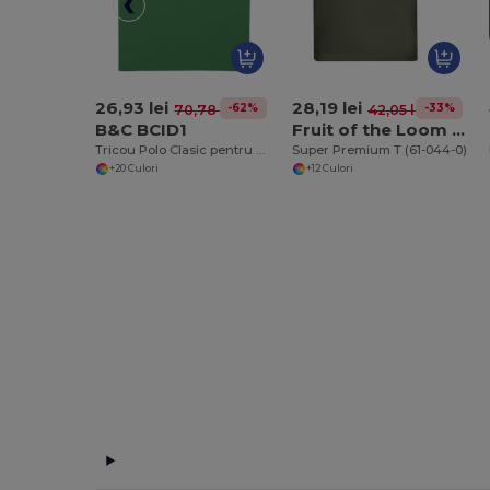
26,93 lei
28,19 lei
-62%
-33%
70,78 lei
42,05 lei
B&C BCID1
Fruit of the Loom SC210
Tricou Polo Clasic pentru Bărbați din Bumbac pentru Toate Ocaziile
Super Premium T (61-044-0)
+20 Culori
+12 Culori