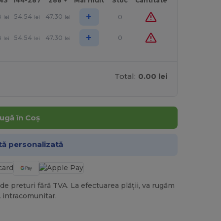
143
144-287
288 +
Mai mult
Stoc
Cantitate
+
8
54.54
47.30
0
lei
lei
lei
+
8
54.54
47.30
0
lei
lei
lei
Total:
0.00 lei
ugă în Coș
tă personalizată
de prețuri fără TVA. La efectuarea plății, va rugăm
 intracomunitar.