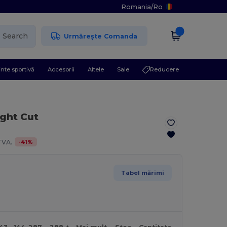
Romania
/
Ro
Search
Urmărește Comanda
nte sportivă
Accesorii
Altele
Sale
Reducere
ight Cut
-
41
%
TVA.
Tabel mărimi