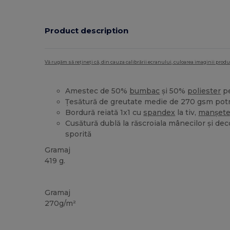
Product description
Vă rugăm să rețineți că, din cauza calibrării ecranului, culoarea imaginii pro
Amestec de 50%
bumbac
și 50%
poliester
pe
Țesătură de greutate medie de 270 gsm potr
Bordură reiată 1x1 cu
spandex
la tiv,
manșet
Cusătură dublă la răscroiala mânecilor și dec
sporită
Gramaj
419 g.
Personalizat
Gramaj
270g/m²