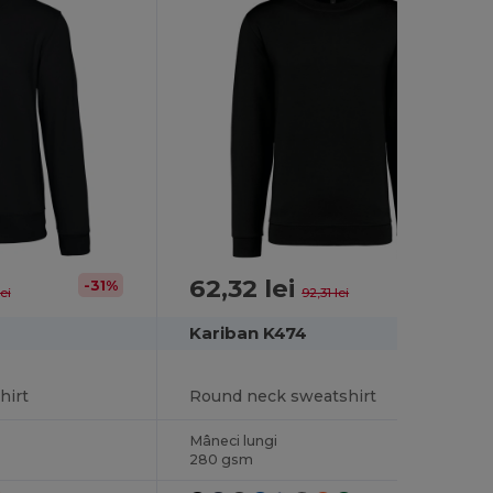
62,32 lei
-31%
-32%
ei
92,31 lei
Kariban K474
hirt
Round neck sweatshirt
Mâneci lungi
280 gsm