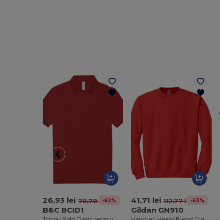
26,93 lei
41,71 lei
-62%
-63%
70,78 lei
112,77 lei
B&C BCID1
Gildan GN910
Tricou Polo Clasic pentru Bărbați din Bumbac pentru Toate Ocaziile
Hanorac Heavy Blend Crewneck