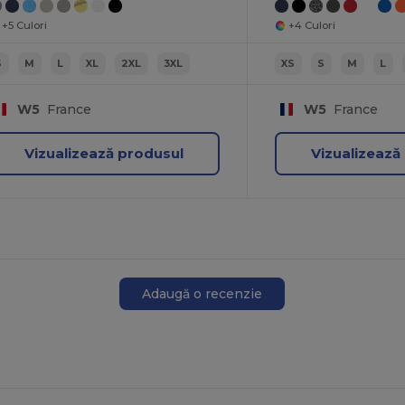
+5 Culori
+4 Culori
S
M
L
XL
2XL
3XL
XS
S
M
L
W5
France
W5
France
Vizualizează produsul
Vizualizează
Adaugă o recenzie