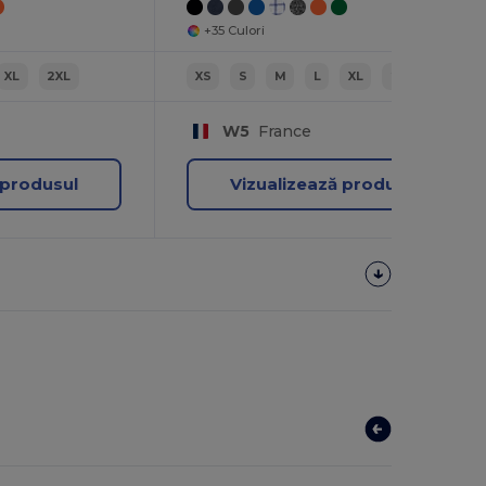
+35 Culori
XL
2XL
XS
S
M
L
XL
2XL
W5
France
 produsul
Vizualizează produsul