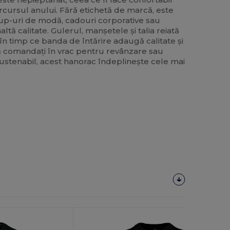
arcursul anului. Fără etichetă de marcă, este
up-uri de modă, cadouri corporative sau
ltă calitate. Gulerul, manșetele și talia reiată
în timp ce banda de întărire adaugă calitate și
că comandați în vrac pentru revânzare sau
sustenabil, acest hanorac îndeplinește cele mai