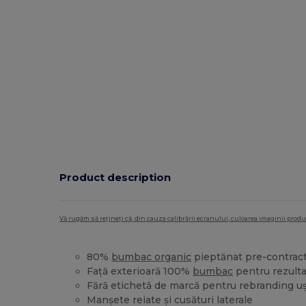
Product description
Vă rugăm să rețineți că, din cauza calibrării ecranului, culoarea imaginii pro
80%
bumbac organic
pieptănat pre-contrac
Față exterioară 100%
bumbac
pentru rezult
Fără etichetă de marcă pentru rebranding u
Manșete reiate și cusături laterale