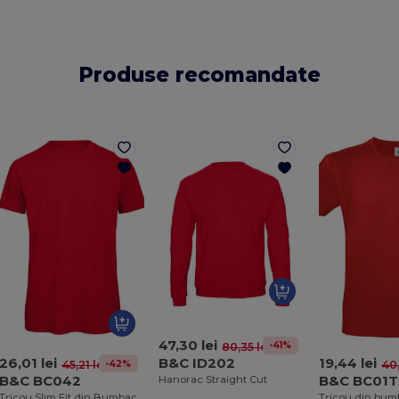
Produse recomandate
47,30 lei
-41%
80,35 lei
B&C ID202
26,01 lei
19,44 lei
-42%
45,21 lei
40,
B&C BC042
B&C BC01T
Hanorac Straight Cut
Tricou Slim Fit din Bumbac Organic pentru Bărbați de la B&C