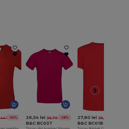
26,54 lei
27,80 lei
-52%
-28%
-24%
44 lei
36,70 lei
36,70 lei
B&C BC03T
B&C BC01B
Tricou din bumbac pieptănat pentru bărbați, stil contemporan
Tricou din bumbac Ringspun modern pentru bărbați
Tricou Bărbat Guler Rotund 150 Organic