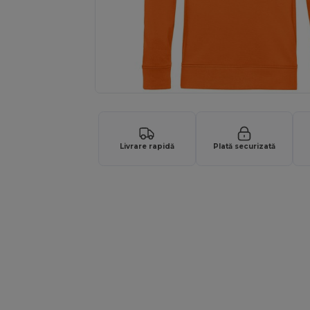
Livrare rapidă
Plată securizată