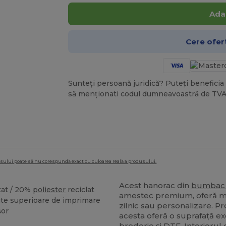
Ada
Cere ofer
Sunteți persoană juridică? Puteți beneficia 
să menționati codul dumneavoastră de TVA
dusului poate să nu corespundă exact cu culoarea reală a produsului.
Acest hanorac din
bumbac 
tat / 20%
poliester
reciclat
amestec premium, oferă mol
ate superioare de imprimare
zilnic sau personalizare. P
șor
acesta oferă o suprafață ex
broderie
și DTF. Interiorul 