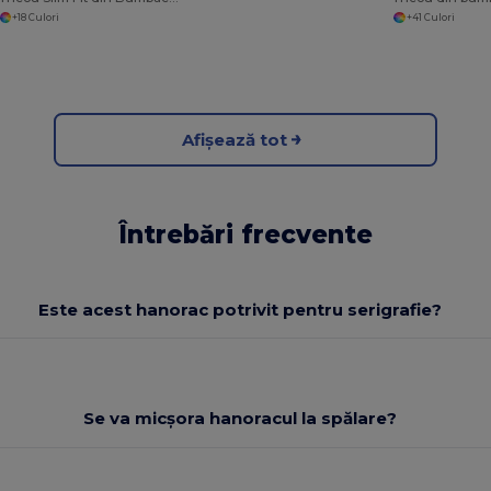
+18 Culori
+41 Culori
Afișează tot
Întrebări frecvente
Este acest hanorac potrivit pentru serigrafie?
Se va micșora hanoracul la spălare?