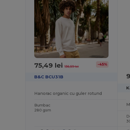
75,49 lei
-45%
136,59 lei
9
B&C BCU31B
K
Hanorac organic cu guler rotund
Bumbac
280 gsm
D
3