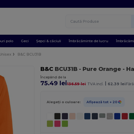
uri polo
Geci
Șepci & căciuli
Îmbrăcăminte de lucru
Îmbrăcămi
Unisex
B&C BCU31B
B&C
BCU31B
- Pure Orange
- Ha
Începând de la
75.49 lei
|
136.59 lei
TVA incl.
62.39 lei
Fără
Alegeți o culoare:
Afișează tot
+ 20