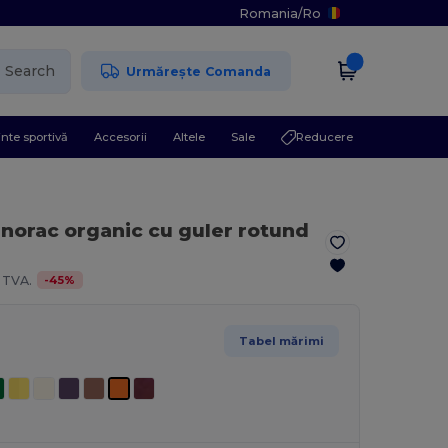
Romania
/
Ro
Search
Urmărește Comanda
nte sportivă
Accesorii
Altele
Sale
Reducere
norac organic cu guler rotund
-
45
%
 TVA.
Tabel mărimi