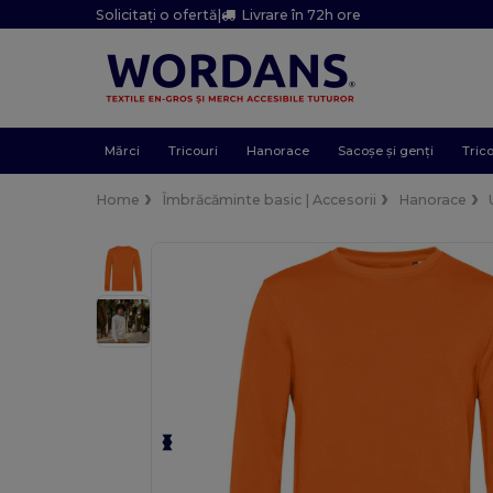
Solicitați o ofertă
|
Livrare în 72h ore
Mărci
Tricouri
Hanorace
Sacoșe și genți
Trico
Home
Îmbrăcăminte basic | Accesorii
Hanorace