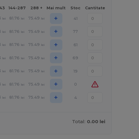
143
144-287
288 +
Mai mult
Stoc
Cantitate
+
3
81.76
75.49
41
lei
lei
lei
+
3
81.76
75.49
77
lei
lei
lei
+
3
81.76
75.49
61
lei
lei
lei
+
3
81.76
75.49
69
lei
lei
lei
+
3
81.76
75.49
19
lei
lei
lei
+
3
81.76
75.49
0
lei
lei
lei
+
3
81.76
75.49
4
lei
lei
lei
Total:
0.00 lei