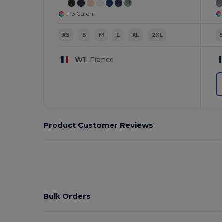
+13 Culori
XS
S
M
L
XL
2XL
W1
France
Product Customer Reviews
Bulk Orders