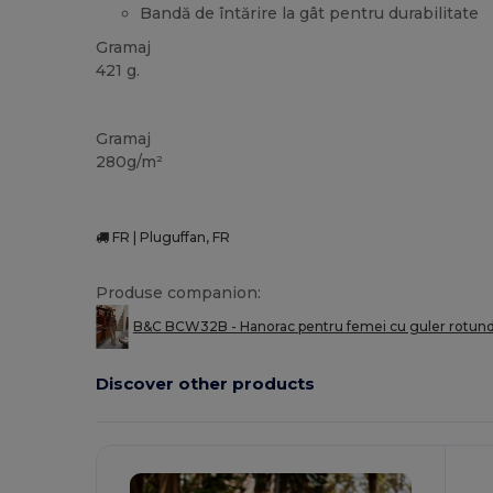
Bandă de întărire la gât pentru durabilitate
Gramaj
421 g.
Organic
Reciclat
Personalizat
Organic
Organic
Gramaj
280g/m²
FR | Pluguffan, FR
Produse companion:
B&C BCW32B - Hanorac pentru femei cu guler rotund
Discover other products