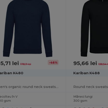
5,71 lei
95,66 lei
-46%
178,11 lei
138,54 l
ariban K480
Kariban K488
Men's organic round neck sweatshirt with raglan sleeves
Round neck sweats
ecolteu în V
Mâneci lungi
00 gsm
300 gsm