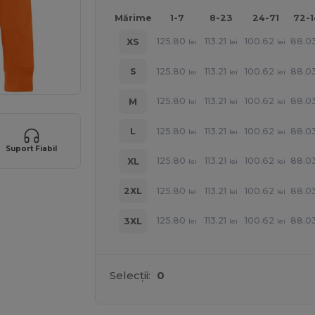
Mărime
1-7
8-23
24-71
72-
125.80
113.21
100.62
88.0
XS
lei
lei
lei
125.80
113.21
100.62
88.0
S
lei
lei
lei
125.80
113.21
100.62
88.0
M
lei
lei
lei
125.80
113.21
100.62
88.0
L
lei
lei
lei
Suport Fiabil
125.80
113.21
100.62
88.0
XL
lei
lei
lei
125.80
113.21
100.62
88.0
2XL
lei
lei
lei
125.80
113.21
100.62
88.0
3XL
lei
lei
lei
Selecții:
0