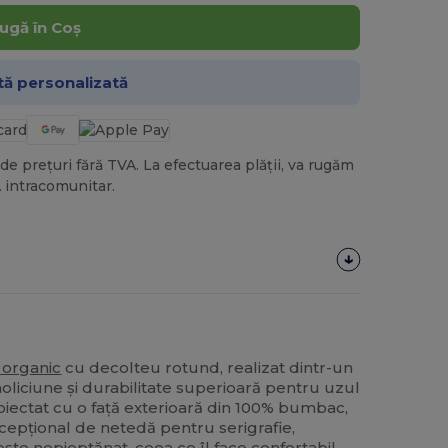
ugă în Coș
tă personalizată
de prețuri fără TVA. La efectuarea plății, va rugăm
 intracomunitar.
organic
cu decolteu rotund, realizat dintr-un
iciune și durabilitate superioară pentru uzul
roiectat cu o față exterioară din 100% bumbac,
cepțional de netedă pentru serigrafie,
este nepieptănat, ceea ce îl face confortabil